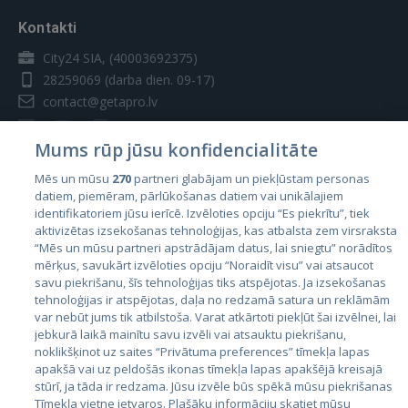
Kontakti
City24 SIA, (40003692375)
28259069
(darba dien. 09-17)
contact@getapro.lv
Mums rūp jūsu konfidencialitāte
Mēs un mūsu
270
partneri glabājam un piekļūstam personas
datiem, piemēram, pārlūkošanas datiem vai unikālajiem
Valstis
identifikatoriem jūsu ierīcē. Izvēloties opciju “Es piekrītu”, tiek
aktivizētas izsekošanas tehnoloģijas, kas atbalsta zem virsraksta
Igaunija
“Mēs un mūsu partneri apstrādājam datus, lai sniegtu” norādītos
Latvija
mērķus, savukārt izvēloties opciju “Noraidīt visu” vai atsaucot
savu piekrišanu, šīs tehnoloģijas tiks atspējotas. Ja izsekošanas
Lietuva
tehnoloģijas ir atspējotas, daļa no redzamā satura un reklāmām
var nebūt jums tik atbilstoša. Varat atkārtoti piekļūt šai izvēlnei, lai
jebkurā laikā mainītu savu izvēli vai atsauktu piekrišanu,
noklikšķinot uz saites “Privātuma preferences” tīmekļa lapas
apakšā vai uz peldošās ikonas tīmekļa lapas apakšējā kreisajā
stūrī, ja tāda ir redzama. Jūsu izvēle būs spēkā mūsu piekrišanas
Tīmekļa vietne ietvaros. Plašāku informāciju skatiet mūsu