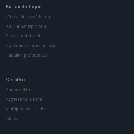
Kā tas darbojas
GOOGLE
Kā izveidot pasūtījumu
 Sign in with Apple
Kā kļūt par izpildītāju
Servisa noteikumi
Vēl neesat reģistrējies?
Konfidencialitātes politika
REĢISTRĀCIJA
Pārvaldīt preferences
GetaPro
Par projektu
Atgriezeniskā saite
Jautājumi un atbildes
Blogs