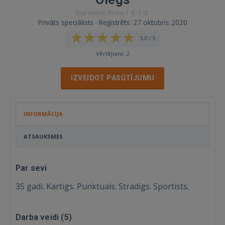
Bija vietnē: Pirms 1 d. 3 st.
Privāts speciālists · Reģistrēts: 27 oktobris 2020
5,0 / 5
Vērtējumi: 2
IZVEIDOT PASŪTĪJUMU
INFORMĀCIJA
ATSAUKSMES
Par sevi
35 gadi. Kartigs. Punktuals. Stradigs. Sportists.
Darba veidi (
5
)