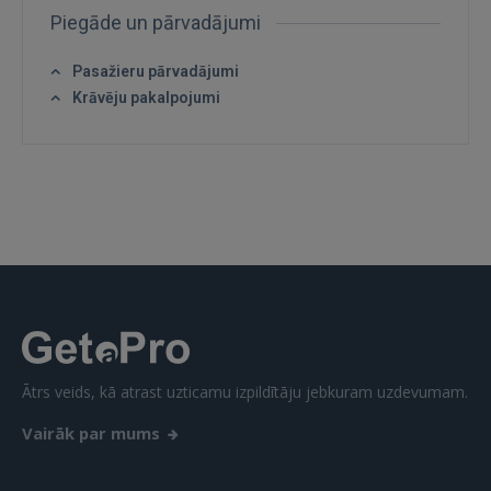
Piegāde un pārvadājumi
Pasažieru pārvadājumi
Krāvēju pakalpojumi
Ienākt
IENĀKT
Aizmirsāt paroli?
Atcerēties?
Ātrs veids, kā atrast uzticamu izpildītāju jebkuram uzdevumam.
Vairāk par mums
FACEBOOK