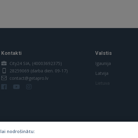
Kontakti
Valstis
City24 SIA, (40003692375)
Igaunija
28259069
(darba dien. 09-17)
Latvija
contact@getapro.lv
Lietuva
lai nodrošinātu: