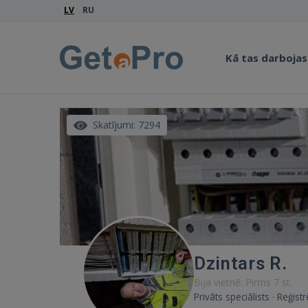
LV
RU
Kā tas darbojas
Skatījumi: 7294
Dzintars R.
Bija vietnē: Pirms 7 st.
Privāts speciālists · Reģist