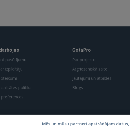
 darbojas
GetaPro
dot pasūtījumu
Par projektu
ar izpildītāju
Atgriezeniskā saite
noteikumi
Jautājumi un atbildes
ialitātes politika
Blogs
t preferences
Mēs un mūsu partneri apstrādājam datus, 