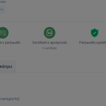
сски
/ 5
 ir pārbaudīti
Sertifikāti ir apstiprināti
Pārbaudīts izpildīt
5 sertifikāti
RĀFIJAS
Ienākt
otransports)