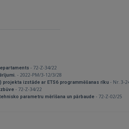
IENĀKT
Aizmirsāt paroli?
Atcerēties?
FACEBOOK
GOOGLE
-
72-Z-34/22
s departaments
 Sign in with Apple
-
2022-PM/3-12/3/28
rījumi.
-
Nr. 3-2
 projekta izstāde ar ETS6 programmēšanas rīku
Vēl neesat reģistrējies?
-
72-Z-34/22
 izbūve
-
72-Z-02/25
šu tehnisko parametru mērīšana un pārbaude
REĢISTRĀCIJA