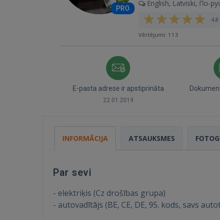
English, Latviski, По-ру
PRO
4,8 
Vērtējumi: 113
E-pasta adrese ir apstiprināta
Dokumenti
22.01.2019
INFORMĀCIJA
ATSAUKSMES
FOTOG
Par sevi
- elektriķis (Cz drošības grupa)
- autovadītājs (BE, CE, DE, 95. kods, savs aut