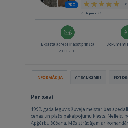
5,0 
PRO
Vērtējumi: 20
E-pasta adrese ir apstiprināta
Dokumenti i
23.01.2019
INFORMĀCIJA
ATSAUKSMES
FOTOG
Par sevi
1992. gadā ieguvis šuvēja meistarības special
cenas un plašs pakalpojumu klāsts. Neliels, 
Apģērbu šūšana. Mēs strādājam ar komandām