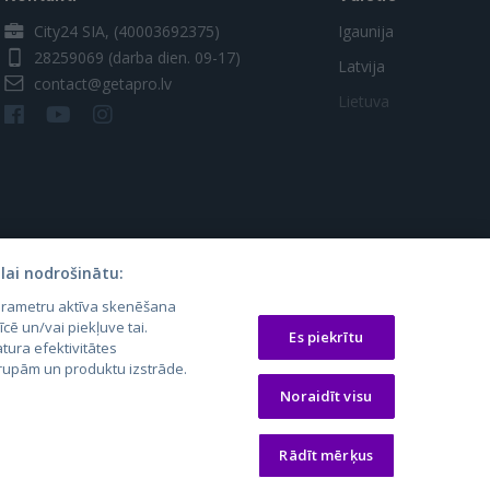
City24 SIA, (40003692375)
Igaunija
28259069
(darba dien. 09-17)
Latvija
contact@getapro.lv
Lietuva
lai nodrošinātu:
parametru aktīva skenēšana
os.lt
auto24.ee
Osta.ee
īcē un/vai piekļuve tai.
Es piekrītu
tura efektivitātes
laugos.lt
KV.ee
KuldneBörs.ee
 grupām un produktu izstrāde.
Noraidīt visu
Rādīt mērķus