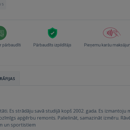
/ 5
r pārbaudīti
Pārbaudīts izpildītājs
Pieņemu karšu maksāju
Ienākt
RĀFIJAS
itāti. Es strādāju savā studijā kopš 2002. gada. Es izmanto
IENĀKT
nozīmīgs apģērbu remonts. Palielināt, samazināt izmēru. Rāv
 un sportistiem
Aizmirsāt paroli?
Atcerēties?