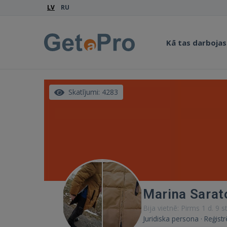
LV
RU
Kā tas darbojas
Skatījumi: 4283
Marina Sarat
Bija vietnē: Pirms 1 d. 9 st
Juridiska persona · Reģistr