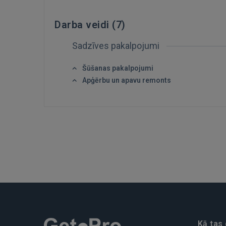
Darba veidi (
7
)
Sadzīves pakalpojumi
Šūšanas pakalpojumi
Apģērbu un apavu remonts
Kā tas