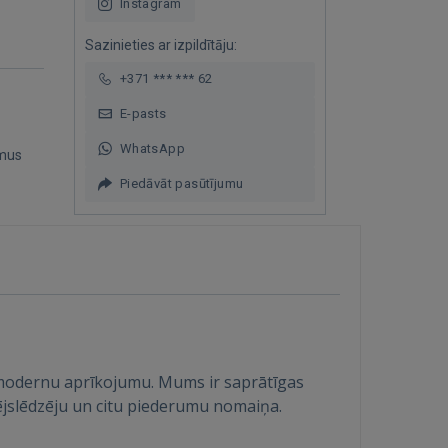
Instagram
Sazinieties ar izpildītāju:
+371 *** *** 62
E-pasts
WhatsApp
mus
Piedāvāt pasūtījumu
ju modernu aprīkojumu. Mums ir saprātīgas
ējslēdzēju un citu piederumu nomaiņa.