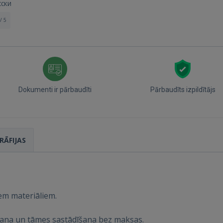
сски
/ 5
Dokumenti ir pārbaudīti
Pārbaudīts izpildītājs
Ienākt
RĀFIJAS
iem materiāliem.
IENĀKT
kšana un tāmes sastādīšana bez maksas.