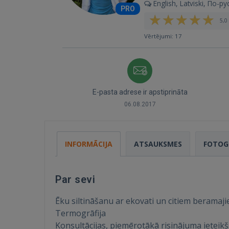
English, Latviski, По-ру
PRO
5,0 
Vērtējumi: 17
E-pasta adrese ir apstiprināta
06.08.2017
INFORMĀCIJA
ATSAUKSMES
FOTOG
Par sevi
Ēku siltināšanu ar ekovati un citiem beramaj
Termogrāfija
Konsultācijas, piemērotākā risinājuma ietei