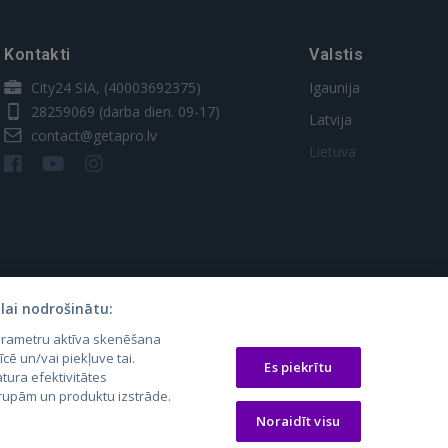
Kontakti
Valstis
City24 SIA, (40003692375)
Igaunija
28259069
(darba dien. 09-17)
Latvija
contact@getapro.lv
Lietuva
lai nodrošinātu:
parametru aktīva skenēšana
os.lt
auto24.ee
Osta.ee
īcē un/vai piekļuve tai.
Es piekrītu
tura efektivitātes
laugos.lt
KV.ee
KuldneBörs.ee
 grupām un produktu izstrāde.
Noraidīt visu