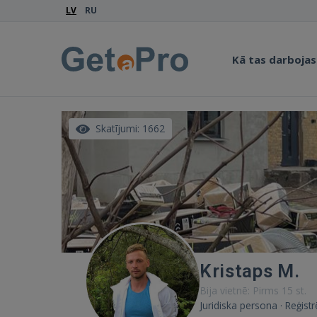
LV
RU
Kā tas darbojas
Skatījumi: 1662
Kristaps M.
Bija vietnē: Pirms 15 st.
Juridiska persona · Reģist