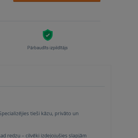
Pārbaudīts izpildītājs
pecializējies tieši kāzu, privāto un
ad redzu – cilvēki izdejojušies slapjām