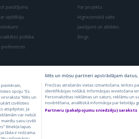
dot pasūtījumu
Par projektu
ar izpildītāju
Atgriezeniskā saite
noteikumi
Jautājumi un atbildes
ialitātes politika
Blogs
t preferences
Mēs un mūsu partneri apstrādājam datus, 
Precīzas atrašanās vietas izmantošana. Ierīces 
, piemēram,
4.lv
GetaPro.lv
Skelbiu.lt
Aruodas.lt
Kain
identifikācijas nolūkā. Informācijas ievietošana ier
loties opciju “Es
24.ee
GetaPro.ee
Personalizētas reklāmas un saturs, reklāmu un sa
Autoplius.lt
CVbankas.lt
Pas
m virsraksta “Mēs un
novērtēšana, analītiskā informācija par lietotāju
ukārt izvēloties
ks atspējotas. Ja
Partneru (pakalpojumu sniedzēju) saraksts
 reklāmām var nebūt
ā mainītu savu izvēli
es” tīmekļa lapas
 ja tāda ir redzama.
šāku informāciju