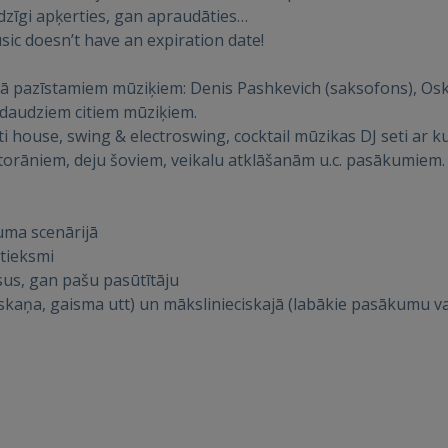
dzīgi apķerties, gan apraudāties…
ic doesn’t have an expiration date!
vijā pazīstamiem mūziķiem: Denis Pashkevich (saksofons), O
r daudziem citiem mūziķiem.
oti house, swing & electroswing, cocktail mūzikas DJ seti a
storāniem, deju šoviem, veikalu atklāšanām u.c. pasākumiem.
IENĀKT
Aizmirsāt paroli?
Atcerēties?
uma scenārijā
ttieksmi
FACEBOOK
sus, gan pašu pasūtītāju
skaņa, gaisma utt) un mākslinieciskajā (labākie pasākumu vadīt
GOOGLE
 Sign in with Apple
Vēl neesat reģistrējies?