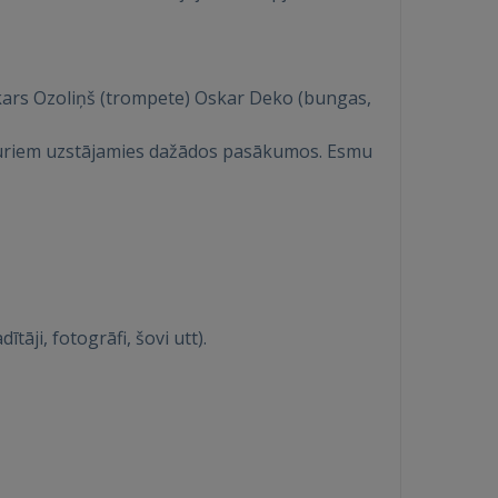
skars Ozoliņš (trompete) Oskar Deko (bungas,
r kuriem uzstājamies dažādos pasākumos. Esmu
āji, fotogrāfi, šovi utt).