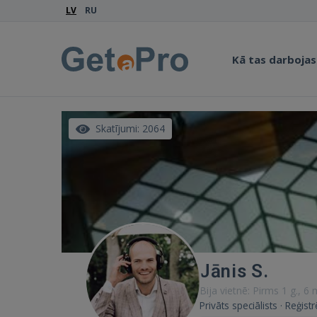
LV
RU
Kā tas darbojas
Skatījumi: 2064
Jānis S.
Bija vietnē: Pirms 1 g., 6
Privāts speciālists · Reģis