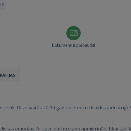
/ 5
Dokumenti ir pārbaudīti
RĀFIJAS
sionāls DJ ar vairāk kā 10 gadu pieredzi izklaides industrijā. S
eliskas emocijas. Ar savu darbu esmu apmierināts tikai tad, k
Ienākt