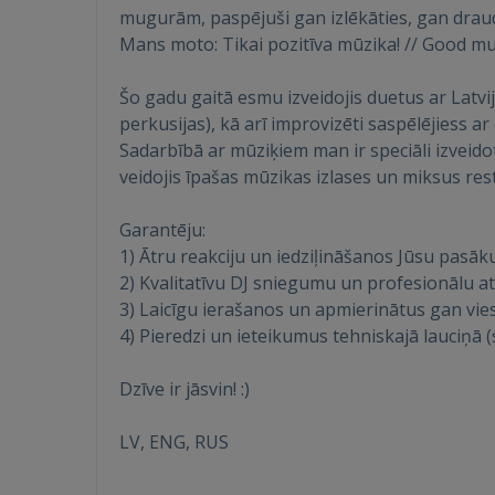
mugurām, paspējuši gan izlēkāties, gan drau
Mans moto: Tikai pozitīva mūzika! // Good mus
Šo gadu gaitā esmu izveidojis duetus ar Lat
perkusijas), kā arī improvizēti saspēlējiess a
Sadarbībā ar mūziķiem man ir speciāli izveid
veidojis īpašas mūzikas izlases un miksus re
Garantēju:
1) Ātru reakciju un iedziļināšanos Jūsu pasāk
2) Kvalitatīvu DJ sniegumu un profesionālu a
3) Laicīgu ierašanos un apmierinātus gan vie
4) Pieredzi un ieteikumus tehniskajā lauciņā (
Dzīve ir jāsvin! :)
LV, ENG, RUS