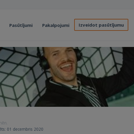
Izveidot pasūtījumu
Pasūtījumi
Pakalpojumi
 mēn.
trēts: 01 decembris 2020