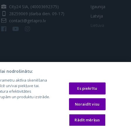
City24 SIA, (40003692375)
Igaunija
28259069
(darba dien. 09-17)
Latvija
contact@getapro.lv
Lietuva
lai nodrošinātu:
parametru aktīva skenēšana
os.lt
auto24.ee
Osta.ee
īcē un/vai piekļuve tai.
Es piekrītu
tura efektivitātes
laugos.lt
KV.ee
KuldneBörs.ee
 grupām un produktu izstrāde.
Noraidīt visu
Rādīt mērķus