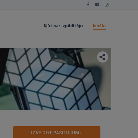
Kļūt par izpildītāju
Ienākt
IZVEIDOT PASŪTĪJUMU