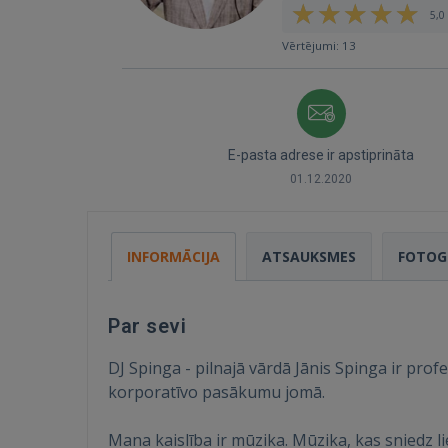
5,0 
Vērtējumi: 13
E-pasta adrese ir apstiprināta
01.12.2020
INFORMĀCIJA
ATSAUKSMES
FOTOG
Par sevi
DJ Spinga - pilnajā vārdā Jānis Spinga ir profe
korporatīvo pasākumu jomā.
Mana kaislība ir mūzika. Mūzika, kas sniedz li