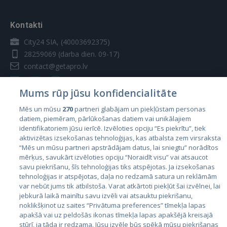
Kontakti
City24 SIA, (40003692375)
28259069
(darba dien. 09-17)
contact@getapro.lv
Mums rūp jūsu konfidencialitāte
Mēs un mūsu
270
partneri glabājam un piekļūstam personas
datiem, piemēram, pārlūkošanas datiem vai unikālajiem
Valstis
identifikatoriem jūsu ierīcē. Izvēloties opciju “Es piekrītu”, tiek
aktivizētas izsekošanas tehnoloģijas, kas atbalsta zem virsraksta
Igaunija
“Mēs un mūsu partneri apstrādājam datus, lai sniegtu” norādītos
Latvija
mērķus, savukārt izvēloties opciju “Noraidīt visu” vai atsaucot
savu piekrišanu, šīs tehnoloģijas tiks atspējotas. Ja izsekošanas
Lietuva
tehnoloģijas ir atspējotas, daļa no redzamā satura un reklāmām
var nebūt jums tik atbilstoša. Varat atkārtoti piekļūt šai izvēlnei, lai
jebkurā laikā mainītu savu izvēli vai atsauktu piekrišanu,
noklikšķinot uz saites “Privātuma preferences” tīmekļa lapas
apakšā vai uz peldošās ikonas tīmekļa lapas apakšējā kreisajā
stūrī, ja tāda ir redzama. Jūsu izvēle būs spēkā mūsu piekrišanas