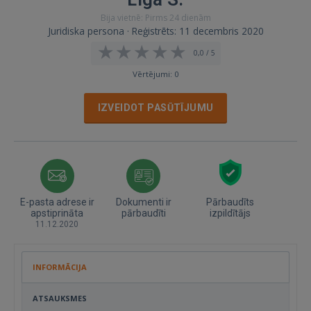
Bija vietnē: Pirms 24 dienām
Juridiska persona · Reģistrēts: 11 decembris 2020
0,0 / 5
Vērtējumi: 0
IZVEIDOT PASŪTĪJUMU
E-pasta adrese ir
Dokumenti ir
Pārbaudīts
apstiprināta
pārbaudīti
izpildītājs
11.12.2020
INFORMĀCIJA
ATSAUKSMES