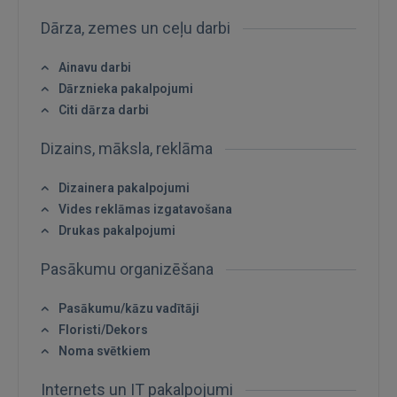
Dārza, zemes un ceļu darbi
Ainavu darbi
IENĀKT
Dārznieka pakalpojumi
Citi dārza darbi
Aizmirsāt paroli?
Atcerēties?
Dizains, māksla, reklāma
FACEBOOK
Dizainera pakalpojumi
Vides reklāmas izgatavošana
GOOGLE
Drukas pakalpojumi
Pasākumu organizēšana
 Sign in with Apple
Pasākumu/kāzu vadītāji
Vēl neesat reģistrējies?
Floristi/Dekors
Noma svētkiem
REĢISTRĀCIJA
Internets un IT pakalpojumi