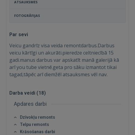
ATSAUKSMES
FOTOGRĀFIJAS
Par sevi
Veicu gandrīz visa veida remontdarbus.Darbus
veicu kārtīgi un akurāti.pieredze celtniecībā 15
gadi.manus darbus var apskatīt manā galerijā kā
arī you tube vietnē.geta pro sāku izmantot tikai
tagad,tāpēc arī diemžēl atsauksmes vēl nav.
Darba veidi (
18
)
Ienākt
Apdares darbi
Dzīvokļu remonts
Telpu remonts
Krāsošanas darbi