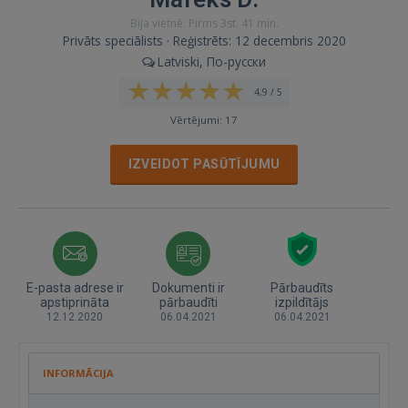
Bija vietnē: Pirms 3st. 41 min.
Privāts speciālists · Reģistrēts: 12 decembris 2020
Latviski, По-русски
4,9 / 5
Vērtējumi: 17
IZVEIDOT PASŪTĪJUMU
E-pasta adrese ir
Dokumenti ir
Pārbaudīts
apstiprināta
pārbaudīti
izpildītājs
12.12.2020
06.04.2021
06.04.2021
INFORMĀCIJA