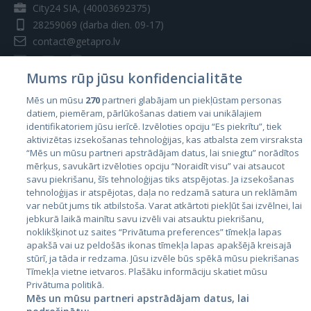
City24 SIA, (40003692375)
28259069
(darba dien. 09-17)
contact@getapro.lv
Mums rūp jūsu konfidencialitāte
Mēs un mūsu
270
partneri glabājam un piekļūstam personas
datiem, piemēram, pārlūkošanas datiem vai unikālajiem
Valstis
identifikatoriem jūsu ierīcē. Izvēloties opciju “Es piekrītu”, tiek
aktivizētas izsekošanas tehnoloģijas, kas atbalsta zem virsraksta
Igaunija
“Mēs un mūsu partneri apstrādājam datus, lai sniegtu” norādītos
Latvija
mērķus, savukārt izvēloties opciju “Noraidīt visu” vai atsaucot
savu piekrišanu, šīs tehnoloģijas tiks atspējotas. Ja izsekošanas
Lietuva
tehnoloģijas ir atspējotas, daļa no redzamā satura un reklāmām
var nebūt jums tik atbilstoša. Varat atkārtoti piekļūt šai izvēlnei, lai
jebkurā laikā mainītu savu izvēli vai atsauktu piekrišanu,
noklikšķinot uz saites “Privātuma preferences” tīmekļa lapas
apakšā vai uz peldošās ikonas tīmekļa lapas apakšējā kreisajā
stūrī, ja tāda ir redzama. Jūsu izvēle būs spēkā mūsu piekrišanas
Tīmekļa vietne ietvaros. Plašāku informāciju skatiet mūsu
Privātuma politikā.
Mēs un mūsu partneri apstrādājam datus, lai