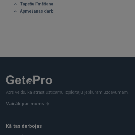
Tapešu līmēšana
Apmešanas darbi
IENĀKT
Aizmirsāt paroli?
Atcerēties?
FACEBOOK
GOOGLE
 Sign in with Apple
Ātrs veids, kā atrast uzticamu izpildītāju jebkuram uzdevumam.
Vēl neesat reģistrējies?
Vairāk par mums
REĢISTRĀCIJA
Kā tas darbojas