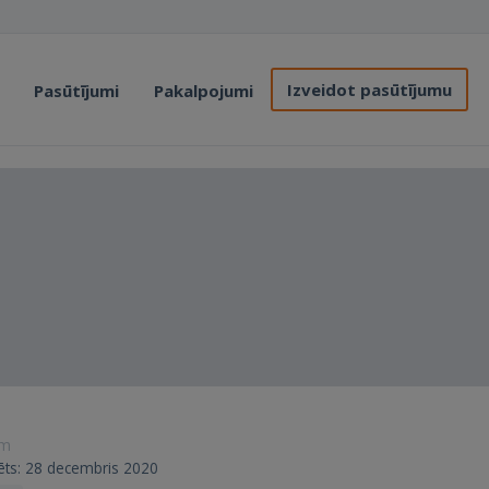
Izveidot pasūtījumu
Pasūtījumi
Pakalpojumi
ām
trēts: 28 decembris 2020