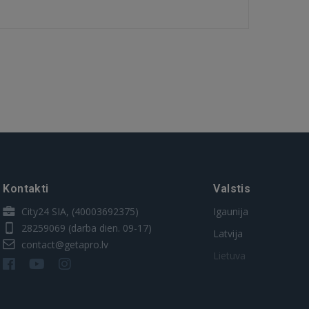
Kontakti
Valstis
City24 SIA, (40003692375)
Igaunija
28259069
(darba dien. 09-17)
Latvija
contact@getapro.lv
Lietuva