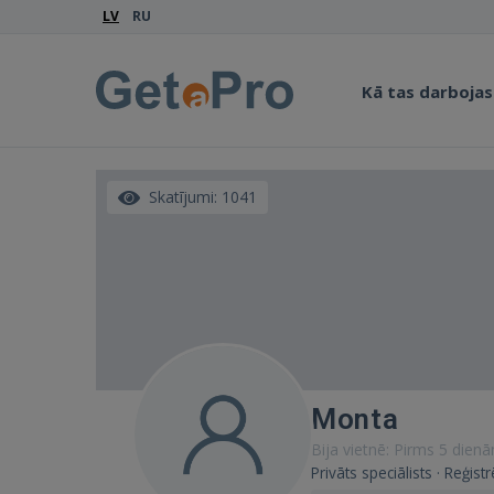
LV
RU
Kā tas darbojas
Skatījumi: 1041
Monta
Bija vietnē: Pirms 5 dien
Privāts speciālists · Reģis