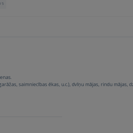
/ 5
Ienākt
cenas.
arāžas, saimniecības ēkas, u.c.), dvīņu mājas, rindu mājas, dz
IENĀKT
Aizmirsāt paroli?
Atcerēties?
FACEBOOK