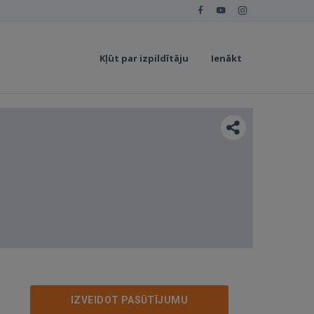
Kļūt par izpildītāju
Ienākt
IZVEIDOT PASŪTĪJUMU