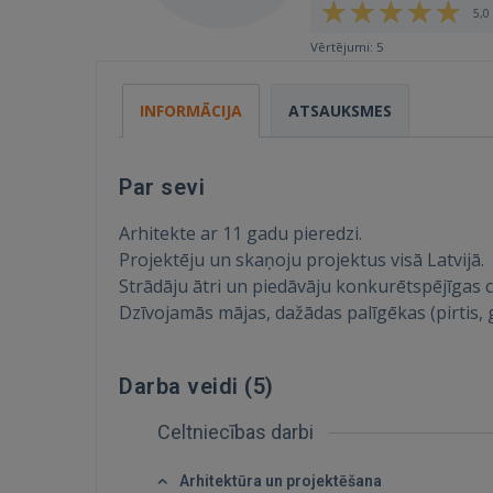
5,0 
Vērtējumi: 5
INFORMĀCIJA
ATSAUKSMES
Par sevi
Arhitekte ar 11 gadu pieredzi.
Projektēju un skaņoju projektus visā Latvijā.
Strādāju ātri un piedāvāju konkurētspējīgas 
Dzīvojamās mājas, dažādas palīgēkas (pirtis, g
Darba veidi (
5
)
Celtniecības darbi
Arhitektūra un projektēšana