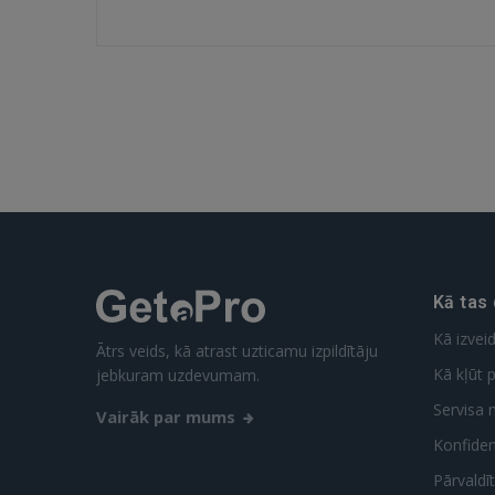
Kā tas
Kā izvei
Ātrs veids, kā atrast uzticamu izpildītāju
Kā kļūt p
jebkuram uzdevumam.
Servisa 
Vairāk par mums
Konfidenc
Pārvaldī