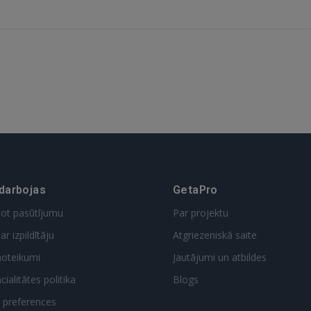
GOOGLE
 Sign in with Apple
Vēl neesat reģistrējies?
REĢISTRĀCIJA
 darbojas
GetaPro
dot pasūtījumu
Par projektu
ar izpildītāju
Atgriezeniskā saite
noteikumi
Jautājumi un atbildes
ialitātes politika
Blogs
t preferences