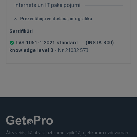
FACEBOOK
Internets un IT pakalpojumi
Prezentāciju veidošana, infografika
GOOGLE
Sertifikāti
 Sign in with Apple
LVS 1051-1:2021 standard .... (INSTA 800)
-
Nr 21032 573
knowledge level 3
Vēl neesat reģistrējies?
REĢISTRĀCIJA
Ātrs veids, kā atrast uzticamu izpildītāju jebkuram uzdevumam.