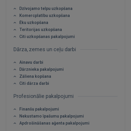
Dzīvojamo telpu uzkopšana
Komercplatību uzkopšana
Ēku uzkopšana
Teritorijas uzkopšana
Citi uzkopšanas pakalpojumi
Dārza, zemes un ceļu darbi
Ienākt
Ainavu darbi
Dārznieka pakalpojumi
Zāliena kopšana
Citi dārza darbi
Profesionālie pakalpojumi
IENĀKT
Finanšu pakalpojumi
Aizmirsāt paroli?
Atcerēties?
Nekustamo īpašumu pakalpojumi
Apdrošināšanas aģenta pakalpojumi