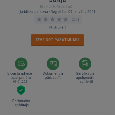
Bija vietnē: Pirms 1 mēn.
Juridiska persona · Reģistrēts: 09 janvāris 2021
0,0 / 5
Vērtējumi: 0
IZVEIDOT PASŪTĪJUMU
E-pasta adrese ir
Dokumenti ir
Sertifikāti ir
apstiprināta
pārbaudīti
apstiprināti
09.01.2021
1 sertifikāti
Pārbaudīts
izpildītājs