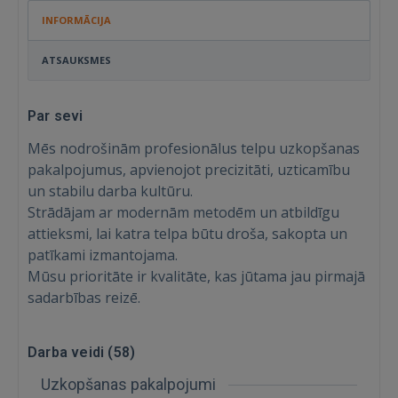
INFORMĀCIJA
ATSAUKSMES
Par sevi
Mēs nodrošinām profesionālus telpu uzkopšanas
pakalpojumus, apvienojot precizitāti, uzticamību
un stabilu darba kultūru.
Strādājam ar modernām metodēm un atbildīgu
attieksmi, lai katra telpa būtu droša, sakopta un
patīkami izmantojama.
Mūsu prioritāte ir kvalitāte, kas jūtama jau pirmajā
sadarbības reizē.
Darba veidi (
58
)
Uzkopšanas pakalpojumi