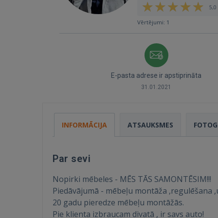
5,0 
Vērtējumi: 1
E-pasta adrese ir apstiprināta
31.01.2021
INFORMĀCIJA
ATSAUKSMES
FOTOG
Par sevi
Nopirki mēbeles - MĒS TĀS SAMONTĒSIM!!!
Piedāvājumā - mēbeļu montāža ,regulēšana ,u
20 gadu pieredze mēbeļu montāžās.
Pie klienta izbraucam divatā , ir savs auto!