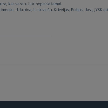
itūra, kas varētu būt nepieciešama!
Aizmirsāt paroli?
Atcerēties?
mentu - Ukraina, Lietuviešu, Krievijas, Polijas, Ikea, JYSK ut
FACEBOOK
GOOGLE
 Sign in with Apple
Vēl neesat reģistrējies?
REĢISTRĀCIJA