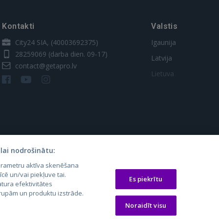
Kontakti
Valstis
City24 SIA, (40003692375)
Igaunija
28259069
(darba dien. 09-17)
Latvija
contact@getapro.lv
Lietuva
lai nodrošinātu:
parametru aktīva skenēšana
os.lt
auto24.ee
Osta.ee
īcē un/vai piekļuve tai.
Es piekrītu
tura efektivitātes
laugos.lt
KV.ee
KuldneBörs.ee
 grupām un produktu izstrāde.
Noraidīt visu