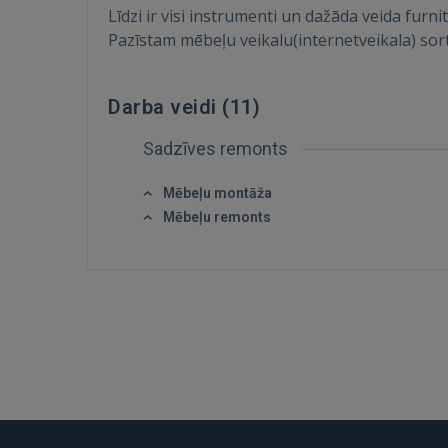
Līdzi ir visi instrumenti un dažāda veida furn
Pazīstam mēbeļu veikalu(internetveikala) sorti
Darba veidi (
11
)
Sadzīves remonts
Mēbeļu montāža
Mēbeļu remonts