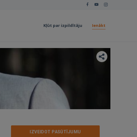
Kļūt par izpildītāju
Ienākt
IZVEIDOT PASŪTĪJUMU