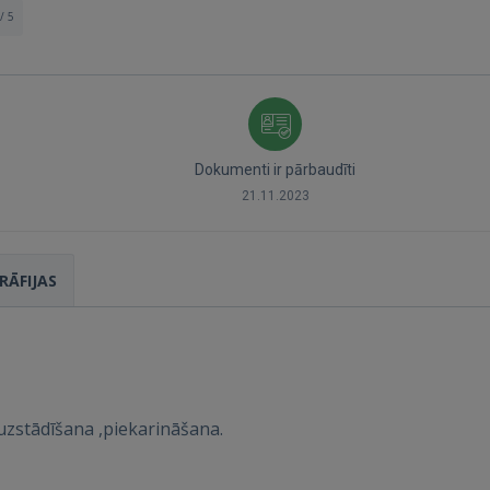
/ 5
Dokumenti ir pārbaudīti
21.11.2023
Ienākt
RĀFIJAS
zstādīšana ,piekarināšana.
IENĀKT