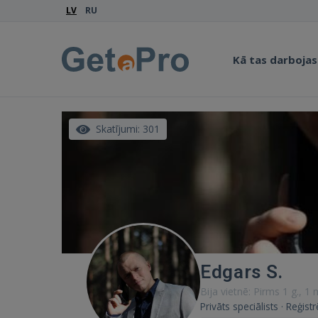
LV
RU
Kā tas darbojas
Skatījumi: 301
Edgars S.
Bija vietnē: Pirms 1 g., 1
Privāts speciālists · Reģist