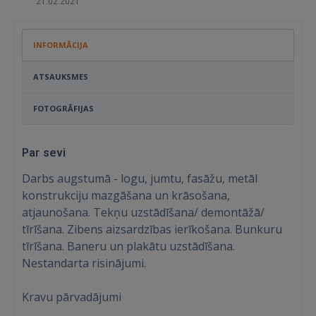
21.02.2021
INFORMĀCIJA
ATSAUKSMES
FOTOGRĀFIJAS
Par sevi
Darbs augstumā - logu, jumtu, fasāžu, metāl
konstrukciju mazgāšana un krāsošana,
atjaunošana. Tekņu uzstādīšana/ demontāžā/
tīrīšana. Zibens aizsardzības ierīkošana. Bunkuru
tīrīšana. Baneru un plakātu uzstādīšana.
Nestandarta risinājumi.
Kravu pārvadājumi