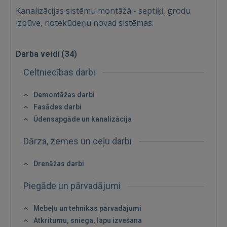
Kanalizācijas sistēmu montāžā - septiķi, grodu
izbūve, notekūdeņu novad sistēmas.
Darba veidi (
34
)
Celtniecības darbi
Ienākt
Demontāžas darbi
Fasādes darbi
Ūdensapgāde un kanalizācija
Dārza, zemes un ceļu darbi
IENĀKT
Drenāžas darbi
Aizmirsāt paroli?
Atcerēties?
Piegāde un pārvadājumi
Mēbeļu un tehnikas pārvadājumi
FACEBOOK
Atkritumu, sniega, lapu izvešana