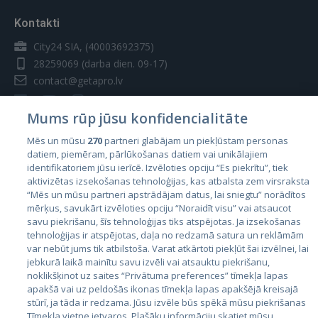
Kontakti
City24 SIA, (40003692375)
28259069
(darba dien. 09-17)
contact@getapro.lv
Mums rūp jūsu konfidencialitāte
Mēs un mūsu
270
partneri glabājam un piekļūstam personas
datiem, piemēram, pārlūkošanas datiem vai unikālajiem
Valstis
identifikatoriem jūsu ierīcē. Izvēloties opciju “Es piekrītu”, tiek
aktivizētas izsekošanas tehnoloģijas, kas atbalsta zem virsraksta
Igaunija
“Mēs un mūsu partneri apstrādājam datus, lai sniegtu” norādītos
Latvija
mērķus, savukārt izvēloties opciju “Noraidīt visu” vai atsaucot
savu piekrišanu, šīs tehnoloģijas tiks atspējotas. Ja izsekošanas
Lietuva
tehnoloģijas ir atspējotas, daļa no redzamā satura un reklāmām
var nebūt jums tik atbilstoša. Varat atkārtoti piekļūt šai izvēlnei, lai
jebkurā laikā mainītu savu izvēli vai atsauktu piekrišanu,
noklikšķinot uz saites “Privātuma preferences” tīmekļa lapas
apakšā vai uz peldošās ikonas tīmekļa lapas apakšējā kreisajā
stūrī, ja tāda ir redzama. Jūsu izvēle būs spēkā mūsu piekrišanas
Tīmekļa vietne ietvaros. Plašāku informāciju skatiet mūsu