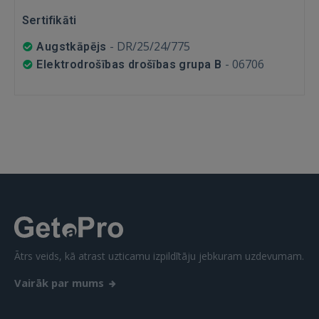
GOOGLE
Sertifikāti
-
DR/25/24/775
Augstkāpējs
 Sign in with Apple
-
06706
Elektrodrošības drošības grupa B
Vēl neesat reģistrējies?
REĢISTRĀCIJA
Ātrs veids, kā atrast uzticamu izpildītāju jebkuram uzdevumam.
Vairāk par mums