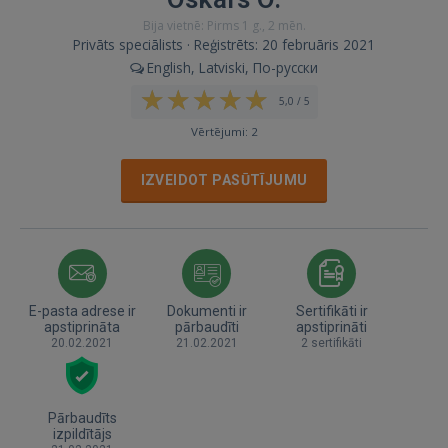
Bija vietnē: Pirms 1 g., 2 mēn.
Privāts speciālists · Reģistrēts: 20 februāris 2021
English, Latviski, По-русски
5,0 / 5
Vērtējumi: 2
IZVEIDOT PASŪTĪJUMU
E-pasta adrese ir
Dokumenti ir
Sertifikāti ir
apstiprināta
pārbaudīti
apstiprināti
20.02.2021
21.02.2021
2 sertifikāti
Pārbaudīts
izpildītājs