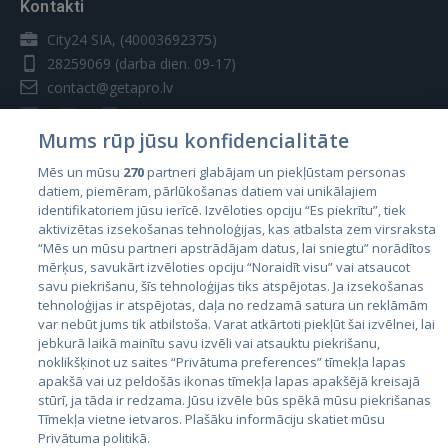
Kontakti
City24 SIA, (40003692375)
28259069
(darba dien. 09-17)
contact@getapro.lv
Mums rūp jūsu konfidencialitāte
Mēs un mūsu
270
partneri glabājam un piekļūstam personas
datiem, piemēram, pārlūkošanas datiem vai unikālajiem
Valstis
identifikatoriem jūsu ierīcē. Izvēloties opciju “Es piekrītu”, tiek
aktivizētas izsekošanas tehnoloģijas, kas atbalsta zem virsraksta
Igaunija
“Mēs un mūsu partneri apstrādājam datus, lai sniegtu” norādītos
Latvija
mērķus, savukārt izvēloties opciju “Noraidīt visu” vai atsaucot
savu piekrišanu, šīs tehnoloģijas tiks atspējotas. Ja izsekošanas
Lietuva
tehnoloģijas ir atspējotas, daļa no redzamā satura un reklāmām
var nebūt jums tik atbilstoša. Varat atkārtoti piekļūt šai izvēlnei, lai
jebkurā laikā mainītu savu izvēli vai atsauktu piekrišanu,
noklikšķinot uz saites “Privātuma preferences” tīmekļa lapas
apakšā vai uz peldošās ikonas tīmekļa lapas apakšējā kreisajā
stūrī, ja tāda ir redzama. Jūsu izvēle būs spēkā mūsu piekrišanas
Tīmekļa vietne ietvaros. Plašāku informāciju skatiet mūsu
Privātuma politikā.