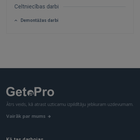
Celtniecības darbi
Demontāžas darbi
Ienākt
IENĀKT
Ātrs veids, kā atrast uzticamu izpildītāju jebkuram uzdevumam.
Aizmirsāt paroli?
Atcerēties?
Vairāk par mums
FACEBOOK
Kā tas darbojas