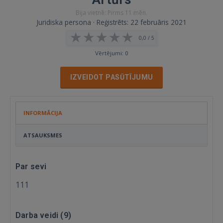
Bija vietnē: Pirms 11 mēn.
Juridiska persona · Reģistrēts: 22 februāris 2021
0,0 / 5
Vērtējumi: 0
IZVEIDOT PASŪTĪJUMU
INFORMĀCIJA
ATSAUKSMES
Par sevi
111
Darba veidi (
9
)