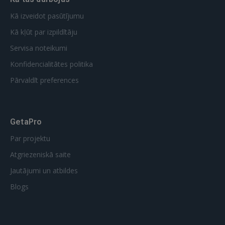
GOOGLE
Kā izveidot pasūtījumu
Kā kļūt par izpildītāju
 Sign in with Apple
Servisa noteikumi
Vēl neesat reģistrējies?
Konfidencialitātes politika
Pārvaldīt preferences
REĢISTRĀCIJA
GetaPro
Par projektu
Atgriezeniskā saite
Jautājumi un atbildes
Blogs