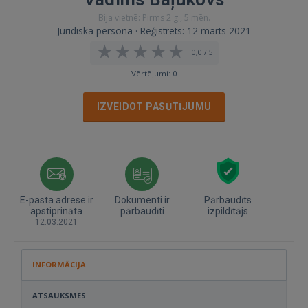
Bija vietnē: Pirms 2 g., 5 mēn.
Juridiska persona · Reģistrēts: 12 marts 2021
0,0 / 5
Vērtējumi: 0
IZVEIDOT PASŪTĪJUMU
E-pasta adrese ir
Dokumenti ir
Pārbaudīts
apstiprināta
pārbaudīti
izpildītājs
12.03.2021
INFORMĀCIJA
ATSAUKSMES