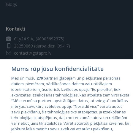
Blogs
Kontakti
City24 SIA, (40003692375)
28259069
(darba dien. 09-17)
contact@getapro.lv
Mums rūp jūsu konfidencialitāte
Mēs un mūsu
270
partneri glabājam un piekļūstam personas
datiem, piemēram, pārlūkošanas datiem vai unikālajiem
Valstis
identifikatoriem jūsu ierīcē. Izvēloties opciju “Es piekrītu”, tiek
aktivizētas izsekošanas tehnoloģijas, kas atbalsta zem virsraksta
Igaunija
“Mēs un mūsu partneri apstrādājam datus, lai sniegtu” norādītos
Latvija
mērķus, savukārt izvēloties opciju “Noraidīt visu” vai atsaucot
savu piekrišanu, šīs tehnoloģijas tiks atspējotas. Ja izsekošanas
Lietuva
tehnoloģijas ir atspējotas, daļa no redzamā satura un reklāmām
var nebūt jums tik atbilstoša. Varat atkārtoti piekļūt šai izvēlnei, lai
jebkurā laikā mainītu savu izvēli vai atsauktu piekrišanu,