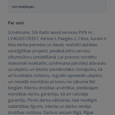
FOTOGRĀFIJAS
Par sevi
Uzņēmums, SIA Baltic wood services PVN nr.:
LV40203170357, Adrese L.Paegles 2, Cēsis, kuram ir
liela darba pieredze un daudz realizēti dažādas
sarežģītības projekti, piedāvā pilnu servisu
siltumsūkņu uzstādīšanā. Lai process noritētu
maksimāli kvalitatīvi, uzņēmuma pārstāvji atbrauks
uz objektu un ieteiks piemērotāko risinājumu, kā
arī kvalitātes nolūkos, regulāri apmeklēs objektu
un novadīs montāžas procesu no sākuma līdz
beigām. Klientu drošībai un ērtībai, piedāvājam
montāžas darbu garantiju, kā arī ražotāja
garantiju. Pirms darbu sākšanas, tiek noslēgts
Ienākt
sadarbības līgums, klienta un darbu veicēja
drošības nolūkos. Darbus veicam Rīgā, Rīgas