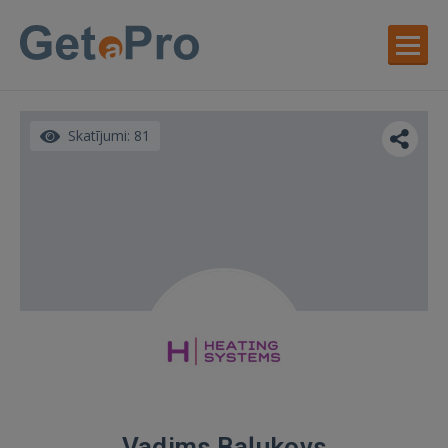
Skatījumi: 81
Vadims Baļukovs