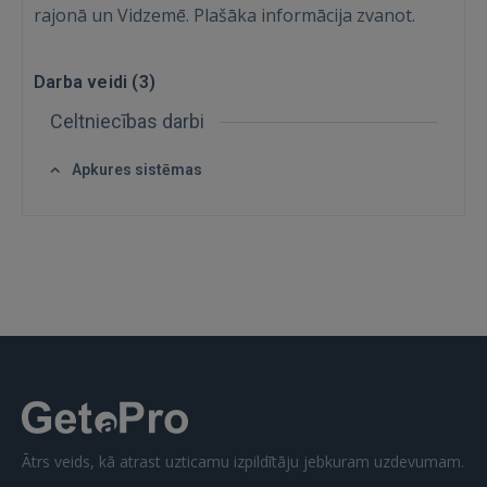
rajonā un Vidzemē. Plašāka informācija zvanot.
Darba veidi (
3
)
Celtniecības darbi
IENĀKT
Apkures sistēmas
Aizmirsāt paroli?
Atcerēties?
FACEBOOK
GOOGLE
 Sign in with Apple
Vēl neesat reģistrējies?
Ātrs veids, kā atrast uzticamu izpildītāju jebkuram uzdevumam.
REĢISTRĀCIJA