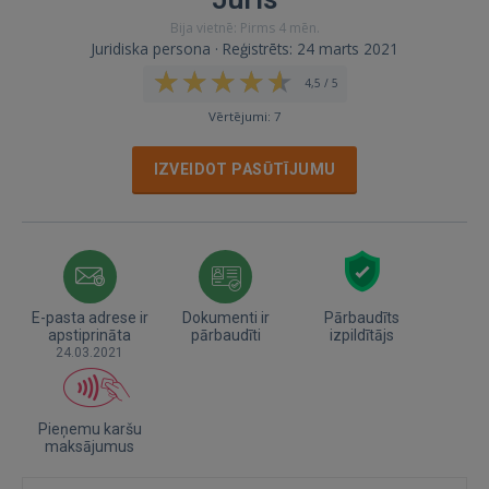
Bija vietnē: Pirms 4 mēn.
Juridiska persona · Reģistrēts: 24 marts 2021
4,5 / 5
Vērtējumi: 7
IZVEIDOT PASŪTĪJUMU
E-pasta adrese ir
Dokumenti ir
Pārbaudīts
apstiprināta
pārbaudīti
izpildītājs
24.03.2021
Pieņemu karšu
maksājumus