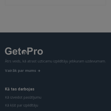
 Sign in with Apple
Vēl neesat reģistrējies?
REĢISTRĀCIJA
Ātrs veids, kā atrast uzticamu izpildītāju jebkuram uzdevumam.
Vairāk par mums
Kā tas darbojas
Kā izveidot pasūtījumu
Kā kļūt par izpildītāju