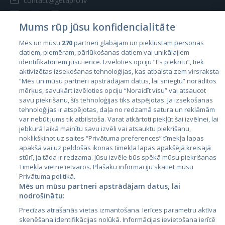
contact@getapro.lv
Mums rūp jūsu konfidencialitāte
Mēs un mūsu
270
partneri glabājam un piekļūstam personas
datiem, piemēram, pārlūkošanas datiem vai unikālajiem
Valstis
identifikatoriem jūsu ierīcē. Izvēloties opciju “Es piekrītu”, tiek
aktivizētas izsekošanas tehnoloģijas, kas atbalsta zem virsraksta
Igaunija
“Mēs un mūsu partneri apstrādājam datus, lai sniegtu” norādītos
Latvija
mērķus, savukārt izvēloties opciju “Noraidīt visu” vai atsaucot
savu piekrišanu, šīs tehnoloģijas tiks atspējotas. Ja izsekošanas
Lietuva
tehnoloģijas ir atspējotas, daļa no redzamā satura un reklāmām
var nebūt jums tik atbilstoša. Varat atkārtoti piekļūt šai izvēlnei, lai
jebkurā laikā mainītu savu izvēli vai atsauktu piekrišanu,
noklikšķinot uz saites “Privātuma preferences” tīmekļa lapas
apakšā vai uz peldošās ikonas tīmekļa lapas apakšējā kreisajā
stūrī, ja tāda ir redzama. Jūsu izvēle būs spēkā mūsu piekrišanas
Tīmekļa vietne ietvaros. Plašāku informāciju skatiet mūsu
Privātuma politikā.
Mēs un mūsu partneri apstrādājam datus, lai
nodrošinātu:
City24.lv
CVbankas.lt
Precīzas atrašanās vietas izmantošana. Ierīces parametru aktīva
City24.ee
Kainos.lt
skenēšana identifikācijas nolūkā. Informācijas ievietošana ierīcē
GetaPro.lv
Paslaugos.lt