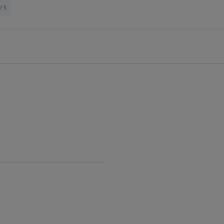
/ 5
Ienākt
IENĀKT
Aizmirsāt paroli?
Atcerēties?
FACEBOOK