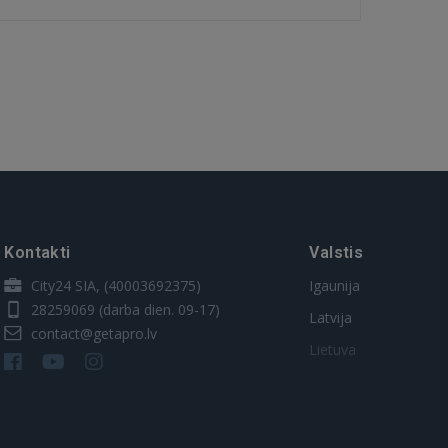
Kontakti
Valstis
City24 SIA, (40003692375)
Igaunija
28259069
(darba dien. 09-17)
Latvija
contact@getapro.lv
Lietuva