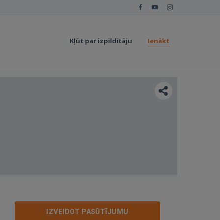
Kļūt par izpildītāju
Ienākt
IZVEIDOT PASŪTĪJUMU