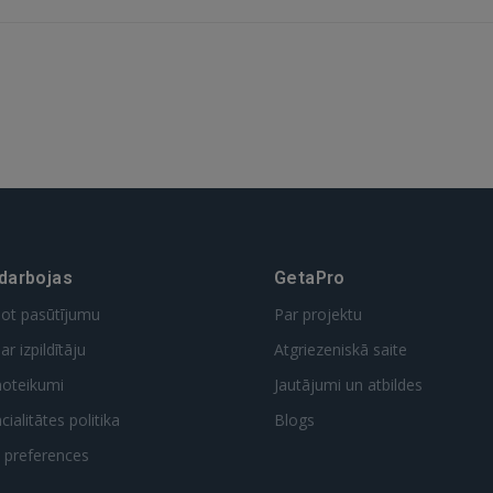
GOOGLE
 Sign in with Apple
Vēl neesat reģistrējies?
REĢISTRĀCIJA
 darbojas
GetaPro
dot pasūtījumu
Par projektu
ar izpildītāju
Atgriezeniskā saite
noteikumi
Jautājumi un atbildes
ialitātes politika
Blogs
t preferences