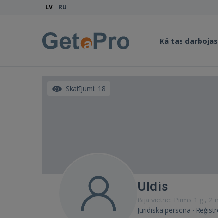
LV
RU
Kā tas darbojas
Skatījumi: 18
Uldis
Bija vietnē: Pirms 1 g., 2
Juridiska persona · Reģist