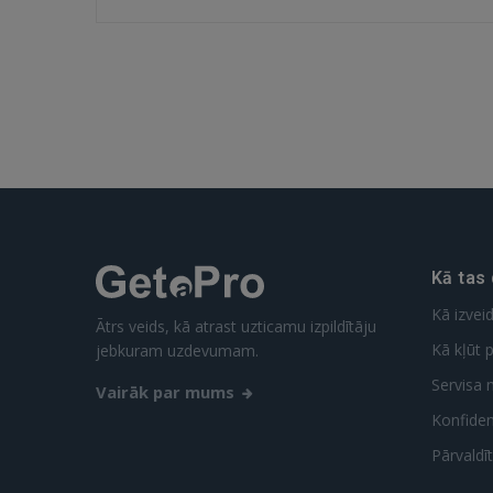
Kā tas
Kā izvei
Ātrs veids, kā atrast uzticamu izpildītāju
Kā kļūt p
jebkuram uzdevumam.
Servisa 
Vairāk par mums
Konfidenc
Pārvaldī