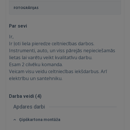
FOTOGRĀFIJAS
Par sevi
Ir,
Ir ļoti liela pieredze celtniecības darbos.
Instrumenti, auto, un viss pārejās nepieciešamās
lietas lai varētu veikt kvalitatīvu darbu.
Esam 2 cilvēku komanda.
Veicam visu veidu celtniecības iekšdarbus. Arī
elektrību un santehniku.
Ienākt
Darba veidi (
4
)
Apdares darbi
Ģipškartona montāža