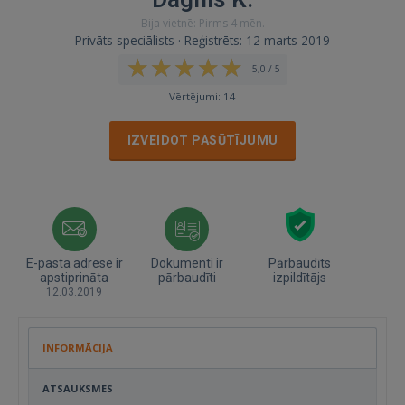
Bija vietnē: Pirms 4 mēn.
Privāts speciālists · Reģistrēts: 12 marts 2019
5,0 / 5
Vērtējumi: 14
IZVEIDOT PASŪTĪJUMU
E-pasta adrese ir
Dokumenti ir
Pārbaudīts
apstiprināta
pārbaudīti
izpildītājs
12.03.2019
INFORMĀCIJA
ATSAUKSMES