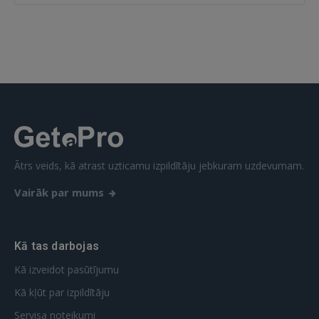
IENĀKT
Aizmirsāt paroli?
Atcerēties?
FACEBOOK
GOOGLE
Ātrs veids, kā atrast uzticamu izpildītāju jebkuram uzdevumam.
 Sign in with Apple
Vairāk par mums
Vēl neesat reģistrējies?
REĢISTRĀCIJA
Kā tas darbojas
Kā izveidot pasūtījumu
Kā kļūt par izpildītāju
Servisa noteikumi