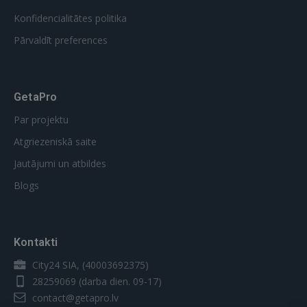
Konfidencialitātes politika
Pārvaldīt preferences
GetaPro
Par projektu
Atgriezeniskā saite
Jautājumi un atbildes
Blogs
Kontakti
City24 SIA, (40003692375)
28259069
(darba dien. 09-17)
contact@getapro.lv