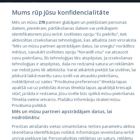
Mums rūp jūsu konfidencialitāte
Mēs un mūsu
270
partneri glabājam un piekļūstam personas
datiem, piemēram, pārlūkošanas datiem vai unikālajiem
Valstis
identifikatoriem jūsu ierīcē. Izvēloties opciju “Es piekrītu”, tiek
aktivizētas izsekošanas tehnoloģijas, kas atbalsta zem virsraksta
Igaunija
“Mēs un mūsu partneri apstrādājam datus, lai sniegtu” norādītos
Latvija
mērķus, savukārt izvēloties opciju “Noraidīt visu” vai atsaucot
savu piekrišanu, šīs tehnoloģijas tiks atspējotas. Ja izsekošanas
Lietuva
tehnoloģijas ir atspējotas, daļa no redzamā satura un reklāmām
var nebūt jums tik atbilstoša. Varat atkārtoti piekļūt šai izvēlnei, lai
jebkurā laikā mainītu savu izvēli vai atsauktu piekrišanu,
noklikšķinot uz saites “Privātuma preferences” tīmekļa lapas
apakšā vai uz peldošās ikonas tīmekļa lapas apakšējā kreisajā
stūrī, ja tāda ir redzama. Jūsu izvēle būs spēkā mūsu piekrišanas
Tīmekļa vietne ietvaros. Plašāku informāciju skatiet mūsu
Privātuma politikā.
Mēs un mūsu partneri apstrādājam datus, lai
nodrošinātu:
City24.lv
CVbankas.lt
Precīzas atrašanās vietas izmantošana. Ierīces parametru aktīva
City24.ee
Kainos.lt
skenēšana identifikācijas nolūkā. Informācijas ievietošana ierīcē
GetaPro.lv
Paslaugos.lt
un/vai piekļuve tai. Personalizētas reklāmas un saturs, reklāmu