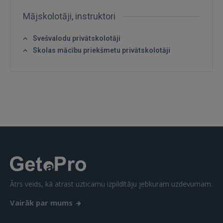
Mājskolotāji, instruktori
Svešvalodu privātskolotāji
IENĀKT
Skolas mācību priekšmetu privātskolotāji
Aizmirsāt paroli?
Atcerēties?
FACEBOOK
GOOGLE
 Sign in with Apple
Vēl neesat reģistrējies?
Ātrs veids, kā atrast uzticamu izpildītāju jebkuram uzdevumam.
REĢISTRĀCIJA
Vairāk par mums