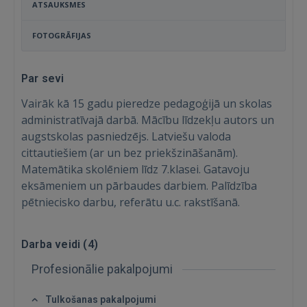
ATSAUKSMES
FOTOGRĀFIJAS
Par sevi
Vairāk kā 15 gadu pieredze pedagoģijā un skolas
administratīvajā darbā. Mācību līdzekļu autors un
augstskolas pasniedzējs. Latviešu valoda
cittautiešiem (ar un bez priekšzināšanām).
Matemātika skolēniem līdz 7.klasei. Gatavoju
eksāmeniem un pārbaudes darbiem. Palīdzība
pētniecisko darbu, referātu u.c. rakstīšanā.
Darba veidi (
4
)
Ienākt
Profesionālie pakalpojumi
Tulkošanas pakalpojumi