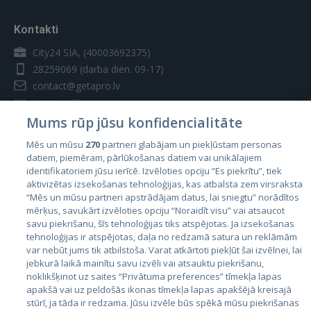
Kontakti
City24 SIA, (40003692375)
28259069
(darba dien. 09-17)
contact@getapro.lv
Mums rūp jūsu konfidencialitāte
Mēs un mūsu
270
partneri glabājam un piekļūstam personas
datiem, piemēram, pārlūkošanas datiem vai unikālajiem
Valstis
identifikatoriem jūsu ierīcē. Izvēloties opciju “Es piekrītu”, tiek
aktivizētas izsekošanas tehnoloģijas, kas atbalsta zem virsraksta
Igaunija
“Mēs un mūsu partneri apstrādājam datus, lai sniegtu” norādītos
Latvija
mērķus, savukārt izvēloties opciju “Noraidīt visu” vai atsaucot
savu piekrišanu, šīs tehnoloģijas tiks atspējotas. Ja izsekošanas
Lietuva
tehnoloģijas ir atspējotas, daļa no redzamā satura un reklāmām
var nebūt jums tik atbilstoša. Varat atkārtoti piekļūt šai izvēlnei, lai
jebkurā laikā mainītu savu izvēli vai atsauktu piekrišanu,
noklikšķinot uz saites “Privātuma preferences” tīmekļa lapas
apakšā vai uz peldošās ikonas tīmekļa lapas apakšējā kreisajā
stūrī, ja tāda ir redzama. Jūsu izvēle būs spēkā mūsu piekrišanas