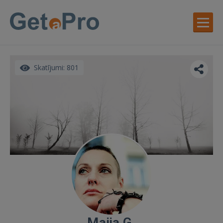
Skatījumi: 801
Maija G.