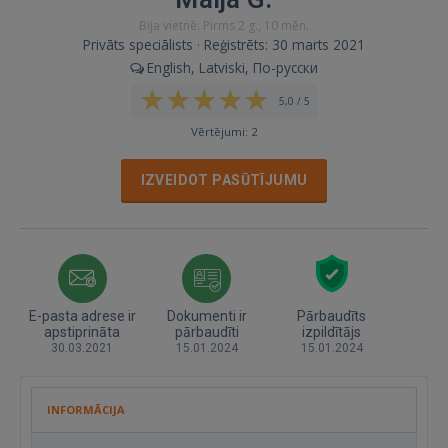
Bija vietnē: Pirms 2 g., 10 mēn.
Privāts speciālists · Reģistrēts: 30 marts 2021
English, Latviski, По-русски
5,0 / 5
Vērtējumi: 2
IZVEIDOT PASŪTĪJUMU
E-pasta adrese ir
Dokumenti ir
Pārbaudīts
apstiprināta
pārbaudīti
izpildītājs
30.03.2021
15.01.2024
15.01.2024
INFORMĀCIJA