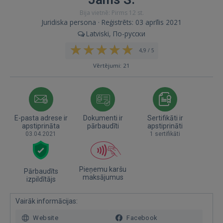
Bija vietnē: Pirms 12 st.
Juridiska persona · Reģistrēts: 03 aprīlis 2021
Latviski, По-русски
4,9 / 5
Vērtējumi: 21
E-pasta adrese ir
Dokumenti ir
Sertifikāti ir
apstiprināta
pārbaudīti
apstiprināti
03.04.2021
1 sertifikāti
Pieņemu karšu
Pārbaudīts
maksājumus
izpildītājs
Vairāk informācijas:
Website
Facebook