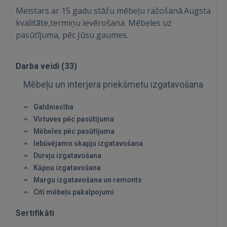
Meistars ar 15 gadu stāžu mēbeļu ražošanā.Augsta
kvalitāte,termiņu ievērošana. Mēbeles uz
pasūtījuma, pēc Jūsu gaumes.
Ienākt
Darba veidi (
33
)
Mēbeļu un interjera priekšmetu izgatavošana
Galdniecība
Virtuves pēc pasūtījuma
Mēbeles pēc pasūtījuma
IENĀKT
Iebūvējamo skapju izgatavošana
Durvju izgatavošana
Aizmirsāt paroli?
Atcerēties?
Kāpņu izgatavošana
Margu izgatavošana un remonts
Citi mēbeļu pakalpojumi
FACEBOOK
Sertifikāti
GOOGLE