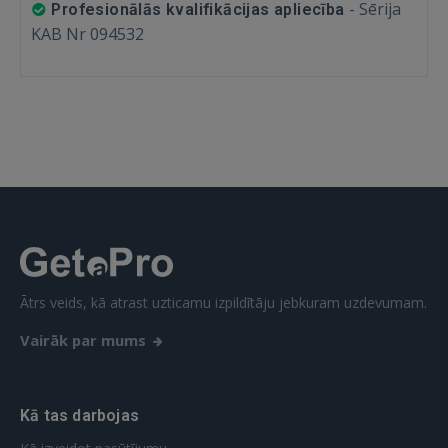
-
Sērija
Profesionālās kvalifikācijas apliecība
KAB Nr 094532
 Sign in with Apple
Vēl neesat reģistrējies?
REĢISTRĀCIJA
Ātrs veids, kā atrast uzticamu izpildītāju jebkuram uzdevumam.
Vairāk par mums
Kā tas darbojas