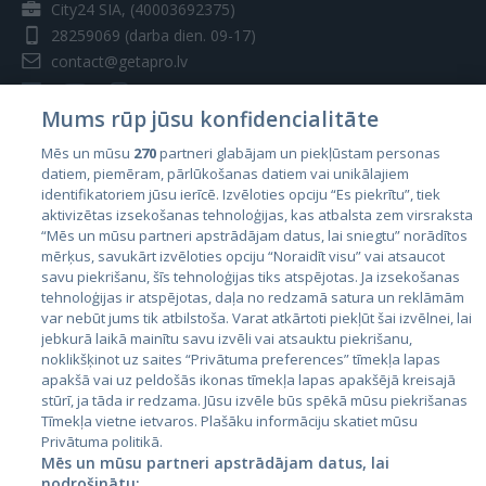
City24 SIA, (40003692375)
28259069
(darba dien. 09-17)
contact@getapro.lv
Mums rūp jūsu konfidencialitāte
Mēs un mūsu
270
partneri glabājam un piekļūstam personas
datiem, piemēram, pārlūkošanas datiem vai unikālajiem
Valstis
identifikatoriem jūsu ierīcē. Izvēloties opciju “Es piekrītu”, tiek
aktivizētas izsekošanas tehnoloģijas, kas atbalsta zem virsraksta
Igaunija
“Mēs un mūsu partneri apstrādājam datus, lai sniegtu” norādītos
Latvija
mērķus, savukārt izvēloties opciju “Noraidīt visu” vai atsaucot
savu piekrišanu, šīs tehnoloģijas tiks atspējotas. Ja izsekošanas
Lietuva
tehnoloģijas ir atspējotas, daļa no redzamā satura un reklāmām
var nebūt jums tik atbilstoša. Varat atkārtoti piekļūt šai izvēlnei, lai
jebkurā laikā mainītu savu izvēli vai atsauktu piekrišanu,
noklikšķinot uz saites “Privātuma preferences” tīmekļa lapas
apakšā vai uz peldošās ikonas tīmekļa lapas apakšējā kreisajā
stūrī, ja tāda ir redzama. Jūsu izvēle būs spēkā mūsu piekrišanas
Tīmekļa vietne ietvaros. Plašāku informāciju skatiet mūsu
Privātuma politikā.
Mēs un mūsu partneri apstrādājam datus, lai
nodrošinātu: