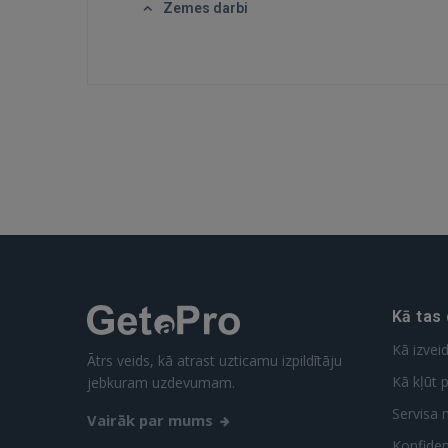
Zemes darbi
Kā tas
Kā izvei
Ātrs veids, kā atrast uzticamu izpildītāju
Kā kļūt p
jebkuram uzdevumam.
Servisa 
Vairāk par mums
Konfidenc