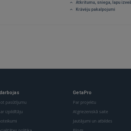
Atkritumu, sniega, lapu izve
Krāvēju pakalpojumi
 darbojas
GetaPro
dot pasūtījumu
Par projektu
ar izpildītāju
Atgriezeniskā saite
noteikumi
Jautājumi un atbildes
ialitātes politika
Blogs