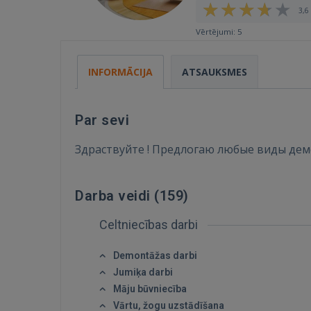
3,6 
Vērtējumi: 5
INFORMĀCIJA
ATSAUKSMES
Par sevi
Здраствуйте ! Предлогаю любые виды демо
Darba veidi (
159
)
Celtniecības darbi
Demontāžas darbi
Jumiķa darbi
Māju būvniecība
Vārtu, žogu uzstādīšana