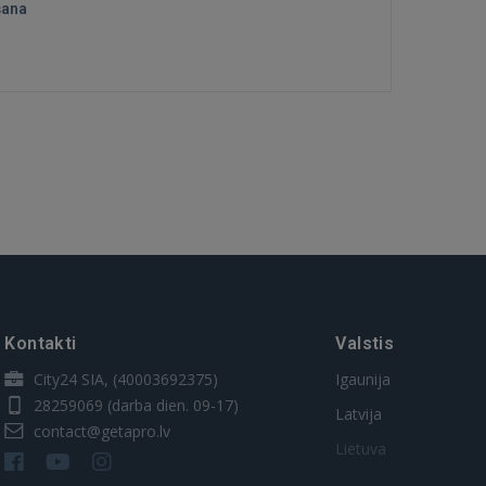
šana
Kontakti
Valstis
City24 SIA, (40003692375)
Igaunija
28259069
(darba dien. 09-17)
Latvija
contact@getapro.lv
Lietuva