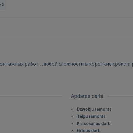
/ 5
нтажных работ , любой сложности в короткие сроки и ре
Apdares darbi
Dzīvokļu remonts
Ienākt
Telpu remonts
Krāsošanas darbi
Grīdas darbi