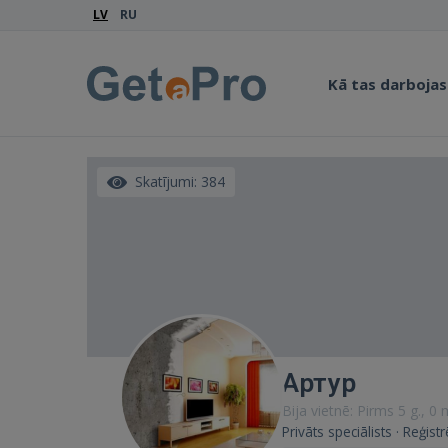
LV
RU
Kā tas darbojas
Skatījumi: 384
Артур
Bija vietnē: Pirms 5 g., 0
Privāts speciālists · Reģist