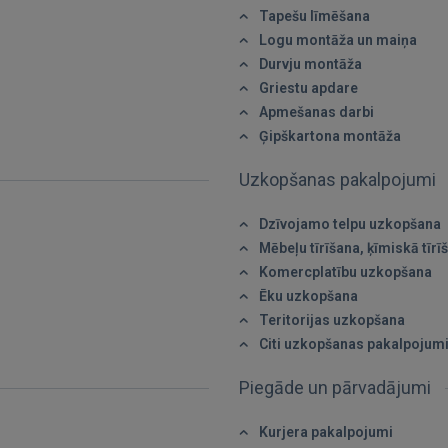
Tapešu līmēšana
Logu montāža un maiņa
Durvju montāža
Griestu apdare
IENĀKT
Apmešanas darbi
Ģipškartona montāža
Aizmirsāt paroli?
Atcerēties?
Uzkopšanas pakalpojumi
FACEBOOK
Dzīvojamo telpu uzkopšana
Mēbeļu tīrīšana, ķīmiskā tīrī
GOOGLE
Komercplatību uzkopšana
Ēku uzkopšana
Teritorijas uzkopšana
 Sign in with Apple
Citi uzkopšanas pakalpojum
Vēl neesat reģistrējies?
Piegāde un pārvadājumi
REĢISTRĀCIJA
Kurjera pakalpojumi