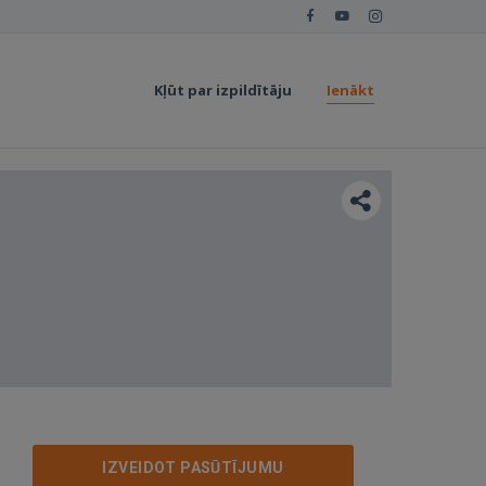
Kļūt par izpildītāju
Ienākt
IZVEIDOT PASŪTĪJUMU