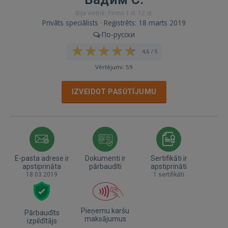
Bija vietnē: Pirms 1 d. 12 st.
Privāts speciālists · Reģistrēts: 18 marts 2019
По-русски
4,6 / 5
Vērtējumi: 59
IZVEIDOT PASŪTĪJUMU
E-pasta adrese ir
Dokumenti ir
Sertifikāti ir
apstiprināta
pārbaudīti
apstiprināti
18.03.2019
1 sertifikāti
Pieņemu karšu
Pārbaudīts
maksājumus
izpildītājs