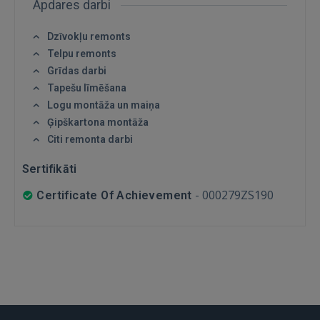
Aizmirsāt paroli?
Atcerēties?
Apdares darbi
Dzīvokļu remonts
FACEBOOK
Telpu remonts
Grīdas darbi
GOOGLE
Tapešu līmēšana
Logu montāža un maiņa
Ģipškartona montāža
 Sign in with Apple
Citi remonta darbi
Vēl neesat reģistrējies?
Sertifikāti
REĢISTRĀCIJA
-
000279ZS190
Certificate Of Achievement