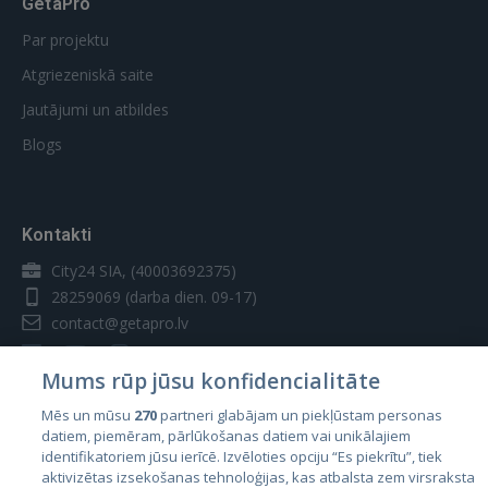
GetaPro
Par projektu
Atgriezeniskā saite
Jautājumi un atbildes
Blogs
Kontakti
City24 SIA, (40003692375)
28259069
(darba dien. 09-17)
contact@getapro.lv
Mums rūp jūsu konfidencialitāte
Mēs un mūsu
270
partneri glabājam un piekļūstam personas
datiem, piemēram, pārlūkošanas datiem vai unikālajiem
Valstis
identifikatoriem jūsu ierīcē. Izvēloties opciju “Es piekrītu”, tiek
aktivizētas izsekošanas tehnoloģijas, kas atbalsta zem virsraksta
Igaunija