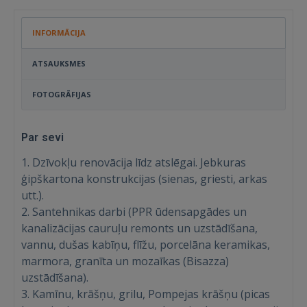
INFORMĀCIJA
ATSAUKSMES
FOTOGRĀFIJAS
Par sevi
1. Dzīvokļu renovācija līdz atslēgai. Jebkuras
ģipškartona konstrukcijas (sienas, griesti, arkas
utt.).
2. Santehnikas darbi (PPR ūdensapgādes un
kanalizācijas cauruļu remonts un uzstādīšana,
vannu, dušas kabīņu, flīžu, porcelāna keramikas,
marmora, granīta un mozaīkas (Bisazza)
uzstādīšana).
3. Kamīnu, krāšņu, grilu, Pompejas krāšņu (picas