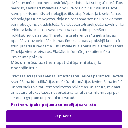
“Mēs un mūsu partneri apstrādājam datus, lai sniegtu” norādītos
Latvija
mērķus, savukārt izvēloties opciju “Noraidīt visu” vai atsaucot
savu piekrišanu, šīs tehnoloģijas tiks atspējotas. Ja izsekošanas
Lietuva
tehnoloģijas ir atspējotas, daļa no redzamā satura un reklāmām
var nebūt jums tik atbilstoša. Varat atkārtoti piekļūt šai izvēlnei, lai
jebkurā laikā mainītu savu izvēli vai atsauktu piekrišanu,
noklikšķinot uz saites “Privātuma preferences” tīmekļa lapas
apakšā vai uz peldošās ikonas tīmekļa lapas apakšējā kreisajā
stūrī, ja tāda ir redzama. Jūsu izvēle būs spēkā mūsu piekrišanas
Tīmekļa vietne ietvaros. Plašāku informāciju skatiet mūsu
Privātuma politikā.
Mēs un mūsu partneri apstrādājam datus, lai
nodrošinātu:
City24.lv
CVbankas.lt
Precīzas atrašanās vietas izmantošana. Ierīces parametru aktīva
City24.ee
Kainos.lt
skenēšana identifikācijas nolūkā. Informācijas ievietošana ierīcē
GetaPro.lv
Paslaugos.lt
un/vai piekļuve tai. Personalizētas reklāmas un saturs, reklāmu
GetaPro.ee
auto24.ee
un satura efektivitātes novērtēšana, analītiskā informācija par
lietotāju grupām un produktu izstrāde.
Skelbiu.lt
KV.ee
Partneru (pakalpojumu sniedzēju) saraksts
Autoplius.lt
Osta.ee
Aruodas.lt
KuldneBörs.ee
Es piekrītu