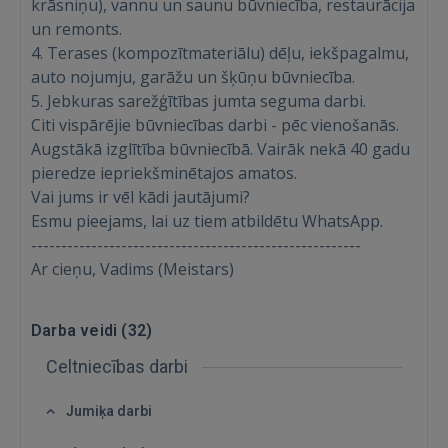
krāsniņu), vannu un saunu būvniecība, restaurācija
un remonts.
4. Terases (kompozītmateriālu) dēļu, iekšpagalmu,
auto nojumju, garāžu un šķūņu būvniecība.
5. Jebkuras sarežģītības jumta seguma darbi.
Citi vispārējie būvniecības darbi - pēc vienošanās.
Augstākā izglītība būvniecībā. Vairāk nekā 40 gadu
pieredze iepriekšminētajos amatos.
Vai jums ir vēl kādi jautājumi?
Esmu pieejams, lai uz tiem atbildētu WhatsApp.
Ienākt
-------------------------------------------------------
Ar cieņu, Vadims (Meistars)
Darba veidi (
32
)
Celtniecības darbi
IENĀKT
Jumiķa darbi