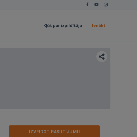
Kļūt par izpildītāju
Ienākt
IZVEIDOT PASŪTĪJUMU