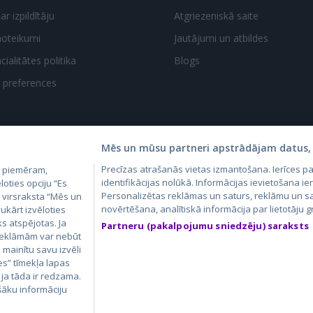
ar izpildītāju
Atgriezeniskā saite
noteikumi
Jautājumi un atbildes
ialitātes politika
Blogs
t preferences
Mēs un mūsu partneri apstrādājam datus, 
Precīzas atrašanās vietas izmantošana. Ierīces 
, piemēram,
4.lv
GetaPro.lv
Skelbiu.lt
Aruodas.lt
Kain
identifikācijas nolūkā. Informācijas ievietošana ier
loties opciju “Es
24.ee
GetaPro.ee
Personalizētas reklāmas un saturs, reklāmu un sa
Autoplius.lt
CVbankas.lt
Pas
m virsraksta “Mēs un
novērtēšana, analītiskā informācija par lietotāju
ukārt izvēloties
ks atspējotas. Ja
Partneru (pakalpojumu sniedzēju) saraksts
 reklāmām var nebūt
ā mainītu savu izvēli
es” tīmekļa lapas
 ja tāda ir redzama.
šāku informāciju