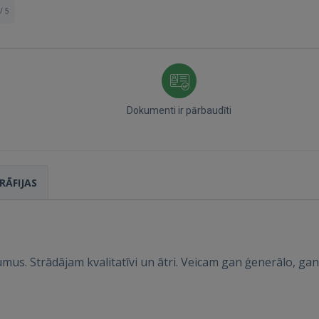
/ 5
Dokumenti ir pārbaudīti
Ienākt
RĀFIJAS
mus. Strādājam kvalitatīvi un ātri. Veicam gan ģenerālo, g
IENĀKT
Aizmirsāt paroli?
Atcerēties?