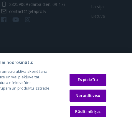
28259069
(darba dien. 09-17)
Latvija
contact@getapro.lv
Lietuva
lai nodrošinātu:
parametru aktīva skenēšana
os.lt
auto24.ee
Osta.ee
īcē un/vai piekļuve tai.
Es piekrītu
tura efektivitātes
laugos.lt
KV.ee
KuldneBörs.ee
 grupām un produktu izstrāde.
Noraidīt visu
Rādīt mērķus