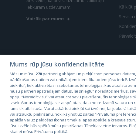
Ātrs veids, kā atrast uzticamu izpildītāju
Kā kļūt p
jebkuram uzdevumam.
Servisa 
Vairāk par mums
Konfidenc
Pārvaldī
Mums rūp jūsu konfidencialitāte
Mēs un mūsu
270
partneri glabājam un piekļūstam personas datiem
City2
pārlūkošanas datiem vai unikālajiem identifikatoriem jūsu ierīcē. Izvē
City
piekrītu”, tiek aktivizētas izsekošanas tehnoloģijas, kas atbalsta ze
mūsu partneri apstrādājam datus, lai sniegtu” norādītos mērķus, sav
opciju “Noraidīt visu” vai atsaucot savu piekrišanu, šīs tehnoloģijas ti
izsekošanas tehnoloģijas ir atspējotas, daļa no redzamā satura un
jums tik atbilstoša. Varat atkārtoti piekļūt šai izvēlnei, lai jebkurā laik
vai atsauktu piekrišanu, noklikšķinot uz saites “Privātuma preferenc
apakšā vai uz peldošās ikonas tīmekļa lapas apakšējā kreisajā stūrī,
© 2026 GetaPro. Visas tiesības aizsargātas.
Jūsu izvēle būs spēkā mūsu piekrišanas Tīmekļa vietne ietvaros. Pla
skatiet mūsu Privātuma politikā.