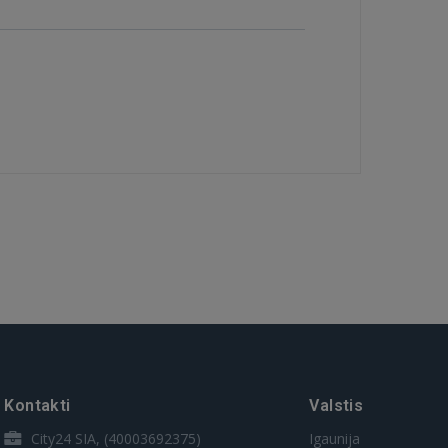
Kontakti
Valstis
City24 SIA, (40003692375)
Igaunija