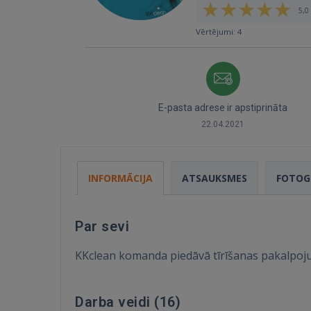
5,0 
Vērtējumi: 4
E-pasta adrese ir apstiprināta
22.04.2021
INFORMĀCIJA
ATSAUKSMES
FOTOG
Par sevi
KKclean komanda piedāvā tīrīšanas pakalpoju
Darba veidi (
16
)