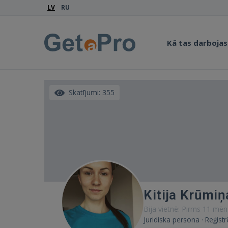
LV
RU
Kā tas darbojas
Skatījumi: 355
Kitija Krūmiņ
Bija vietnē: Pirms 11 mēn
Juridiska persona · Reģistr