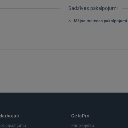
Sadzīves pakalpojumi
FACEBOOK
Mājsaimnieces pakalpojumi
GOOGLE
 Sign in with Apple
Vēl neesat reģistrējies?
REĢISTRĀCIJA
 darbojas
GetaPro
dot pasūtījumu
Par projektu