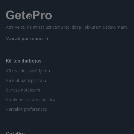
FACEBOOK
Ātrs veids, kā atrast uzticamu izpildītāju jebkuram uzdevumam.
GOOGLE
Vairāk par mums
 Sign in with Apple
Kā tas darbojas
Vēl neesat reģistrējies?
Kā izveidot pasūtījumu
REĢISTRĀCIJA
Kā kļūt par izpildītāju
Servisa noteikumi
Konfidencialitātes politika
Pārvaldīt preferences
GetaPro