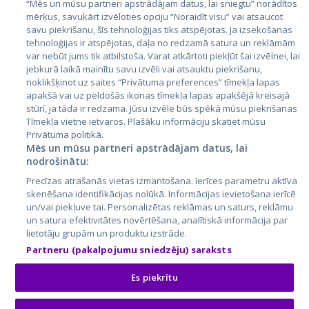
“Mēs un mūsu partneri apstrādājam datus, lai sniegtu” norādītos
Latvija
mērķus, savukārt izvēloties opciju “Noraidīt visu” vai atsaucot
savu piekrišanu, šīs tehnoloģijas tiks atspējotas. Ja izsekošanas
Lietuva
tehnoloģijas ir atspējotas, daļa no redzamā satura un reklāmām
var nebūt jums tik atbilstoša. Varat atkārtoti piekļūt šai izvēlnei, lai
jebkurā laikā mainītu savu izvēli vai atsauktu piekrišanu,
noklikšķinot uz saites “Privātuma preferences” tīmekļa lapas
apakšā vai uz peldošās ikonas tīmekļa lapas apakšējā kreisajā
stūrī, ja tāda ir redzama. Jūsu izvēle būs spēkā mūsu piekrišanas
Tīmekļa vietne ietvaros. Plašāku informāciju skatiet mūsu
Privātuma politikā.
Mēs un mūsu partneri apstrādājam datus, lai
nodrošinātu:
City24.lv
CVbankas.lt
Precīzas atrašanās vietas izmantošana. Ierīces parametru aktīva
City24.ee
Kainos.lt
skenēšana identifikācijas nolūkā. Informācijas ievietošana ierīcē
GetaPro.lv
Paslaugos.lt
un/vai piekļuve tai. Personalizētas reklāmas un saturs, reklāmu
GetaPro.ee
auto24.ee
un satura efektivitātes novērtēšana, analītiskā informācija par
lietotāju grupām un produktu izstrāde.
Skelbiu.lt
KV.ee
Partneru (pakalpojumu sniedzēju) saraksts
Autoplius.lt
Osta.ee
Aruodas.lt
KuldneBörs.ee
Es piekrītu