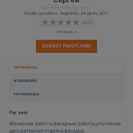
Bija vietnē: Pirms 4 g., 6 mēn.
Privāts speciālists · Reģistrēts: 24 aprīlis 2021
0,0 / 5
Vērtējumi: 0
IZVEIDOT PASŪTĪJUMU
INFORMĀCIJA
ATSAUKSMES
FOTOGRĀFIJAS
Par sevi
Молярные работы.фасадные работы,утепление
декоративная отделка фасадов