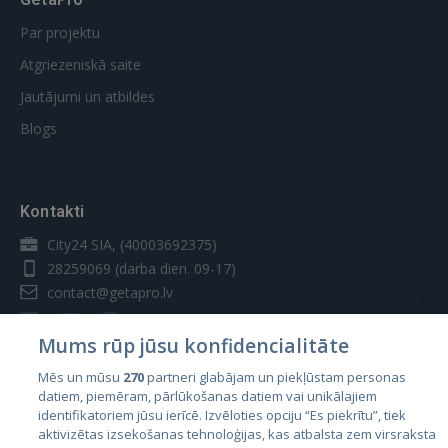
Par projektu
Atgriezeniskā saite
Jautājumi un atbildes
Blogs
Kontakti
City24 SIA, (40003692375)
28259069
(darba dien. 09-17)
contact@getapro.lv
Mums rūp jūsu konfidencialitāte
Mēs un mūsu
270
partneri glabājam un piekļūstam personas
datiem, piemēram, pārlūkošanas datiem vai unikālajiem
Valstis
identifikatoriem jūsu ierīcē. Izvēloties opciju “Es piekrītu”, tiek
aktivizētas izsekošanas tehnoloģijas, kas atbalsta zem virsraksta
Igaunija