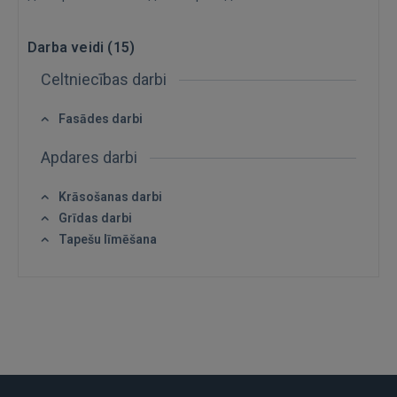
Darba veidi (
15
)
Celtniecības darbi
Fasādes darbi
Apdares darbi
Krāsošanas darbi
Ienākt
Grīdas darbi
Tapešu līmēšana
IENĀKT
Aizmirsāt paroli?
Atcerēties?