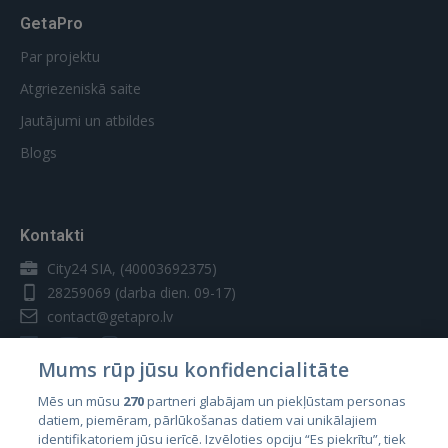
GetaPro
Par projektu
Atgriezeniskā saite
Jautājumi un atbildes
Blogs
Kontakti
City24 SIA, (40003692375)
28259069
(darba dien. 09-17)
contact@getapro.lv
Mums rūp jūsu konfidencialitāte
Mēs un mūsu
270
partneri glabājam un piekļūstam personas
datiem, piemēram, pārlūkošanas datiem vai unikālajiem
Valstis
identifikatoriem jūsu ierīcē. Izvēloties opciju “Es piekrītu”, tiek