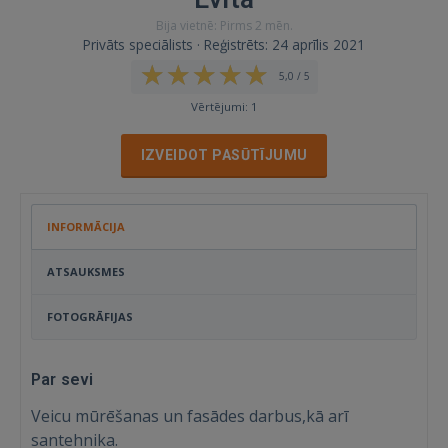
Bija vietnē: Pirms 2 mēn.
Privāts speciālists · Reģistrēts: 24 aprīlis 2021
5,0 / 5
Vērtējumi: 1
IZVEIDOT PASŪTĪJUMU
INFORMĀCIJA
ATSAUKSMES
FOTOGRĀFIJAS
Par sevi
Veicu mūrēšanas un fasādes darbus,kā arī
santehnika.