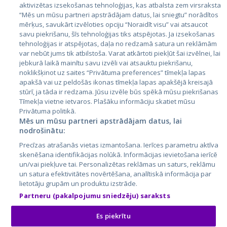
aktivizētas izsekošanas tehnoloģijas, kas atbalsta zem virsraksta
Igaunija
“Mēs un mūsu partneri apstrādājam datus, lai sniegtu” norādītos
Latvija
mērķus, savukārt izvēloties opciju “Noraidīt visu” vai atsaucot
savu piekrišanu, šīs tehnoloģijas tiks atspējotas. Ja izsekošanas
Lietuva
tehnoloģijas ir atspējotas, daļa no redzamā satura un reklāmām
var nebūt jums tik atbilstoša. Varat atkārtoti piekļūt šai izvēlnei, lai
jebkurā laikā mainītu savu izvēli vai atsauktu piekrišanu,
noklikšķinot uz saites “Privātuma preferences” tīmekļa lapas
apakšā vai uz peldošās ikonas tīmekļa lapas apakšējā kreisajā
stūrī, ja tāda ir redzama. Jūsu izvēle būs spēkā mūsu piekrišanas
Tīmekļa vietne ietvaros. Plašāku informāciju skatiet mūsu
Privātuma politikā.
Mēs un mūsu partneri apstrādājam datus, lai
nodrošinātu:
City24.lv
CVbankas.lt
Precīzas atrašanās vietas izmantošana. Ierīces parametru aktīva
City24.ee
Kainos.lt
skenēšana identifikācijas nolūkā. Informācijas ievietošana ierīcē
GetaPro.lv
Paslaugos.lt
un/vai piekļuve tai. Personalizētas reklāmas un saturs, reklāmu
GetaPro.ee
auto24.ee
un satura efektivitātes novērtēšana, analītiskā informācija par
lietotāju grupām un produktu izstrāde.
Skelbiu.lt
KV.ee
Partneru (pakalpojumu sniedzēju) saraksts
Autoplius.lt
Osta.ee
Aruodas.lt
KuldneBörs.ee
Es piekrītu