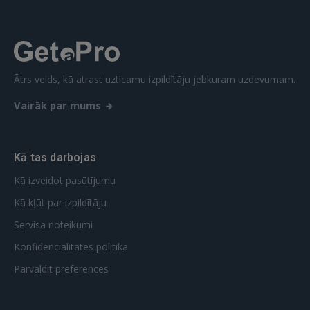
Aizmirsāt paroli?
Atcerēties?
FACEBOOK
Ātrs veids, kā atrast uzticamu izpildītāju jebkuram uzdevumam.
GOOGLE
Vairāk par mums
 Sign in with Apple
Kā tas darbojas
Vēl neesat reģistrējies?
Kā izveidot pasūtījumu
REĢISTRĀCIJA
Kā kļūt par izpildītāju
Servisa noteikumi
Konfidencialitātes politika
Pārvaldīt preferences