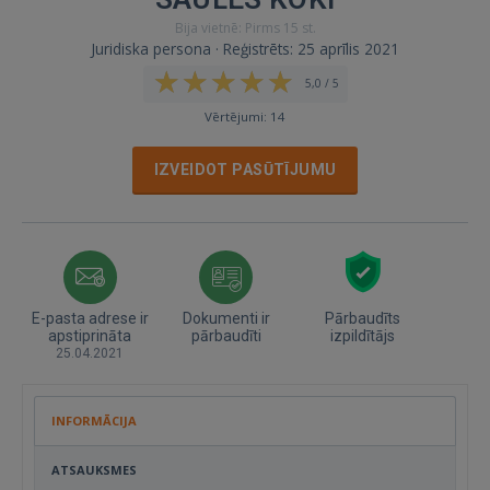
Bija vietnē: Pirms 15 st.
Juridiska persona · Reģistrēts: 25 aprīlis 2021
5,0 / 5
Vērtējumi: 14
IZVEIDOT PASŪTĪJUMU
E-pasta adrese ir
Dokumenti ir
Pārbaudīts
apstiprināta
pārbaudīti
izpildītājs
25.04.2021
INFORMĀCIJA
ATSAUKSMES