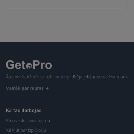
IENĀKT
Aizmirsāt paroli?
Atcerēties?
FACEBOOK
GOOGLE
Ātrs veids, kā atrast uzticamu izpildītāju jebkuram uzdevumam.
 Sign in with Apple
Vairāk par mums
Vēl neesat reģistrējies?
REĢISTRĀCIJA
Kā tas darbojas
Kā izveidot pasūtījumu
Kā kļūt par izpildītāju