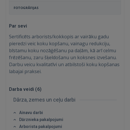
FOTOGRĀFIJAS
Par sevi
Sertificēts arborists/kokkopis ar vairāku gadu
pieredzi veic koku kopšanu, vainagu redukciju,
bīstamu koku nozāģēšanu pa daļām, kā arī celmu
frēzēšanu, zaru šķeldošanu un koksnes izvešanu.
Darbu veicu kvalitatīvi un atbilstoši koku kopšanas
labajai praksei.
Darba veidi (
6
)
Ienākt
Dārza, zemes un ceļu darbi
Ainavu darbi
Dārznieka pakalpojumi
Arborista pakalpojumi