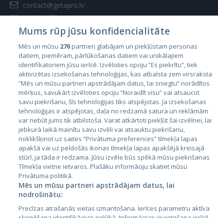
contact@getapro.lv
Mums rūp jūsu konfidencialitāte
Mēs un mūsu
270
partneri glabājam un piekļūstam personas
datiem, piemēram, pārlūkošanas datiem vai unikālajiem
Valstis
identifikatoriem jūsu ierīcē. Izvēloties opciju “Es piekrītu”, tiek
aktivizētas izsekošanas tehnoloģijas, kas atbalsta zem virsraksta
Igaunija
“Mēs un mūsu partneri apstrādājam datus, lai sniegtu” norādītos
Latvija
mērķus, savukārt izvēloties opciju “Noraidīt visu” vai atsaucot
savu piekrišanu, šīs tehnoloģijas tiks atspējotas. Ja izsekošanas
Lietuva
tehnoloģijas ir atspējotas, daļa no redzamā satura un reklāmām
var nebūt jums tik atbilstoša. Varat atkārtoti piekļūt šai izvēlnei, lai
jebkurā laikā mainītu savu izvēli vai atsauktu piekrišanu,
noklikšķinot uz saites “Privātuma preferences” tīmekļa lapas
apakšā vai uz peldošās ikonas tīmekļa lapas apakšējā kreisajā
stūrī, ja tāda ir redzama. Jūsu izvēle būs spēkā mūsu piekrišanas
Tīmekļa vietne ietvaros. Plašāku informāciju skatiet mūsu
Privātuma politikā.
Mēs un mūsu partneri apstrādājam datus, lai
nodrošinātu:
City24.lv
CVbankas.lt
Precīzas atrašanās vietas izmantošana. Ierīces parametru aktīva
City24.ee
Kainos.lt
skenēšana identifikācijas nolūkā. Informācijas ievietošana ierīcē