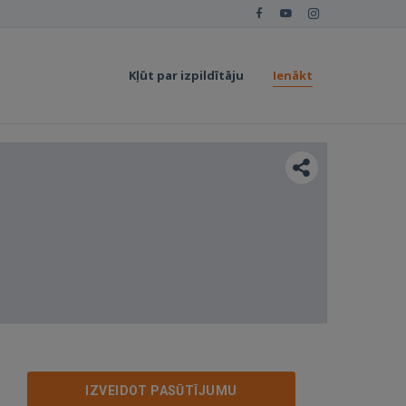
Kļūt par izpildītāju
Ienākt
IZVEIDOT PASŪTĪJUMU