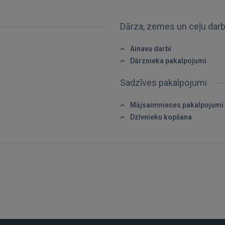
Aizmirsāt paroli?
Atcerēties?
Dārza, zemes un ceļu dar
FACEBOOK
Ainavu darbi
Dārznieka pakalpojumi
GOOGLE
Sadzīves pakalpojumi
 Sign in with Apple
Mājsaimnieces pakalpojumi
Dzīvnieku kopšana
Vēl neesat reģistrējies?
REĢISTRĀCIJA