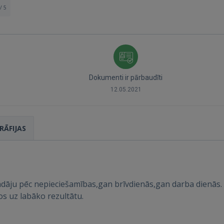
/ 5
Dokumenti ir pārbaudīti
12.05.2021
Ienākt
RĀFIJAS
āju pēc nepieciešamības,gan brīvdienās,gan darba dienās. P
os uz labāko rezultātu.
IENĀKT