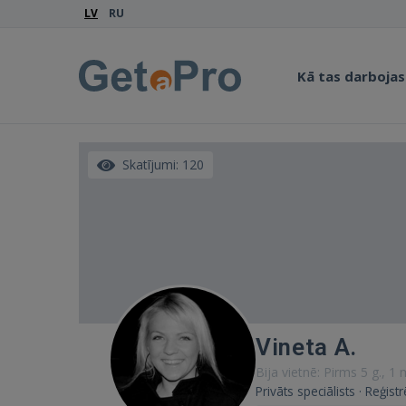
LV
RU
Kā tas darbojas
Skatījumi: 120
Vineta A.
Bija vietnē: Pirms 5 g., 1
Privāts speciālists · Reģist