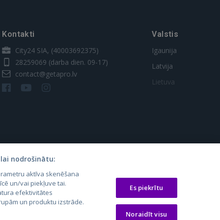
Kontakti
Valstis
City24 SIA, (40003692375)
Igaunija
28259069
(darba dien. 09-17)
Latvija
contact@getapro.lv
Lietuva
lai nodrošinātu:
parametru aktīva skenēšana
os.lt
auto24.ee
Osta.ee
īcē un/vai piekļuve tai.
Es piekrītu
tura efektivitātes
laugos.lt
KV.ee
KuldneBörs.ee
 grupām un produktu izstrāde.
Noraidīt visu