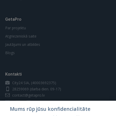
GetaPro
Par projektu
Atgriezeniskā saite
Jautājumi un atbildes
Blogs
Kontakti
City24 SIA, (40003692375)
28259069
(darba dien. 09-17)
contact@getapro.lv
Mums rūp jūsu konfidencialitāte