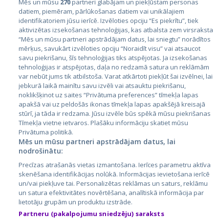
Mēs un mūsu
270
partneri glabājam un piekļūstam personas
datiem, piemēram, pārlūkošanas datiem vai unikālajiem
Valstis
identifikatoriem jūsu ierīcē. Izvēloties opciju “Es piekrītu”, tiek
aktivizētas izsekošanas tehnoloģijas, kas atbalsta zem virsraksta
Igaunija
“Mēs un mūsu partneri apstrādājam datus, lai sniegtu” norādītos
Latvija
mērķus, savukārt izvēloties opciju “Noraidīt visu” vai atsaucot
savu piekrišanu, šīs tehnoloģijas tiks atspējotas. Ja izsekošanas
Lietuva
tehnoloģijas ir atspējotas, daļa no redzamā satura un reklāmām
var nebūt jums tik atbilstoša. Varat atkārtoti piekļūt šai izvēlnei, lai
jebkurā laikā mainītu savu izvēli vai atsauktu piekrišanu,
noklikšķinot uz saites “Privātuma preferences” tīmekļa lapas
apakšā vai uz peldošās ikonas tīmekļa lapas apakšējā kreisajā
stūrī, ja tāda ir redzama. Jūsu izvēle būs spēkā mūsu piekrišanas
Tīmekļa vietne ietvaros. Plašāku informāciju skatiet mūsu
Privātuma politikā.
Mēs un mūsu partneri apstrādājam datus, lai
nodrošinātu:
City24.lv
CVbankas.lt
Precīzas atrašanās vietas izmantošana. Ierīces parametru aktīva
City24.ee
Kainos.lt
skenēšana identifikācijas nolūkā. Informācijas ievietošana ierīcē
GetaPro.lv
Paslaugos.lt
un/vai piekļuve tai. Personalizētas reklāmas un saturs, reklāmu
GetaPro.ee
auto24.ee
un satura efektivitātes novērtēšana, analītiskā informācija par
lietotāju grupām un produktu izstrāde.
Skelbiu.lt
KV.ee
Partneru (pakalpojumu sniedzēju) saraksts
Autoplius.lt
Osta.ee