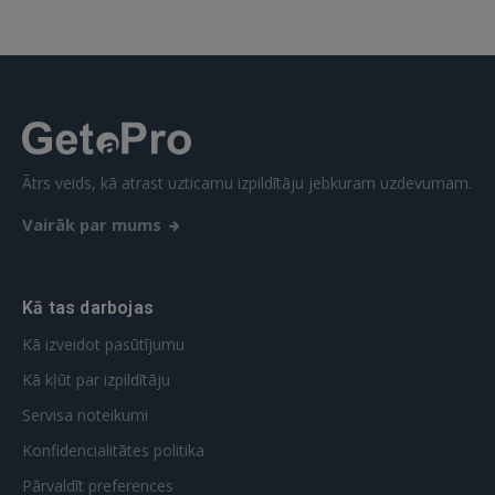
Aizmirsāt paroli?
Atcerēties?
FACEBOOK
GOOGLE
Ātrs veids, kā atrast uzticamu izpildītāju jebkuram uzdevumam.
Vairāk par mums
 Sign in with Apple
Vēl neesat reģistrējies?
Kā tas darbojas
REĢISTRĀCIJA
Kā izveidot pasūtījumu
Kā kļūt par izpildītāju
Servisa noteikumi
Konfidencialitātes politika
Pārvaldīt preferences