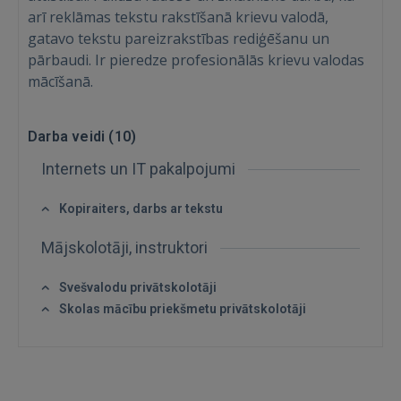
arī reklāmas tekstu rakstīšanā krievu valodā,
gatavo tekstu pareizrakstības rediģēšanu un
pārbaudi. Ir pieredze profesionālās krievu valodas
mācīšanā.
Darba veidi (
10
)
Internets un IT pakalpojumi
Kopiraiters, darbs ar tekstu
Ienākt
Mājskolotāji, instruktori
Svešvalodu privātskolotāji
Skolas mācību priekšmetu privātskolotāji
IENĀKT