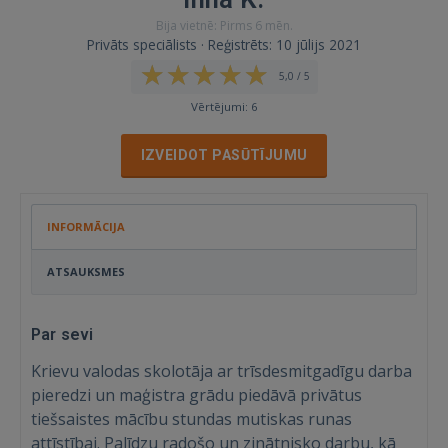
Bija vietnē: Pirms 6 mēn.
Privāts speciālists · Reģistrēts: 10 jūlijs 2021
5,0 / 5
Vērtējumi: 6
IZVEIDOT PASŪTĪJUMU
INFORMĀCIJA
ATSAUKSMES
Par sevi
Krievu valodas skolotāja ar trīsdesmitgadīgu darba
pieredzi un maģistra grādu piedāvā privātus
tiešsaistes mācību stundas mutiskas runas
attīstībai. Palīdzu radošo un zinātnisko darbu, kā