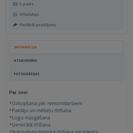
E-pasts
WhatsApp
Piedāvāt pasūtījumu
INFORMĀCIJA
ATSAUKSMES
FOTOGRĀFIJAS
Par sevi
*Uzkopšana pēc remontdarbiem
*Paklāju un mēbeļu tīrīšana
*Logu mazgāšana
*Ģenerālā tīrīšana
*Autosalonu ķīmiskā tīrīšana pie klienta