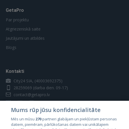
GetaPro
Par projektu
Atgriezeniskā saite
Jautājumi un atbildes
Blogs
Kontakti
City24 SIA, (40003692375)
28259069
(darba dien. 09-17)
contact@getapro.lv
Mums rūp jūsu konfidencialitāte
Mēs un mūsu
270
partneri glabājam un piekļūstam personas
datiem, piemēram, pārlūkošanas datiem vai unikālajiem
Valstis