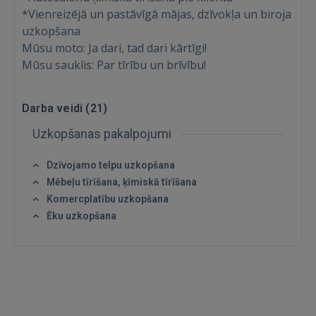
*Vienreizējā un pastāvīgā mājas, dzīvokļa un biroja
Ienākt
uzkopšana
Mūsu moto: Ja dari, tad dari kārtīgi!
Mūsu sauklis: Par tīrību un brīvību!
Darba veidi (
21
)
Uzkopšanas pakalpojumi
IENĀKT
Dzīvojamo telpu uzkopšana
Aizmirsāt paroli?
Atcerēties?
Mēbeļu tīrīšana, ķīmiskā tīrīšana
Komercplatību uzkopšana
FACEBOOK
Ēku uzkopšana
GOOGLE
 Sign in with Apple