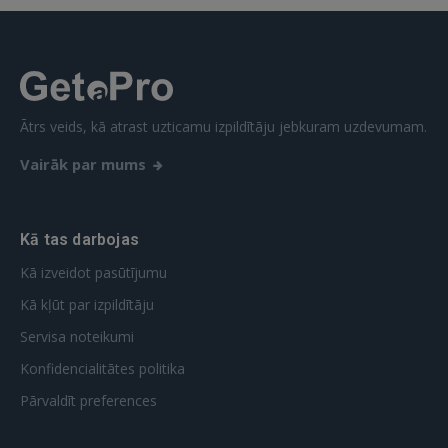
Vēl neesat reģistrējies?
REĢISTRĀCIJA
Ātrs veids, kā atrast uzticamu izpildītāju jebkuram uzdevumam.
Vairāk par mums
Kā tas darbojas
Kā izveidot pasūtījumu
Kā kļūt par izpildītāju
Servisa noteikumi
Konfidencialitātes politika
Pārvaldīt preferences