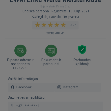
Bija vietnē: Pirms 7 st.
Juridiska persona · Reģistrēts: 13 jūlijs 2021
English, Latviski, По-русски
5,0 / 5
Vērtējumi: 24
E-pasta adrese ir
Dokumenti ir
Pārbaudīts
apstiprināta
pārbaudīti
izpildītājs
13.07.2021
Vairāk informācijas:
Facebook
Instagram
Sazinieties ar izpildītāju:
+371 *** *** 41