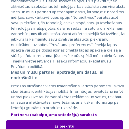
identifikatoriem jūsu ierīcē. Izvēloties opciju “Es piekrītu”, tiek
aktivizētas izsekošanas tehnoloģijas, kas atbalsta zem virsraksta
Igaunija
“Mēs un mūsu partneri apstrādājam datus, lai sniegtu” norādītos
Latvija
mērķus, savukārt izvēloties opciju “Noraidīt visu” vai atsaucot
savu piekrišanu, šīs tehnoloģijas tiks atspējotas. Ja izsekošanas
Lietuva
tehnoloģijas ir atspējotas, daļa no redzamā satura un reklāmām
var nebūt jums tik atbilstoša. Varat atkārtoti piekļūt šai izvēlnei, lai
jebkurā laikā mainītu savu izvēli vai atsauktu piekrišanu,
noklikšķinot uz saites “Privātuma preferences” tīmekļa lapas
apakšā vai uz peldošās ikonas tīmekļa lapas apakšējā kreisajā
stūrī, ja tāda ir redzama. Jūsu izvēle būs spēkā mūsu piekrišanas
Tīmekļa vietne ietvaros. Plašāku informāciju skatiet mūsu
Privātuma politikā.
Mēs un mūsu partneri apstrādājam datus, lai
nodrošinātu:
City24.lv
CVbankas.lt
Precīzas atrašanās vietas izmantošana. Ierīces parametru aktīva
City24.ee
Kainos.lt
skenēšana identifikācijas nolūkā. Informācijas ievietošana ierīcē
GetaPro.lv
Paslaugos.lt
un/vai piekļuve tai. Personalizētas reklāmas un saturs, reklāmu
GetaPro.ee
auto24.ee
un satura efektivitātes novērtēšana, analītiskā informācija par
lietotāju grupām un produktu izstrāde.
Skelbiu.lt
KV.ee
Partneru (pakalpojumu sniedzēju) saraksts
Autoplius.lt
Osta.ee
Aruodas.lt
KuldneBörs.ee
Es piekrītu