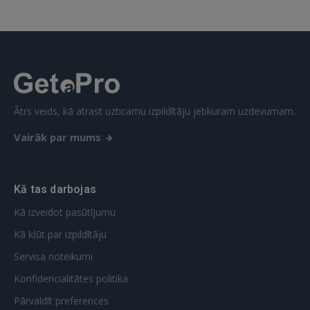
Aizmirsāt paroli?
Atcerēties?
FACEBOOK
GOOGLE
Ātrs veids, kā atrast uzticamu izpildītāju jebkuram uzdevumam.
Vairāk par mums
 Sign in with Apple
Vēl neesat reģistrējies?
Kā tas darbojas
REĢISTRĀCIJA
Kā izveidot pasūtījumu
Kā kļūt par izpildītāju
Servisa noteikumi
Konfidencialitātes politika
Pārvaldīt preferences