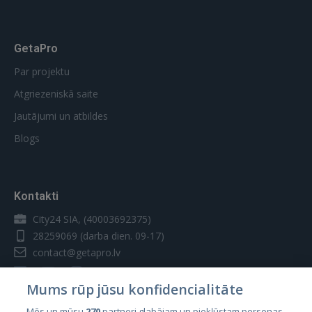
GetaPro
Par projektu
Atgriezeniskā saite
Jautājumi un atbildes
Blogs
Kontakti
City24 SIA, (40003692375)
28259069
(darba dien. 09-17)
contact@getapro.lv
Mums rūp jūsu konfidencialitāte
Mēs un mūsu
270
partneri glabājam un piekļūstam personas