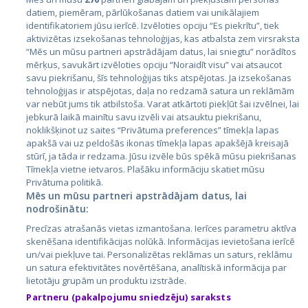
datiem, piemēram, pārlūkošanas datiem vai unikālajiem
Valstis
identifikatoriem jūsu ierīcē. Izvēloties opciju “Es piekrītu”, tiek
aktivizētas izsekošanas tehnoloģijas, kas atbalsta zem virsraksta
Igaunija
“Mēs un mūsu partneri apstrādājam datus, lai sniegtu” norādītos
Latvija
mērķus, savukārt izvēloties opciju “Noraidīt visu” vai atsaucot
savu piekrišanu, šīs tehnoloģijas tiks atspējotas. Ja izsekošanas
Lietuva
tehnoloģijas ir atspējotas, daļa no redzamā satura un reklāmām
var nebūt jums tik atbilstoša. Varat atkārtoti piekļūt šai izvēlnei, lai
jebkurā laikā mainītu savu izvēli vai atsauktu piekrišanu,
noklikšķinot uz saites “Privātuma preferences” tīmekļa lapas
apakšā vai uz peldošās ikonas tīmekļa lapas apakšējā kreisajā
stūrī, ja tāda ir redzama. Jūsu izvēle būs spēkā mūsu piekrišanas
Tīmekļa vietne ietvaros. Plašāku informāciju skatiet mūsu
Privātuma politikā.
Mēs un mūsu partneri apstrādājam datus, lai
nodrošinātu:
City24.lv
CVbankas.lt
Precīzas atrašanās vietas izmantošana. Ierīces parametru aktīva
City24.ee
Kainos.lt
skenēšana identifikācijas nolūkā. Informācijas ievietošana ierīcē
GetaPro.lv
Paslaugos.lt
un/vai piekļuve tai. Personalizētas reklāmas un saturs, reklāmu
GetaPro.ee
auto24.ee
un satura efektivitātes novērtēšana, analītiskā informācija par
lietotāju grupām un produktu izstrāde.
Skelbiu.lt
KV.ee
Partneru (pakalpojumu sniedzēju) saraksts
Autoplius.lt
Osta.ee