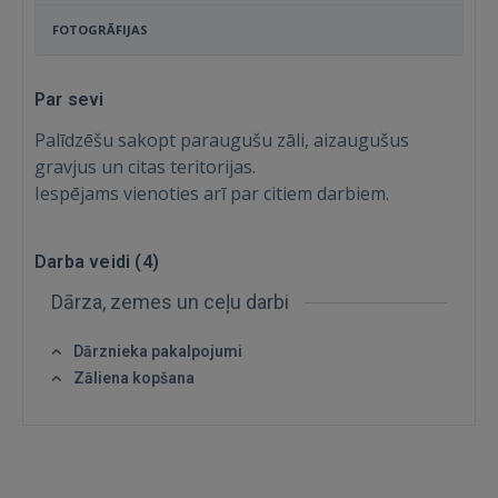
FOTOGRĀFIJAS
Par sevi
Palīdzēšu sakopt paraugušu zāli, aizaugušus
gravjus un citas teritorijas.
Iespējams vienoties arī par citiem darbiem.
Darba veidi (
4
)
Ienākt
Dārza, zemes un ceļu darbi
Dārznieka pakalpojumi
Zāliena kopšana
IENĀKT