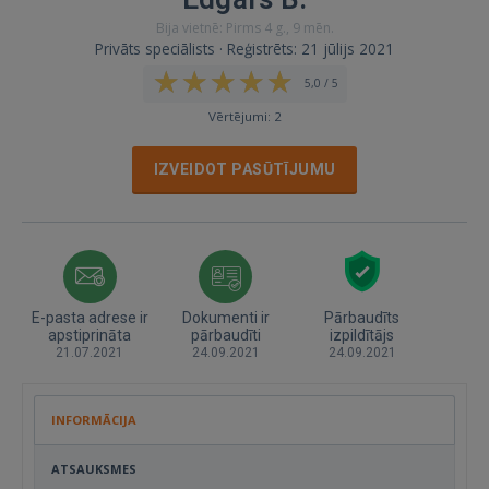
Bija vietnē: Pirms 4 g., 9 mēn.
Privāts speciālists · Reģistrēts: 21 jūlijs 2021
5,0 / 5
Vērtējumi: 2
IZVEIDOT PASŪTĪJUMU
E-pasta adrese ir
Dokumenti ir
Pārbaudīts
apstiprināta
pārbaudīti
izpildītājs
21.07.2021
24.09.2021
24.09.2021
INFORMĀCIJA
ATSAUKSMES