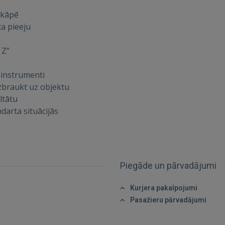
akāpē
IENĀKT
a pieeju
Aizmirsāt paroli?
Atcerēties?
 Z”
 instrumenti
FACEBOOK
izbraukt uz objektu
ltātu
GOOGLE
darta situācijās
 Sign in with Apple
Vēl neesat reģistrējies?
Piegāde un pārvadājumi
REĢISTRĀCIJA
Kurjera pakalpojumi
Pasažieru pārvadājumi