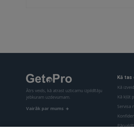
Kā tas
Kā izvei
Ātrs veids, kā atrast uzticamu izpildītāju
Kā kļūt p
jebkuram uzdevumam.
Servisa 
Vairāk par mums
Konfidenc
Pārvaldī