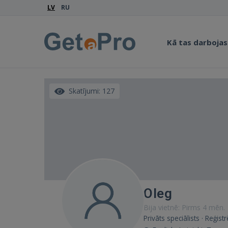
LV
RU
Kā tas darbojas
Skatījumi: 127
Oleg
Bija vietnē: Pirms 4 mēn.
Privāts speciālists · Reģist