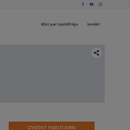
Kļūt par izpildītāju
Ienākt
IZVEIDOT PASŪTĪJUMU