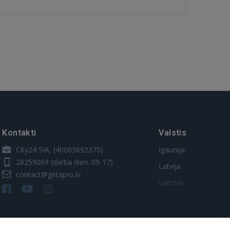
Kontakti
Valstis
City24 SIA, (40003692375)
Igaunija
28259069
(darba dien. 09-17)
Latvija
contact@getapro.lv
Lietuva