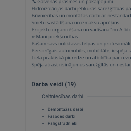
🔧 Galvenās prasmes un pakalpojumi
Hidroizolācijas darbi jebkuras sarežģītības p
Būvniecības un montāžas darbi ar nestandart
Smetu sastādīšana un izmaksu aprēķins
Projektu organizēšana un vadīšana “no A līdz
⭐ Mani priekšrocības
Pašam savs noliktavas telpas un profesionāli
Personīgais automobilis, mobilitāte, iespēja 
Liela praktiskā pieredze un atbildība par rezu
Spēja atrast risinājumus sarežģītās un nestan
Darba veidi (
19
)
Celtniecības darbi
Demontāžas darbi
Fasādes darbi
Palīgstrādnieki