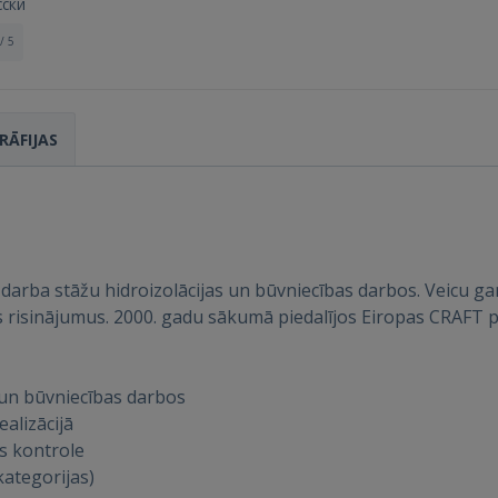
сски
/ 5
RĀFIJAS
du darba stāžu hidroizolācijas un būvniecības darbos. Veicu
 risinājumus. 2000. gadu sākumā piedalījos Eiropas CRAFT pro
Ienākt
 un būvniecības darbos
alizācijā
es kontrole
kategorijas)