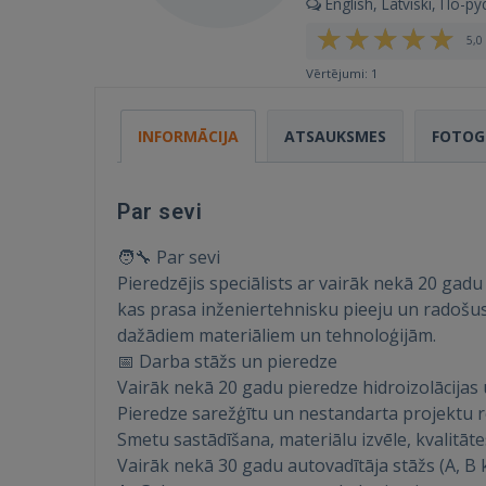
English, Latviski, По-ру
5,0 
Vērtējumi: 1
INFORMĀCIJA
ATSAUKSMES
FOTOG
Par sevi
🧑‍🔧 Par sevi
Pieredzējis speciālists ar vairāk nekā 20 ga
kas prasa inženiertehnisku pieeju un radošus
dažādiem materiāliem un tehnoloģijām.
📅 Darba stāžs un pieredze
Vairāk nekā 20 gadu pieredze hidroizolācijas
Pieredze sarežģītu un nestandarta projektu re
Smetu sastādīšana, materiālu izvēle, kvalitāt
Vairāk nekā 30 gadu autovadītāja stāžs (A, B 