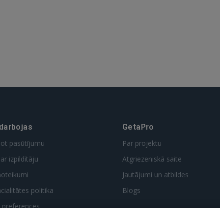
 darbojas
GetaPro
dot pasūtījumu
Par projektu
ar izpildītāju
Atgriezeniskā saite
noteikumi
Jautājumi un atbildes
ialitātes politika
Blogs
t preferences