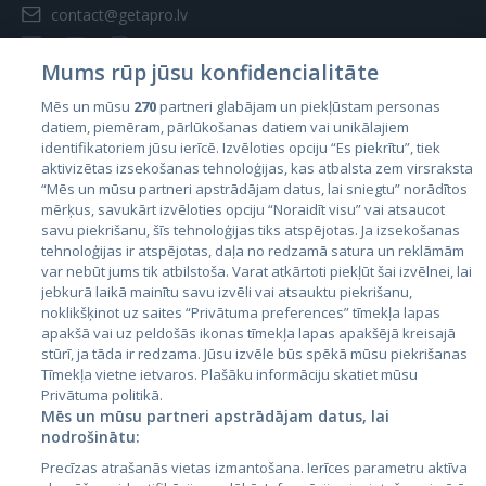
contact@getapro.lv
Mums rūp jūsu konfidencialitāte
Mēs un mūsu
270
partneri glabājam un piekļūstam personas
datiem, piemēram, pārlūkošanas datiem vai unikālajiem
Valstis
identifikatoriem jūsu ierīcē. Izvēloties opciju “Es piekrītu”, tiek
aktivizētas izsekošanas tehnoloģijas, kas atbalsta zem virsraksta
Igaunija
“Mēs un mūsu partneri apstrādājam datus, lai sniegtu” norādītos
Latvija
mērķus, savukārt izvēloties opciju “Noraidīt visu” vai atsaucot
savu piekrišanu, šīs tehnoloģijas tiks atspējotas. Ja izsekošanas
Lietuva
tehnoloģijas ir atspējotas, daļa no redzamā satura un reklāmām
var nebūt jums tik atbilstoša. Varat atkārtoti piekļūt šai izvēlnei, lai
jebkurā laikā mainītu savu izvēli vai atsauktu piekrišanu,
noklikšķinot uz saites “Privātuma preferences” tīmekļa lapas
apakšā vai uz peldošās ikonas tīmekļa lapas apakšējā kreisajā
stūrī, ja tāda ir redzama. Jūsu izvēle būs spēkā mūsu piekrišanas
Tīmekļa vietne ietvaros. Plašāku informāciju skatiet mūsu
Privātuma politikā.
Mēs un mūsu partneri apstrādājam datus, lai
nodrošinātu:
City24.lv
CVbankas.lt
Precīzas atrašanās vietas izmantošana. Ierīces parametru aktīva
City24.ee
Kainos.lt