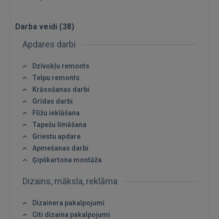
Darba veidi (
38
)
Apdares darbi
Dzīvokļu remonts
Telpu remonts
Krāsošanas darbi
Grīdas darbi
Flīžu ieklāšana
Tapešu līmēšana
Griestu apdare
Apmešanas darbi
Ienākt
Ģipškartona montāža
Dizains, māksla, reklāma
Dizainera pakalpojumi
Citi dizaina pakalpojumi