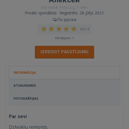
Bija vietnē: Pirms 2 g., 1 mēn.
Privāts speciālists · Reģistrēts: 28 jūlijs 2021
По-русски
5,0 / 5
Vērtējumi: 1
IZVEIDOT PASŪTĪJUMU
INFORMĀCIJA
ATSAUKSMES
FOTOGRĀFIJAS
Par sevi
Dzīvokļu remonts.