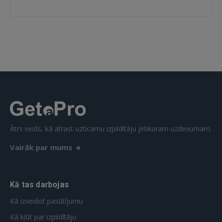
IENĀKT
Aizmirsāt paroli?
Atcerēties?
FACEBOOK
GOOGLE
 Sign in with Apple
Ātrs veids, kā atrast uzticamu izpildītāju jebkuram uzdevumam.
Vairāk par mums
Vēl neesat reģistrējies?
REĢISTRĀCIJA
Kā tas darbojas
Kā izveidot pasūtījumu
Kā kļūt par izpildītāju