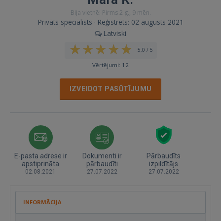
Bija vietnē: Pirms 2 g., 9 mēn.
Privāts speciālists · Reģistrēts: 02 augusts 2021
Latviski
5,0 / 5
Vērtējumi: 12
IZVEIDOT PASŪTĪJUMU
E-pasta adrese ir
Dokumenti ir
Pārbaudīts
apstiprināta
pārbaudīti
izpildītājs
02.08.2021
27.07.2022
27.07.2022
INFORMĀCIJA