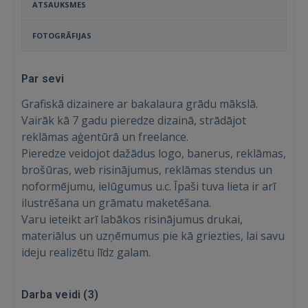
ATSAUKSMES
FOTOGRĀFIJAS
Par sevi
Grafiskā dizainere ar bakalaura grādu mākslā.
Vairāk kā 7 gadu pieredze dizainā, strādājot
reklāmas aģentūrā un freelance.
Pieredze veidojot dažādus logo, banerus, reklāmas,
brošūras, web risinājumus, reklāmas stendus un
noformējumu, ielūgumus u.c. Īpaši tuva lieta ir arī
ilustrēšana un grāmatu maketēšana.
Varu ieteikt arī labākos risinājumus drukai,
materiālus un uzņēmumus pie kā griezties, lai savu
ideju realizētu līdz galam.
Ienākt
Darba veidi (
3
)