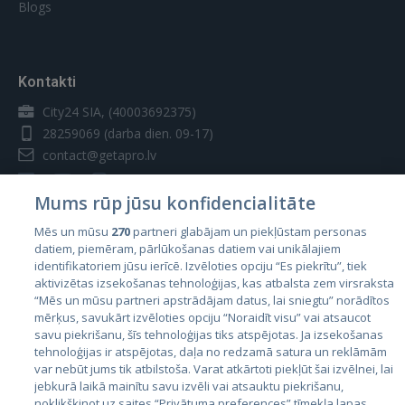
Blogs
Kontakti
City24 SIA, (40003692375)
28259069
(darba dien. 09-17)
contact@getapro.lv
Mums rūp jūsu konfidencialitāte
Mēs un mūsu
270
partneri glabājam un piekļūstam personas
datiem, piemēram, pārlūkošanas datiem vai unikālajiem
Valstis
identifikatoriem jūsu ierīcē. Izvēloties opciju “Es piekrītu”, tiek
aktivizētas izsekošanas tehnoloģijas, kas atbalsta zem virsraksta
Igaunija
“Mēs un mūsu partneri apstrādājam datus, lai sniegtu” norādītos
Latvija
mērķus, savukārt izvēloties opciju “Noraidīt visu” vai atsaucot
savu piekrišanu, šīs tehnoloģijas tiks atspējotas. Ja izsekošanas
Lietuva
tehnoloģijas ir atspējotas, daļa no redzamā satura un reklāmām
var nebūt jums tik atbilstoša. Varat atkārtoti piekļūt šai izvēlnei, lai
jebkurā laikā mainītu savu izvēli vai atsauktu piekrišanu,
noklikšķinot uz saites “Privātuma preferences” tīmekļa lapas