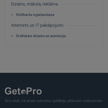
Dizains, māksla, reklāma
Vizītkaršu izgatavošana
Internets un IT pakalpojumi
IENĀKT
Grafiskais dizains un animācija
Aizmirsāt paroli?
Atcerēties?
FACEBOOK
GOOGLE
 Sign in with Apple
Vēl neesat reģistrējies?
Ātrs veids, kā atrast uzticamu izpildītāju jebkuram uzdevumam.
REĢISTRĀCIJA