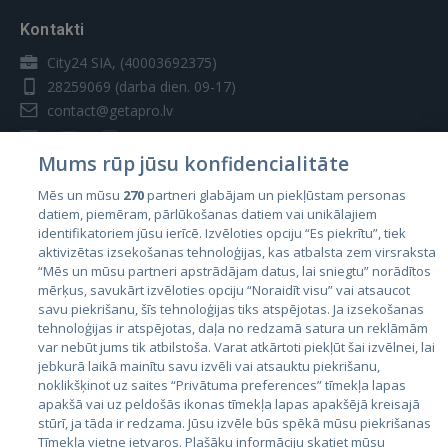
Kontakti
City24 SIA, (40003692375)
28259069
(darba dien. 09-17)
contact@getapro.lv
Mums rūp jūsu konfidencialitāte
Mēs un mūsu
270
partneri glabājam un piekļūstam personas
datiem, piemēram, pārlūkošanas datiem vai unikālajiem
Valstis
identifikatoriem jūsu ierīcē. Izvēloties opciju “Es piekrītu”, tiek
aktivizētas izsekošanas tehnoloģijas, kas atbalsta zem virsraksta
Igaunija
“Mēs un mūsu partneri apstrādājam datus, lai sniegtu” norādītos
Latvija
mērķus, savukārt izvēloties opciju “Noraidīt visu” vai atsaucot
savu piekrišanu, šīs tehnoloģijas tiks atspējotas. Ja izsekošanas
Lietuva
tehnoloģijas ir atspējotas, daļa no redzamā satura un reklāmām
var nebūt jums tik atbilstoša. Varat atkārtoti piekļūt šai izvēlnei, lai
jebkurā laikā mainītu savu izvēli vai atsauktu piekrišanu,
noklikšķinot uz saites “Privātuma preferences” tīmekļa lapas
apakšā vai uz peldošās ikonas tīmekļa lapas apakšējā kreisajā
stūrī, ja tāda ir redzama. Jūsu izvēle būs spēkā mūsu piekrišanas
Tīmekļa vietne ietvaros. Plašāku informāciju skatiet mūsu