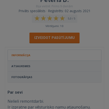
Bija vietnē: Pirms 9 dienām
Privāts speciālists · Reģistrēts: 02 augusts 2021
5,0 / 5
Vērtējumi: 10
IZVEIDOT PASŪTĪJUMU
INFORMĀCIJA
ATSAUKSMES
FOTOGRĀFIJAS
Par sevi
Nelieli remontdarbi.
Ir izpratne par vēsturisko namu atjaunošanu.