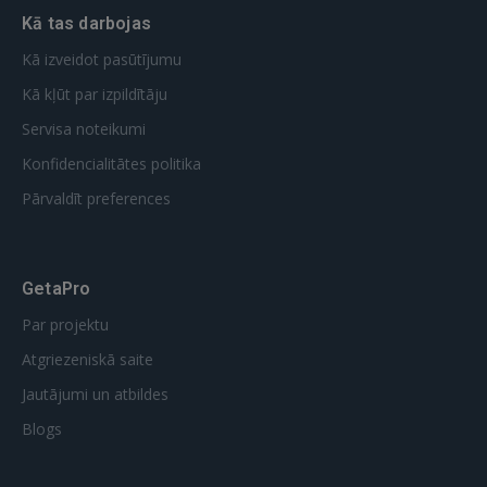
Kā tas darbojas
GOOGLE
Kā izveidot pasūtījumu
 Sign in with Apple
Kā kļūt par izpildītāju
Servisa noteikumi
Vēl neesat reģistrējies?
Konfidencialitātes politika
REĢISTRĀCIJA
Pārvaldīt preferences
GetaPro
Par projektu
Atgriezeniskā saite
Jautājumi un atbildes
Blogs