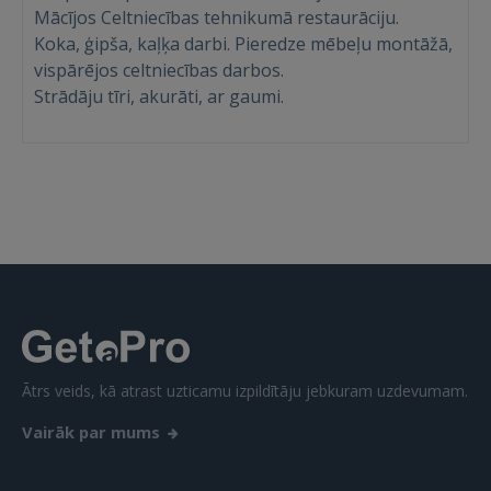
Mācījos Celtniecības tehnikumā restaurāciju.
Koka, ģipša, kaļķa darbi. Pieredze mēbeļu montāžā,
vispārējos celtniecības darbos.
Strādāju tīri, akurāti, ar gaumi.
Ienākt
IENĀKT
Aizmirsāt paroli?
Atcerēties?
Ātrs veids, kā atrast uzticamu izpildītāju jebkuram uzdevumam.
Vairāk par mums
FACEBOOK