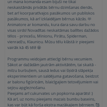
un mana komanda esam bijuši ne tikai
neskaistāmās privātās bērnu dzimšanas dienās,
bet arī koorparatīvajos pasākumos un publiskos
pasākumos, kā arī izklaidējam bērnus kāzās. 🫶
Animatore ar komandu, kura dara savu darbu no
visas sirds! Novadītas neskaitāmas ballītes dažādos
tēlos - princešu, Minionu, Pirātu, Spiderman,
vienradžu, Klauniņu. Mūsu tēlu klāstā ir pieejami
vairāk kā 45 tēli! 🤩
Programmu veidojam attiecīgi bērnu vecumiem.
Sākot ar dažādām jautrām aktivitātēm, tai skaitā -
Ienākt
milzu burbuļiem, sausā ledus vai šķidrā slāpekļa
eksperimentiem un saldējuma gatavošana, beidzot
ar balonu figūriņām, īslaicīgajiem tetovējumiem vai
sejiņu apgleznošanu.
Pieejams arī cukurvates un popkorna aparāts! :)
Kā arī, uz nomu pieejams mazais bumbu baseins,
kas var būt kā forša ekstra mazākajiem bērniem. 🥰
IENĀKT