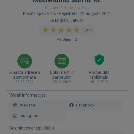
Bija vietnē: Pirms 1 d. 5 st.
Privāts speciālists · Reģistrēts: 22 augusts 2021
English, Latviski
5,0 / 5
Vērtējumi: 3
E-pasta adrese ir
Dokumenti ir
Pārbaudīts
apstiprināta
pārbaudīti
izpildītājs
22.08.2021
28.12.2022
28.12.2022
Vairāk informācijas:
Website
Facebook
Instagram
Sazinieties ar izpildītāju: