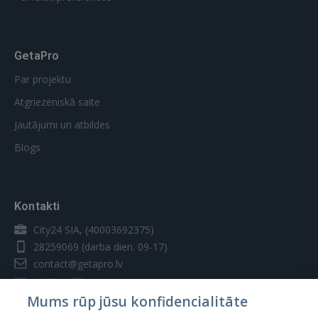
GetaPro
Par projektu
Atgriezeniskā saite
Jautājumi un atbildes
Blogs
Kontakti
City24 SIA, (40003692375)
28259069
(darba dien. 09-17)
contact@getapro.lv
Mums rūp jūsu konfidencialitāte