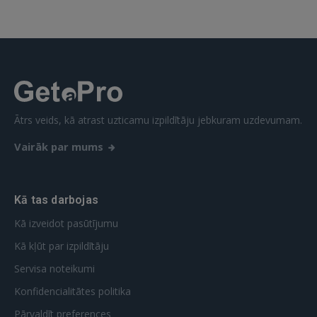
Ātrs veids, kā atrast uzticamu izpildītāju jebkuram uzdevumam.
Vairāk par mums
Kā tas darbojas
Kā izveidot pasūtījumu
Kā kļūt par izpildītāju
Servisa noteikumi
Konfidencialitātes politika
Pārvaldīt preferences