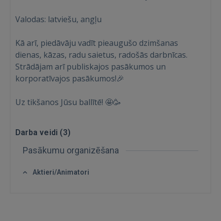
Valodas: latviešu, angļu
Aizmirsāt paroli?
Atcerēties?
Kā arī, piedāvāju vadīt pieaugušo dzimšanas
FACEBOOK
dienas, kāzas, radu saietus, radošās darbnīcas.
Strādājam arī publiskajos pasākumos un
GOOGLE
korporatīvajos pasākumos!🎉
Uz tikšanos Jūsu ballītē! 🤩🥳
 Sign in with Apple
Vēl neesat reģistrējies?
Darba veidi (
3
)
Pasākumu organizēšana
REĢISTRĀCIJA
Aktieri/Animatori