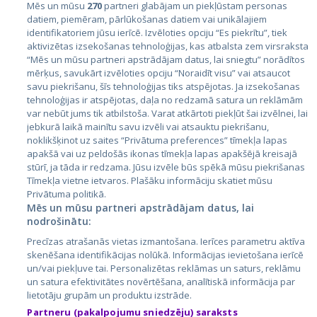
Mēs un mūsu
270
partneri glabājam un piekļūstam personas
datiem, piemēram, pārlūkošanas datiem vai unikālajiem
Valstis
identifikatoriem jūsu ierīcē. Izvēloties opciju “Es piekrītu”, tiek
aktivizētas izsekošanas tehnoloģijas, kas atbalsta zem virsraksta
Igaunija
“Mēs un mūsu partneri apstrādājam datus, lai sniegtu” norādītos
Latvija
mērķus, savukārt izvēloties opciju “Noraidīt visu” vai atsaucot
savu piekrišanu, šīs tehnoloģijas tiks atspējotas. Ja izsekošanas
Lietuva
tehnoloģijas ir atspējotas, daļa no redzamā satura un reklāmām
var nebūt jums tik atbilstoša. Varat atkārtoti piekļūt šai izvēlnei, lai
jebkurā laikā mainītu savu izvēli vai atsauktu piekrišanu,
noklikšķinot uz saites “Privātuma preferences” tīmekļa lapas
apakšā vai uz peldošās ikonas tīmekļa lapas apakšējā kreisajā
stūrī, ja tāda ir redzama. Jūsu izvēle būs spēkā mūsu piekrišanas
Tīmekļa vietne ietvaros. Plašāku informāciju skatiet mūsu
Privātuma politikā.
Mēs un mūsu partneri apstrādājam datus, lai
nodrošinātu:
City24.lv
CVbankas.lt
Precīzas atrašanās vietas izmantošana. Ierīces parametru aktīva
City24.ee
Kainos.lt
skenēšana identifikācijas nolūkā. Informācijas ievietošana ierīcē
GetaPro.lv
Paslaugos.lt
un/vai piekļuve tai. Personalizētas reklāmas un saturs, reklāmu
GetaPro.ee
auto24.ee
un satura efektivitātes novērtēšana, analītiskā informācija par
lietotāju grupām un produktu izstrāde.
Skelbiu.lt
KV.ee
Partneru (pakalpojumu sniedzēju) saraksts
Autoplius.lt
Osta.ee