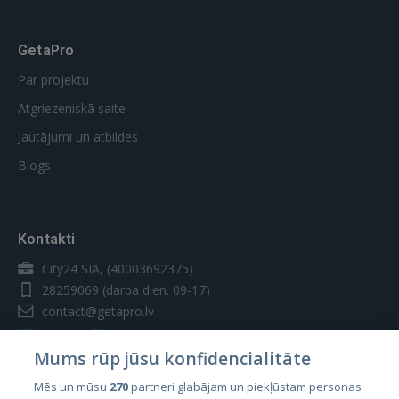
GetaPro
Par projektu
Atgriezeniskā saite
Jautājumi un atbildes
Blogs
Kontakti
City24 SIA, (40003692375)
28259069
(darba dien. 09-17)
contact@getapro.lv
Mums rūp jūsu konfidencialitāte
Mēs un mūsu
270
partneri glabājam un piekļūstam personas