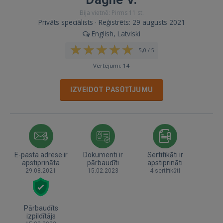
Bija vietnē: Pirms 11 st.
Privāts speciālists · Reģistrēts: 29 augusts 2021
English, Latviski
5,0 / 5
Vērtējumi: 14
IZVEIDOT PASŪTĪJUMU
E-pasta adrese ir
Dokumenti ir
Sertifikāti ir
apstiprināta
pārbaudīti
apstiprināti
29.08.2021
15.02.2023
4 sertifikāti
Pārbaudīts
izpildītājs