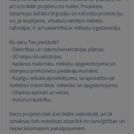
arī izstrādāt projektu no nulles. Projektos
izmantoju dažādu tirgotāju un ražotāju produkciju,
un, ja iespējams, atbalstu vietējos mēbeļu
ražotājus. Ir arī sadarbība ar mēbeļu izgatavotāju.
Ko varu Tev piedāvāt?
- Elektrības un ūdens/kanalizācijas plānus;
- 3D telpu vizualizācijas;
- Apdares materiālu, mēbeļu, apgaismojuma un
interjera priekšmetu piedāvājumu/tāmi;
- Kopīgu veikala apmeklējumu, lai apskatītu vai
Ienākt
izvēlētos materiālus, mēbeles un apgaismojumu;
- Objekta apskati uz vietas;
- Autoruzraudzību.
Katrs projekts tiek izstrādāts individuāli, un tā
izmaksas tiek noteiktas atkarībā no sarežģītības un
nepieciešamajiem pakalpojumiem.
IENĀKT