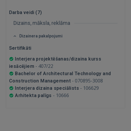
Aizmirsāt paroli?
Atcerēties?
Darba veidi (
7
)
Dizains, māksla, reklāma
FACEBOOK
Dizainera pakalpojumi
GOOGLE
Sertifikāti
Interjera projektēšanas/dizaina kurss
 Sign in with Apple
-
407/22
iesācējiem
Bachelor of Architectural Technology and
Vēl neesat reģistrējies?
-
070895-3008
Construction Management
REĢISTRĀCIJA
-
106629
Interjera dizaina speciālists
-
10666
Arhitekta palīgs