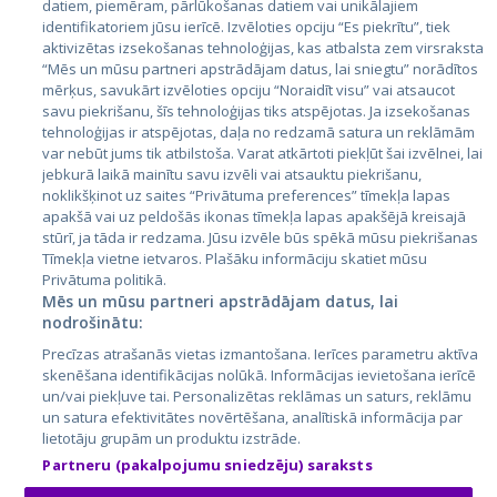
datiem, piemēram, pārlūkošanas datiem vai unikālajiem
Valstis
identifikatoriem jūsu ierīcē. Izvēloties opciju “Es piekrītu”, tiek
aktivizētas izsekošanas tehnoloģijas, kas atbalsta zem virsraksta
Igaunija
“Mēs un mūsu partneri apstrādājam datus, lai sniegtu” norādītos
Latvija
mērķus, savukārt izvēloties opciju “Noraidīt visu” vai atsaucot
savu piekrišanu, šīs tehnoloģijas tiks atspējotas. Ja izsekošanas
Lietuva
tehnoloģijas ir atspējotas, daļa no redzamā satura un reklāmām
var nebūt jums tik atbilstoša. Varat atkārtoti piekļūt šai izvēlnei, lai
jebkurā laikā mainītu savu izvēli vai atsauktu piekrišanu,
noklikšķinot uz saites “Privātuma preferences” tīmekļa lapas
apakšā vai uz peldošās ikonas tīmekļa lapas apakšējā kreisajā
stūrī, ja tāda ir redzama. Jūsu izvēle būs spēkā mūsu piekrišanas
Tīmekļa vietne ietvaros. Plašāku informāciju skatiet mūsu
Privātuma politikā.
Mēs un mūsu partneri apstrādājam datus, lai
nodrošinātu:
City24.lv
CVbankas.lt
Precīzas atrašanās vietas izmantošana. Ierīces parametru aktīva
City24.ee
Kainos.lt
skenēšana identifikācijas nolūkā. Informācijas ievietošana ierīcē
GetaPro.lv
Paslaugos.lt
un/vai piekļuve tai. Personalizētas reklāmas un saturs, reklāmu
GetaPro.ee
auto24.ee
un satura efektivitātes novērtēšana, analītiskā informācija par
lietotāju grupām un produktu izstrāde.
Skelbiu.lt
KV.ee
Partneru (pakalpojumu sniedzēju) saraksts
Autoplius.lt
Osta.ee
Aruodas.lt
KuldneBörs.ee