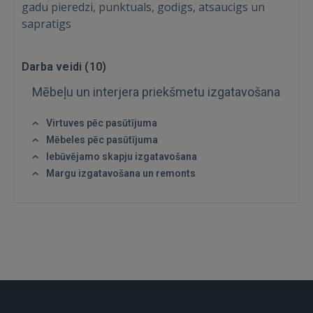
Ienākt
gadu pieredzi, punktuals, godigs, atsaucigs un
sapratigs
Darba veidi (
10
)
Mēbeļu un interjera priekšmetu izgatavošana
IENĀKT
Virtuves pēc pasūtījuma
Mēbeles pēc pasūtījuma
Aizmirsāt paroli?
Atcerēties?
Iebūvējamo skapju izgatavošana
Margu izgatavošana un remonts
FACEBOOK
GOOGLE
 Sign in with Apple
Vēl neesat reģistrējies?