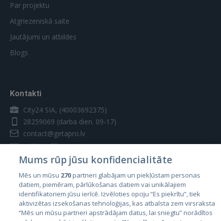
Par projektu
Atgriezeniskā saite
Jautājumi un atbildes
Blogs
Kontakti
City24 SIA, (40003692375)
28259069
(darba dien. 09-17)
contact@getapro.lv
Mums rūp jūsu konfidencialitāte
Mēs un mūsu
270
partneri glabājam un piekļūstam personas
datiem, piemēram, pārlūkošanas datiem vai unikālajiem
Valstis
identifikatoriem jūsu ierīcē. Izvēloties opciju “Es piekrītu”, tiek
aktivizētas izsekošanas tehnoloģijas, kas atbalsta zem virsraksta
Igaunija
“Mēs un mūsu partneri apstrādājam datus, lai sniegtu” norādītos