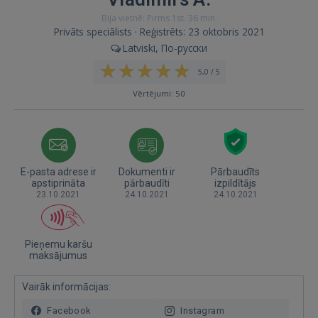
Bija vietnē: Pirms 1st. 36 min.
Privāts speciālists · Reģistrēts: 23 oktobris 2021
Latviski, По-русски
5,0 / 5
Vērtējumi: 50
E-pasta adrese ir
Dokumenti ir
Pārbaudīts
apstiprināta
pārbaudīti
izpildītājs
23.10.2021
24.10.2021
24.10.2021
Pieņemu karšu
maksājumus
Vairāk informācijas:
Facebook
Instagram