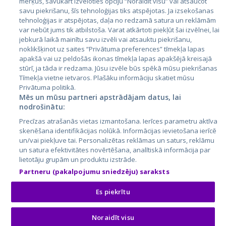
Latvija
mērķus, savukārt izvēloties opciju “Noraidīt visu” vai atsaucot
savu piekrišanu, šīs tehnoloģijas tiks atspējotas. Ja izsekošanas
Lietuva
tehnoloģijas ir atspējotas, daļa no redzamā satura un reklāmām
var nebūt jums tik atbilstoša. Varat atkārtoti piekļūt šai izvēlnei, lai
jebkurā laikā mainītu savu izvēli vai atsauktu piekrišanu,
noklikšķinot uz saites “Privātuma preferences” tīmekļa lapas
apakšā vai uz peldošās ikonas tīmekļa lapas apakšējā kreisajā
stūrī, ja tāda ir redzama. Jūsu izvēle būs spēkā mūsu piekrišanas
Tīmekļa vietne ietvaros. Plašāku informāciju skatiet mūsu
Privātuma politikā.
Mēs un mūsu partneri apstrādājam datus, lai
nodrošinātu:
City24.lv
CVbankas.lt
Precīzas atrašanās vietas izmantošana. Ierīces parametru aktīva
City24.ee
Kainos.lt
skenēšana identifikācijas nolūkā. Informācijas ievietošana ierīcē
GetaPro.lv
Paslaugos.lt
un/vai piekļuve tai. Personalizētas reklāmas un saturs, reklāmu
GetaPro.ee
auto24.ee
un satura efektivitātes novērtēšana, analītiskā informācija par
lietotāju grupām un produktu izstrāde.
Skelbiu.lt
KV.ee
Partneru (pakalpojumu sniedzēju) saraksts
Autoplius.lt
Osta.ee
Aruodas.lt
KuldneBörs.ee
Es piekrītu
Noraidīt visu