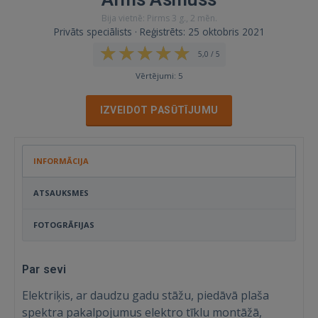
Bija vietnē: Pirms 3 g., 2 mēn.
Privāts speciālists · Reģistrēts: 25 oktobris 2021
5,0 / 5
Vērtējumi: 5
IZVEIDOT PASŪTĪJUMU
INFORMĀCIJA
ATSAUKSMES
FOTOGRĀFIJAS
Par sevi
Elektriķis, ar daudzu gadu stāžu, piedāvā plaša
spektra pakalpojumus elektro tīklu montāžā,