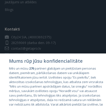
Jautājumi un atbildes
Blogs
Kontakti
City24 SIA, (40003692375)
28259069
(darba dien. 09-17)
contact@getapro.lv
Mums rūp jūsu konfidencialitāte
Mēs un mūsu
270
partneri glabājam un piekļūstam personas
datiem, piemēram, pārlūkošanas datiem vai unikālajiem
Valstis
identifikatoriem jūsu ierīcē. Izvēloties opciju “Es piekrītu”, tiek
aktivizētas izsekošanas tehnoloģijas, kas atbalsta zem virsraksta
Igaunija
“Mēs un mūsu partneri apstrādājam datus, lai sniegtu” norādītos
Latvija
mērķus, savukārt izvēloties opciju “Noraidīt visu” vai atsaucot
savu piekrišanu, šīs tehnoloģijas tiks atspējotas. Ja izsekošanas
Lietuva
tehnoloģijas ir atspējotas, daļa no redzamā satura un reklāmām
var nebūt jums tik atbilstoša. Varat atkārtoti piekļūt šai izvēlnei, lai