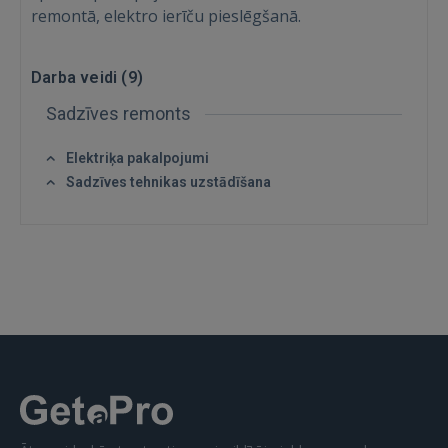
remontā, elektro ierīču pieslēgšanā.
Darba veidi (
9
)
Sadzīves remonts
Elektriķa pakalpojumi
Sadzīves tehnikas uzstādīšana
Ienākt
IENĀKT
Aizmirsāt paroli?
Atcerēties?