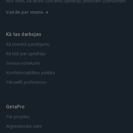
Ātrs veids, kā atrast uzticamu izpildītāju jebkuram uzdevumam.
FACEBOOK
Vairāk par mums
GOOGLE
Kā tas darbojas
 Sign in with Apple
Kā izveidot pasūtījumu
Vēl neesat reģistrējies?
Kā kļūt par izpildītāju
Servisa noteikumi
REĢISTRĀCIJA
Konfidencialitātes politika
Pārvaldīt preferences
GetaPro
Par projektu
Atgriezeniskā saite