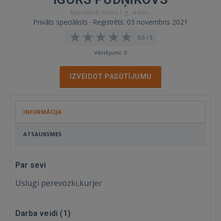
Bija vietnē: Pirms 1 g., 4 mēn.
Privāts speciālists · Reģistrēts: 03 novembris 2021
0,0 / 5
Vērtējumi: 0
IZVEIDOT PASŪTĪJUMU
INFORMĀCIJA
ATSAUKSMES
Par sevi
Uslugi perevozki,kurjer
Darba veidi (
1
)