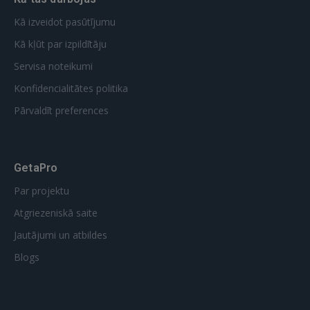
GOOGLE
Kā izveidot pasūtījumu
Kā kļūt par izpildītāju
 Sign in with Apple
Servisa noteikumi
Vēl neesat reģistrējies?
Konfidencialitātes politika
Pārvaldīt preferences
REĢISTRĀCIJA
GetaPro
Par projektu
Atgriezeniskā saite
Jautājumi un atbildes
Blogs