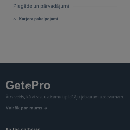
Piegāde un pārvadājumi
Kurjera pakalpojumi
Ienākt
IENĀKT
Ātrs veids, kā atrast uzticamu izpildītāju jebkuram uzdevumam.
Aizmirsāt paroli?
Atcerēties?
Vairāk par mums
FACEBOOK
Kā tas darbojas