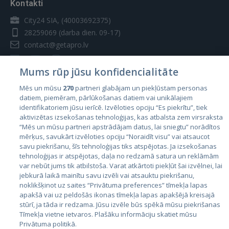
Kontakti
City24 SIA, (40003692375)
28259069
(darba dien. 09-17)
contact@getapro.lv
Mums rūp jūsu konfidencialitāte
Mēs un mūsu
270
partneri glabājam un piekļūstam personas
datiem, piemēram, pārlūkošanas datiem vai unikālajiem
Valstis
identifikatoriem jūsu ierīcē. Izvēloties opciju “Es piekrītu”, tiek
aktivizētas izsekošanas tehnoloģijas, kas atbalsta zem virsraksta
Igaunija
“Mēs un mūsu partneri apstrādājam datus, lai sniegtu” norādītos
Latvija
mērķus, savukārt izvēloties opciju “Noraidīt visu” vai atsaucot
savu piekrišanu, šīs tehnoloģijas tiks atspējotas. Ja izsekošanas
Lietuva
tehnoloģijas ir atspējotas, daļa no redzamā satura un reklāmām
var nebūt jums tik atbilstoša. Varat atkārtoti piekļūt šai izvēlnei, lai
jebkurā laikā mainītu savu izvēli vai atsauktu piekrišanu,
noklikšķinot uz saites “Privātuma preferences” tīmekļa lapas
apakšā vai uz peldošās ikonas tīmekļa lapas apakšējā kreisajā
stūrī, ja tāda ir redzama. Jūsu izvēle būs spēkā mūsu piekrišanas
Tīmekļa vietne ietvaros. Plašāku informāciju skatiet mūsu
Privātuma politikā.