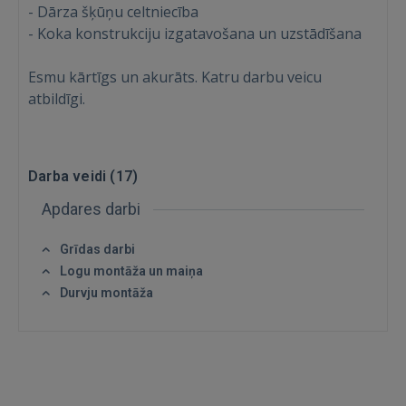
- Dārza šķūņu celtniecība
- Koka konstrukciju izgatavošana un uzstādīšana
Ienākt
Esmu kārtīgs un akurāts. Katru darbu veicu
atbildīgi.
Darba veidi (
17
)
IENĀKT
Apdares darbi
Aizmirsāt paroli?
Atcerēties?
Grīdas darbi
Logu montāža un maiņa
FACEBOOK
Durvju montāža
GOOGLE
 Sign in with Apple