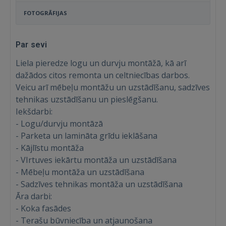
FOTOGRĀFIJAS
Par sevi
Liela pieredze logu un durvju montāžā, kā arī
dažādos citos remonta un celtniecības darbos.
Veicu arī mēbeļu montāžu un uzstādīšanu, sadzīves
tehnikas uzstādīšanu un pieslēgšanu.
Iekšdarbi:
- Logu/durvju montāzā
- Parketa un lamināta grīdu ieklāšana
- Kājlīstu montāža
- VIrtuves iekārtu montāža un uzstādīšana
- Mēbeļu montāža un uzstādīšana
- Sadzīves tehnikas montāža un uzstādīšana
Āra darbi:
- Koka fasādes
- Terašu būvniecība un atjaunošana