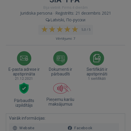
Bija vietnē: Pirms 4 dienām
Juridiska persona · Reģistrēts: 21 decembris 2021
Latviski, По-русски
5,0 / 5
Vērtējumi: 7
E-pasta adrese ir
Dokumenti ir
Sertifikāti ir
apstiprināta
pārbaudīti
apstiprināti
21.12.2021
1 sertifikāti
Pieņemu karšu
Pārbaudīts
maksājumus
izpildītājs
Vairāk informācijas:
Website
Facebook