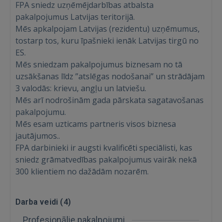
FPA sniedz uzņēmējdarbības atbalsta
pakalpojumus Latvijas teritorijā.
Mēs apkalpojam Latvijas (rezidentu) uzņēmumus,
tostarp tos, kuru īpašnieki ienāk Latvijas tirgū no
ES.
Mēs sniedzam pakalpojumus biznesam no tā
uzsākšanas līdz ”atslēgas nodošanai” un strādājam
Ienākt
3 valodās: krievu, angļu un latviešu.
Mēs arī nodrošinām gada pārskata sagatavošanas
pakalpojumu.
Mēs esam uzticams partneris visos biznesa
jautājumos..
FPA darbinieki ir augsti kvalificēti speciālisti, kas
sniedz grāmatvedības pakalpojumus vairāk nekā
IENĀKT
300 klientiem no dažādām nozarēm.
Aizmirsāt paroli?
Atcerēties?
Darba veidi (
4
)
FACEBOOK
Profesionālie pakalpojumi