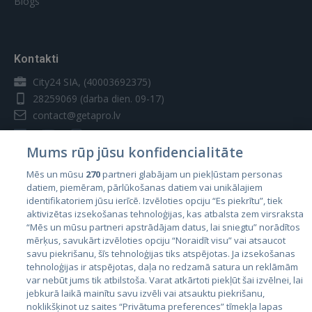
Blogs
Kontakti
City24 SIA, (40003692375)
28259069
(darba dien. 09-17)
contact@getapro.lv
Mums rūp jūsu konfidencialitāte
Mēs un mūsu
270
partneri glabājam un piekļūstam personas
datiem, piemēram, pārlūkošanas datiem vai unikālajiem
Valstis
identifikatoriem jūsu ierīcē. Izvēloties opciju “Es piekrītu”, tiek
aktivizētas izsekošanas tehnoloģijas, kas atbalsta zem virsraksta
Igaunija
“Mēs un mūsu partneri apstrādājam datus, lai sniegtu” norādītos
Latvija
mērķus, savukārt izvēloties opciju “Noraidīt visu” vai atsaucot
savu piekrišanu, šīs tehnoloģijas tiks atspējotas. Ja izsekošanas
Lietuva
tehnoloģijas ir atspējotas, daļa no redzamā satura un reklāmām
var nebūt jums tik atbilstoša. Varat atkārtoti piekļūt šai izvēlnei, lai
jebkurā laikā mainītu savu izvēli vai atsauktu piekrišanu,
noklikšķinot uz saites “Privātuma preferences” tīmekļa lapas