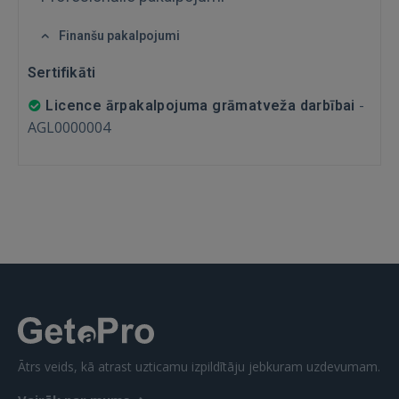
Finanšu pakalpojumi
GOOGLE
Sertifikāti
 Sign in with Apple
-
Licence ārpakalpojuma grāmatveža darbībai
AGL0000004
Vēl neesat reģistrējies?
REĢISTRĀCIJA
Ātrs veids, kā atrast uzticamu izpildītāju jebkuram uzdevumam.