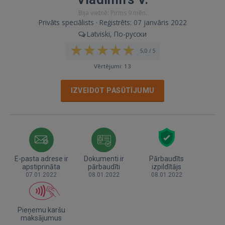
Bija vietnē: Pirms 9 mēn.
Privāts speciālists · Reģistrēts: 07 janvāris 2022
Latviski, По-русски
5,0 / 5
Vērtējumi: 13
IZVEIDOT PASŪTĪJUMU
E-pasta adrese ir
Dokumenti ir
Pārbaudīts
apstiprināta
pārbaudīti
izpildītājs
07.01.2022
08.01.2022
08.01.2022
Pieņemu karšu
maksājumus