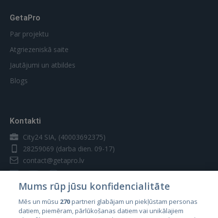
GetaPro
Par projektu
Atgriezeniskā saite
Jautājumi un atbildes
Blogs
Kontakti
City24 SIA, (40003692375)
28259069
(darba dien. 09-17)
contact@getapro.lv
Mums rūp jūsu konfidencialitāte
Mēs un mūsu
270
partneri glabājam un piekļūstam personas
datiem, piemēram, pārlūkošanas datiem vai unikālajiem
Valstis