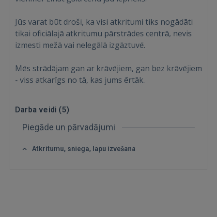
Vēl neesat reģistrējies?
Jūs varat būt droši, ka visi atkritumi tiks nogādāti
REĢISTRĀCIJA
tikai oficiālajā atkritumu pārstrādes centrā, nevis
izmesti mežā vai nelegālā izgāztuvē.
Mēs strādājam gan ar krāvējiem, gan bez krāvējiem
- viss atkarīgs no tā, kas jums ērtāk.
Darba veidi (
5
)
Piegāde un pārvadājumi
Atkritumu, sniega, lapu izvešana