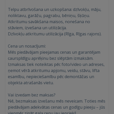
Ienākt
Telpu atbrīvošana un uzkopšana: dzīvokļu, māju,
noliktavu, garāžu, pagrabu, bēniņu, šķūņu.
Atkritumu savākšana maisos, nonešana no
stāviem, izvešana un utilizācija.
Dzīvokļu atkritumu utilizācija (Rīga, Rīgas rajons).
Cena un nosacījumi:
IENĀKT
Mēs piedāvājam pieejamas cenas un garantējam
caurspīdīgu aprēķinu bez slēptām izmaksām.
Aizmirsāt paroli?
Atcerēties?
Izmaksas tiek noteiktas pēc foto/video un adreses,
ņemot vērā atkritumu apjomu, veidu, stāvu, lifta
FACEBOOK
esamību, nepieciešamību pēc demontāžas un
objekta atrašanās vietu.
GOOGLE
Vai izvedam bez maksas?
Nē, bezmaksas izvešanu mēs neveicam. Toties mēs
 Sign in with Apple
piedāvājam adekvātas cenas un godīgu pieeju – jūs
vienmēr zināt gala cenu jau iepriekš.