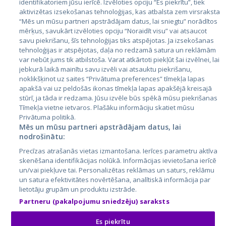
identifikatoriem jūsu ierīcē. Izvēloties opciju “Es piekrītu”, tiek
aktivizētas izsekošanas tehnoloģijas, kas atbalsta zem virsraksta
Igaunija
“Mēs un mūsu partneri apstrādājam datus, lai sniegtu” norādītos
Latvija
mērķus, savukārt izvēloties opciju “Noraidīt visu” vai atsaucot
savu piekrišanu, šīs tehnoloģijas tiks atspējotas. Ja izsekošanas
Lietuva
tehnoloģijas ir atspējotas, daļa no redzamā satura un reklāmām
var nebūt jums tik atbilstoša. Varat atkārtoti piekļūt šai izvēlnei, lai
jebkurā laikā mainītu savu izvēli vai atsauktu piekrišanu,
noklikšķinot uz saites “Privātuma preferences” tīmekļa lapas
apakšā vai uz peldošās ikonas tīmekļa lapas apakšējā kreisajā
stūrī, ja tāda ir redzama. Jūsu izvēle būs spēkā mūsu piekrišanas
Tīmekļa vietne ietvaros. Plašāku informāciju skatiet mūsu
Privātuma politikā.
Mēs un mūsu partneri apstrādājam datus, lai
nodrošinātu:
City24.lv
CVbankas.lt
Precīzas atrašanās vietas izmantošana. Ierīces parametru aktīva
City24.ee
Kainos.lt
skenēšana identifikācijas nolūkā. Informācijas ievietošana ierīcē
GetaPro.lv
Paslaugos.lt
un/vai piekļuve tai. Personalizētas reklāmas un saturs, reklāmu
GetaPro.ee
auto24.ee
un satura efektivitātes novērtēšana, analītiskā informācija par
lietotāju grupām un produktu izstrāde.
Skelbiu.lt
KV.ee
Partneru (pakalpojumu sniedzēju) saraksts
Autoplius.lt
Osta.ee
Aruodas.lt
KuldneBörs.ee
Es piekrītu