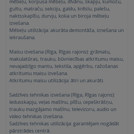
mēbeļu, korpusa mēbeļu, dīvānu, skapju, kumožu,
gultu, matraču, sekciju, galdu, krēslu, palešu,
naktsskapīšu, durvju, koka un biroja mēbeļu
izvešana.
Mēbeļu utilizācija: akurāta demontāža, iznešana un
iekraušana.
Maisu izvešana (Rīga, Rīgas rajons): grāmatu,
makulatūras, trauku, būvniecības atkritumu maisu,
nevajadzīgo mantu, tekstila, apģērbu, ražošanas
atkritumu maisu izvešana.
Atkritumu maisu utilizācija: ātri un akurāti.
Sadzīves tehnikas izvešana (Rīga, Rīgas rajons):
ledusskapju, veļas mašīnu, plīšu, cepeškrāšņu,
trauku mazgājamo mašīnu, televizoru, audio un
video tehnikas izvešana.
Sadzīves tehnikas utilizācija: garantējam nogādāt
pārstrādes centrā.