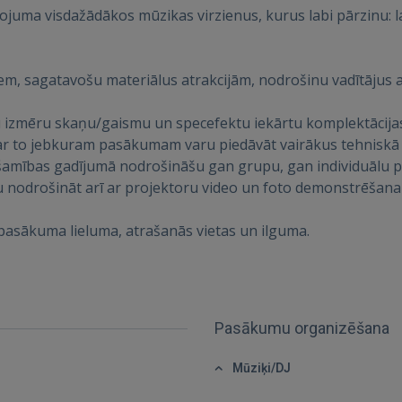
juma visdažādākos mūzikas virzienus, kurus labi pārzinu: l
IENĀKT
iem, sagatavošu materiālus atrakcijām, nodrošinu vadītājus
Aizmirsāt paroli?
Atcerēties?
u izmēru skaņu/gaismu un specefektu iekārtu komplektācijas
ar to jebkuram pasākumam varu piedāvāt vairākus tehniskā r
šamības gadījumā nodrošināšu gan grupu, gan individuālu p
FACEBOOK
drošināt arī ar projektoru video un foto demonstrēšanai, 
GOOGLE
pasākuma lieluma, atrašanās vietas un ilguma.
 Sign in with Apple
Vēl neesat reģistrējies?
Pasākumu organizēšana
REĢISTRĀCIJA
Mūziķi/DJ