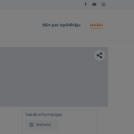
Kļūt par izpildītāju
Ienākt
Vairāk informācijas:
Website