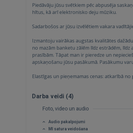
Piedāvāju jūsu svētkiem pēc abpusēja saskaņo
hītus, kā arī elektronisko deju mūziku.
Sadarbošos ar jūsu izvēlētiem vakara vadītāj
Izmantoju vairākas augstas kvalitātes dažād
no mazām banketu zālēm līdz estrādēm, līdz 
prasībām. Tāpat man ir pieredze un nepiecie
apskaņošanu jūsu pasākumā. Pasākumu varu no
Elastīgas un pieņemamas cenas: atkarībā no 
Darba veidi (
4
)
Foto, video un audio
Audio pakalpojumi
MI satura veidošana