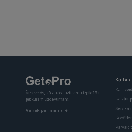
Kā tas
Kā izvei
Ātrs veids, kā atrast uzticamu izpildītāju
Kā kļūt p
jebkuram uzdevumam.
Servisa 
Vairāk par mums
Konfidenc
Pārvaldī