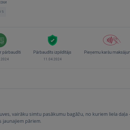
сски
/ 5
r pārbaudīti
Pārbaudīts izpildītājs
Pieņemu karšu maksāju
.2024
11.04.2024
Ienākt
tuves, vairāku simtu pasākumu bagāžu, no kuriem liela daļa 
 jaunajiem pāriem.