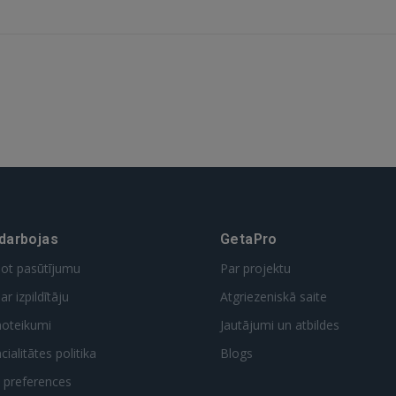
 darbojas
GetaPro
dot pasūtījumu
Par projektu
ar izpildītāju
Atgriezeniskā saite
noteikumi
Jautājumi un atbildes
ialitātes politika
Blogs
t preferences