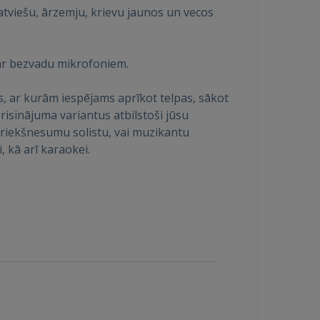
atviešu, ārzemju, krievu jaunos un vecos
 ar bezvadu mikrofoniem.
, ar kurām iespējams aprīkot telpas, sākot
isinājuma variantus atbilstoši jūsu
riekšnesumu solistu, vai muzikantu
kā arī karaokei.