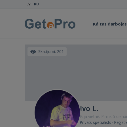
LV
RU
Kā tas darbojas
Skatījumi: 201
Ivo L.
Bija vietnē: Pirms 5 dien
Privāts speciālists · Reģist