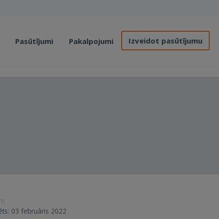
Izveidot pasūtījumu
Pasūtījumi
Pakalpojumi
ām
rēts: 03 februāris 2022