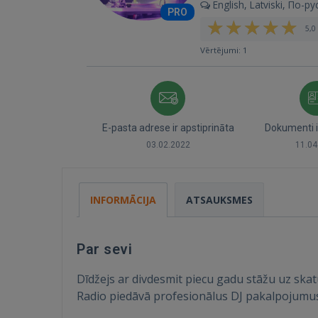
English, Latviski, По-ру
PRO
5,0 
Vērtējumi: 1
E-pasta adrese ir apstiprināta
Dokumenti i
03.02.2022
11.04
INFORMĀCIJA
ATSAUKSMES
Par sevi
Dīdžejs ar divdesmit piecu gadu stāžu uz ska
Radio piedāvā profesionālus DJ pakalpojumus