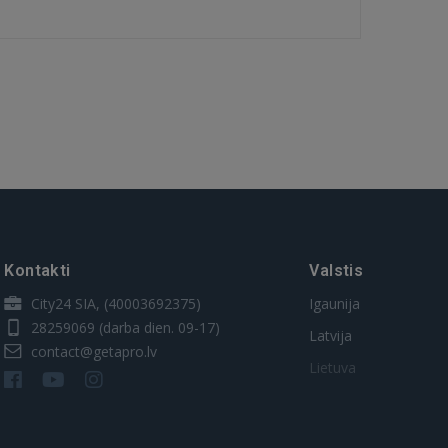
Kontakti
Valstis
City24 SIA, (40003692375)
Igaunija
28259069
(darba dien. 09-17)
Latvija
contact@getapro.lv
Lietuva