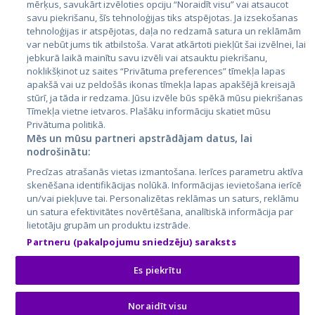
Latvija
mērķus, savukārt izvēloties opciju “Noraidīt visu” vai atsaucot
savu piekrišanu, šīs tehnoloģijas tiks atspējotas. Ja izsekošanas
Lietuva
tehnoloģijas ir atspējotas, daļa no redzamā satura un reklāmām
var nebūt jums tik atbilstoša. Varat atkārtoti piekļūt šai izvēlnei, lai
jebkurā laikā mainītu savu izvēli vai atsauktu piekrišanu,
noklikšķinot uz saites “Privātuma preferences” tīmekļa lapas
apakšā vai uz peldošās ikonas tīmekļa lapas apakšējā kreisajā
stūrī, ja tāda ir redzama. Jūsu izvēle būs spēkā mūsu piekrišanas
Tīmekļa vietne ietvaros. Plašāku informāciju skatiet mūsu
Privātuma politikā.
Mēs un mūsu partneri apstrādājam datus, lai
nodrošinātu:
City24.lv
CVbankas.lt
Precīzas atrašanās vietas izmantošana. Ierīces parametru aktīva
City24.ee
Kainos.lt
skenēšana identifikācijas nolūkā. Informācijas ievietošana ierīcē
GetaPro.lv
Paslaugos.lt
un/vai piekļuve tai. Personalizētas reklāmas un saturs, reklāmu
GetaPro.ee
auto24.ee
un satura efektivitātes novērtēšana, analītiskā informācija par
lietotāju grupām un produktu izstrāde.
Skelbiu.lt
KV.ee
Partneru (pakalpojumu sniedzēju) saraksts
Autoplius.lt
Osta.ee
Aruodas.lt
KuldneBörs.ee
Es piekrītu
Noraidīt visu