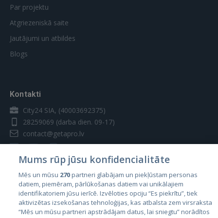
Par projektu
Atgriezeniskā saite
Jautājumi un atbildes
Blogs
Kontakti
City24 SIA, (40003692375)
28259069
(darba dien. 09-17)
contact@getapro.lv
Mums rūp jūsu konfidencialitāte
Mēs un mūsu
270
partneri glabājam un piekļūstam personas
datiem, piemēram, pārlūkošanas datiem vai unikālajiem
Valstis
identifikatoriem jūsu ierīcē. Izvēloties opciju “Es piekrītu”, tiek
aktivizētas izsekošanas tehnoloģijas, kas atbalsta zem virsraksta
Igaunija
“Mēs un mūsu partneri apstrādājam datus, lai sniegtu” norādītos