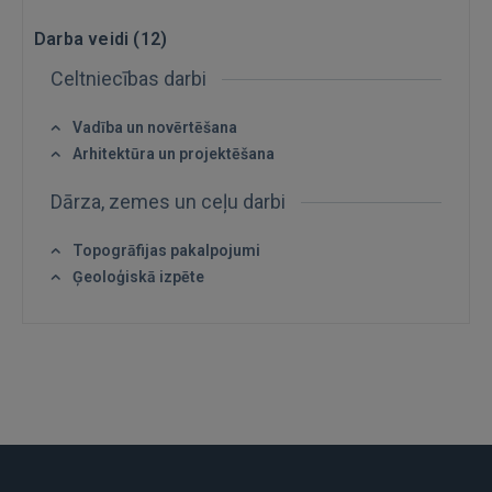
Ienākt
Darba veidi (
12
)
Celtniecības darbi
Vadība un novērtēšana
Arhitektūra un projektēšana
IENĀKT
Dārza, zemes un ceļu darbi
Aizmirsāt paroli?
Atcerēties?
Topogrāfijas pakalpojumi
Ģeoloģiskā izpēte
FACEBOOK
GOOGLE
 Sign in with Apple
Vēl neesat reģistrējies?