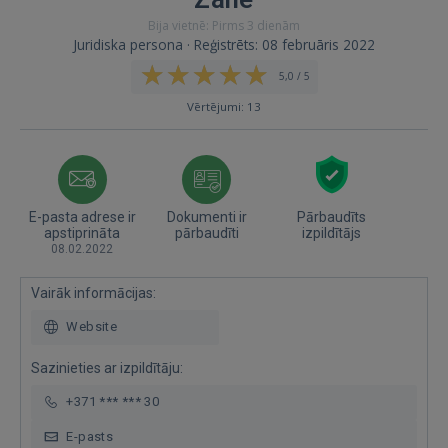
Bija vietnē: Pirms 3 dienām
Juridiska persona · Reģistrēts: 08 februāris 2022
5,0 / 5
Vērtējumi: 13
E-pasta adrese ir
Dokumenti ir
Pārbaudīts
apstiprināta
pārbaudīti
izpildītājs
08.02.2022
Vairāk informācijas:
Website
Sazinieties ar izpildītāju:
+371 *** *** 30
E-pasts