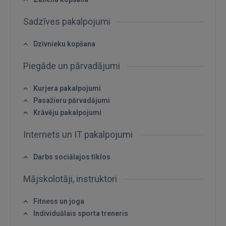
Sadzīves pakalpojumi
Dzīvnieku kopšana
Piegāde un pārvadājumi
Kurjera pakalpojumi
Ienākt
Pasažieru pārvadājumi
Krāvēju pakalpojumi
Internets un IT pakalpojumi
Darbs sociālajos tīklos
IENĀKT
Mājskolotāji, instruktori
Aizmirsāt paroli?
Atcerēties?
Fitness un joga
Individuālais sporta treneris