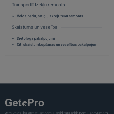
FACEBOOK
Transportlīdzekļu remonts
Velosipēdu, ratiņu, skrejriteņu remonts
GOOGLE
Skaistums un veselība
 Sign in with Apple
Dietologa pakalpojumi
Vēl neesat reģistrējies?
Citi skaistumkopšanas un veselības pakalpojumi
REĢISTRĀCIJA
Ātrs veids, kā atrast uzticamu izpildītāju jebkuram uzdevumam.