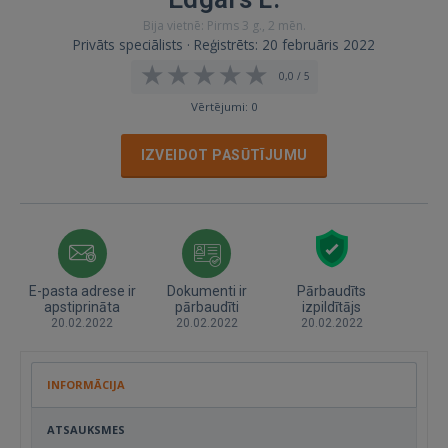
Bija vietnē: Pirms 3 g., 2 mēn.
Privāts speciālists · Reģistrēts: 20 februāris 2022
0,0 / 5
Vērtējumi: 0
IZVEIDOT PASŪTĪJUMU
E-pasta adrese ir
Dokumenti ir
Pārbaudīts
apstiprināta
pārbaudīti
izpildītājs
20.02.2022
20.02.2022
20.02.2022
INFORMĀCIJA
ATSAUKSMES