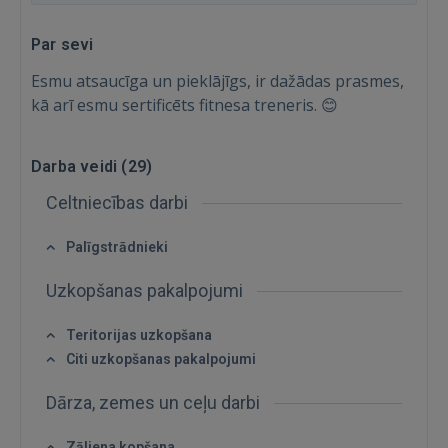
Par sevi
Esmu atsaucīga un pieklājīgs, ir dažādas prasmes,
kā arī esmu sertificēts fitnesa treneris. 😊
Darba veidi (
29
)
Celtniecības darbi
Palīgstrādnieki
Uzkopšanas pakalpojumi
Teritorijas uzkopšana
Citi uzkopšanas pakalpojumi
Dārza, zemes un ceļu darbi
Zāliena kopšana