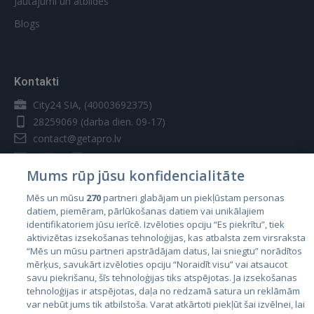
Jautājumi un atbildes
Blogs
Kontakti
City24 SIA, (40003692375)
28259069
(darba dien. 09-17)
contact@getapro.lv
Mums rūp jūsu konfidencialitāte
Mēs un mūsu
270
partneri glabājam un piekļūstam personas
datiem, piemēram, pārlūkošanas datiem vai unikālajiem
Valstis
identifikatoriem jūsu ierīcē. Izvēloties opciju “Es piekrītu”, tiek
aktivizētas izsekošanas tehnoloģijas, kas atbalsta zem virsraksta
Igaunija
“Mēs un mūsu partneri apstrādājam datus, lai sniegtu” norādītos
Latvija
mērķus, savukārt izvēloties opciju “Noraidīt visu” vai atsaucot
savu piekrišanu, šīs tehnoloģijas tiks atspējotas. Ja izsekošanas
Lietuva
tehnoloģijas ir atspējotas, daļa no redzamā satura un reklāmām
var nebūt jums tik atbilstoša. Varat atkārtoti piekļūt šai izvēlnei, lai