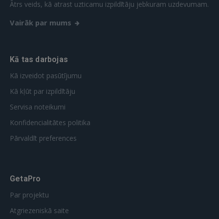
REĢISTRĀCIJA
Ātrs veids, kā atrast uzticamu izpildītāju jebkuram uzdevumam.
Vairāk par mums
Kā tas darbojas
Kā izveidot pasūtījumu
Kā kļūt par izpildītāju
Servisa noteikumi
Konfidencialitātes politika
Pārvaldīt preferences
GetaPro
Par projektu
Atgriezeniskā saite