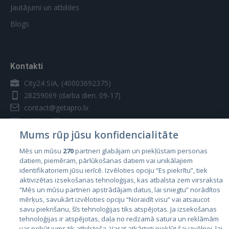
Jautājumi un atbildes
Blogs
Kontakti
City24 SIA, (40003692375)
28259069
(darba dien. 09-17)
contact@getapro.lv
Mums rūp jūsu konfidencialitāte
Mēs un mūsu
270
partneri glabājam un piekļūstam personas
datiem, piemēram, pārlūkošanas datiem vai unikālajiem
Valstis
identifikatoriem jūsu ierīcē. Izvēloties opciju “Es piekrītu”, tiek
aktivizētas izsekošanas tehnoloģijas, kas atbalsta zem virsraksta
Igaunija
“Mēs un mūsu partneri apstrādājam datus, lai sniegtu” norādītos
Latvija
mērķus, savukārt izvēloties opciju “Noraidīt visu” vai atsaucot
savu piekrišanu, šīs tehnoloģijas tiks atspējotas. Ja izsekošanas
Lietuva
tehnoloģijas ir atspējotas, daļa no redzamā satura un reklāmām
var nebūt jums tik atbilstoša. Varat atkārtoti piekļūt šai izvēlnei, lai