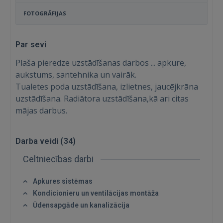
FOTOGRĀFIJAS
Par sevi
Plaša pieredze uzstādīšanas darbos ... apkure,
aukstums, santehnika un vairāk.
Tualetes poda uzstādīšana, izlietnes, jaucējkrāna
uzstādīšana. Radiātora uzstādīšana,kā ari citas
mājas darbus.
Darba veidi (
34
)
Celtniecības darbi
Apkures sistēmas
Kondicionieru un ventilācijas montāža
Ūdensapgāde un kanalizācija
Ienākt