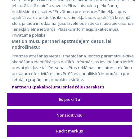
jebkurā laikā mainītu savu izvēli vai atsauktu piekrišanu,
noklikšķinot uz saites “Privātuma preferences” tīmekļa lapas
apakšā vai uz peldošās ikonas tīmekļa lapas apakšējā kreisajā
stūrī, ja tāda ir redzama. Jūsu izvēle būs spēkā mūsu piekrišanas
Tīmekļa vietne ietvaros. Plašāku informāciju skatiet mūsu
Privātuma politikā.
Mēs un mūsu partneri apstrādājam datus, lai
nodrošinātu:
City24.lv
CVbankas.lt
Precīzas atrašanās vietas izmantošana. Ierīces parametru aktīva
City24.ee
Kainos.lt
skenēšana identifikācijas nolūkā. Informācijas ievietošana ierīcē
GetaPro.lv
Paslaugos.lt
un/vai piekļuve tai. Personalizētas reklāmas un saturs, reklāmu
GetaPro.ee
auto24.ee
un satura efektivitātes novērtēšana, analītiskā informācija par
lietotāju grupām un produktu izstrāde.
Skelbiu.lt
KV.ee
Partneru (pakalpojumu sniedzēju) saraksts
Autoplius.lt
Osta.ee
Aruodas.lt
KuldneBörs.ee
Es piekrītu
Noraidīt visu
© 2026 GetaPro. Visas tiesības aizsargātas.
Rādīt mērķus