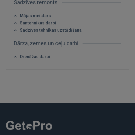
Sadzīves remonts
Mājas meistars
Santehnikas darbi
Sadzīves tehnikas uzstādīšana
IENĀKT
Dārza, zemes un ceļu darbi
Aizmirsāt paroli?
Atcerēties?
Drenāžas darbi
FACEBOOK
GOOGLE
 Sign in with Apple
Vēl neesat reģistrējies?