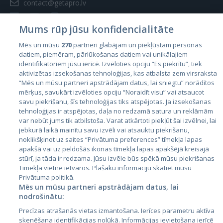
contact@getapro.lv
Mums rūp jūsu konfidencialitāte
Mēs un mūsu
270
partneri glabājam un piekļūstam personas
datiem, piemēram, pārlūkošanas datiem vai unikālajiem
Valstis
identifikatoriem jūsu ierīcē. Izvēloties opciju “Es piekrītu”, tiek
aktivizētas izsekošanas tehnoloģijas, kas atbalsta zem virsraksta
Igaunija
“Mēs un mūsu partneri apstrādājam datus, lai sniegtu” norādītos
Latvija
mērķus, savukārt izvēloties opciju “Noraidīt visu” vai atsaucot
savu piekrišanu, šīs tehnoloģijas tiks atspējotas. Ja izsekošanas
Lietuva
tehnoloģijas ir atspējotas, daļa no redzamā satura un reklāmām
var nebūt jums tik atbilstoša. Varat atkārtoti piekļūt šai izvēlnei, lai
jebkurā laikā mainītu savu izvēli vai atsauktu piekrišanu,
noklikšķinot uz saites “Privātuma preferences” tīmekļa lapas
apakšā vai uz peldošās ikonas tīmekļa lapas apakšējā kreisajā
stūrī, ja tāda ir redzama. Jūsu izvēle būs spēkā mūsu piekrišanas
Tīmekļa vietne ietvaros. Plašāku informāciju skatiet mūsu
Privātuma politikā.
Mēs un mūsu partneri apstrādājam datus, lai
nodrošinātu:
City24.lv
CVbankas.lt
Precīzas atrašanās vietas izmantošana. Ierīces parametru aktīva
City24.ee
Kainos.lt
skenēšana identifikācijas nolūkā. Informācijas ievietošana ierīcē