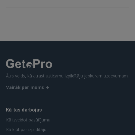
IENĀKT
Aizmirsāt paroli?
Atcerēties?
FACEBOOK
GOOGLE
Ātrs veids, kā atrast uzticamu izpildītāju jebkuram uzdevumam.
 Sign in with Apple
Vairāk par mums
Vēl neesat reģistrējies?
REĢISTRĀCIJA
Kā tas darbojas
Kā izveidot pasūtījumu
Kā kļūt par izpildītāju