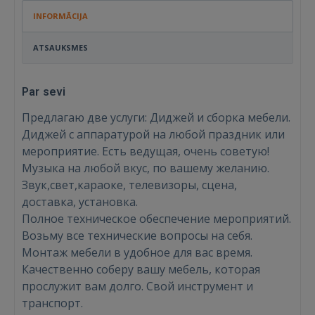
INFORMĀCIJA
ATSAUKSMES
Par sevi
Предлагаю две услуги: Диджей и сборка мебели.
Диджей с аппаратурой на любой праздник или
мероприятие. Есть ведущая, очень советую!
Музыка на любой вкус, по вашему желанию.
Звук,свет,караоке, телевизоры, сцена,
доставка, установка.
Полное техническое обеспечение мероприятий.
Ienākt
Возьму все технические вопросы на себя.
Монтаж мебели в удобное для вас время.
Качественно соберу вашу мебель, которая
прослужит вам долго. Свой инструмент и
транспорт.