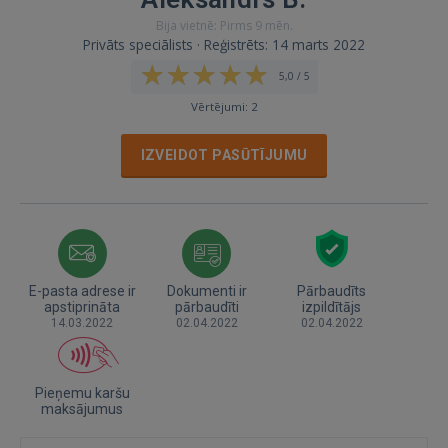
Bija vietnē: Pirms 9 mēn.
Privāts speciālists · Reģistrēts: 14 marts 2022
5,0 / 5
Vērtējumi: 2
IZVEIDOT PASŪTĪJUMU
E-pasta adrese ir
Dokumenti ir
Pārbaudīts
apstiprināta
pārbaudīti
izpildītājs
14.03.2022
02.04.2022
02.04.2022
Pieņemu karšu
maksājumus