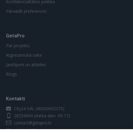
Konfidencialitātes politika
Pārvaldīt preferences
GetaPro
Par projektu
Atgriezeniskā saite
Jautājumi un atbildes
Blogs
Kontakti
City24 SIA, (40003692375)
28259069
(darba dien. 09-17)
contact@getapro.lv