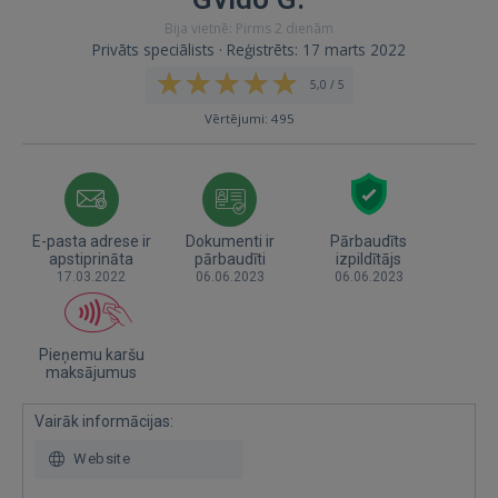
Bija vietnē: Pirms 2 dienām
Privāts speciālists · Reģistrēts: 17 marts 2022
5,0 / 5
Vērtējumi: 495
E-pasta adrese ir
Dokumenti ir
Pārbaudīts
apstiprināta
pārbaudīti
izpildītājs
17.03.2022
06.06.2023
06.06.2023
Pieņemu karšu
maksājumus
Vairāk informācijas:
Website