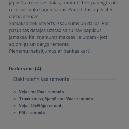
jāpasūta rezerves daļas, remonts tiek pabeigts pēc
rezerves daļu saņemšanas. Parasti tas ir pēc 4-5
darba dienām.
Ienākt
Samaksā tiek ietverts izsaukums un darbs. Par
pasūtītās detaļas uzstādīšanu nav papildus
jāmaksā. Kā izņēmums maksas lielumam - ļoti
apjomīgs un dārgs remonts.
Pieņemu maksājumus ar bankas karti
IENĀKT
Darba veidi (
4
)
Elektrotehnikas remonts
Aizmirsāt paroli?
Atcerēties?
Veļas mašīnas remonts
FACEBOOK
Trauku mazgājamās mašīnas remonts
Veļas žāvētāju remonts
Plīts remonts
GOOGLE