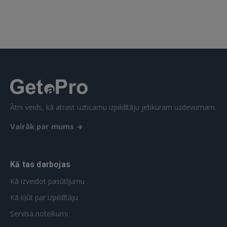
 Sign in with Apple
Vēl neesat reģistrējies?
REĢISTRĀCIJA
Ātrs veids, kā atrast uzticamu izpildītāju jebkuram uzdevumam.
Vairāk par mums
Kā tas darbojas
Kā izveidot pasūtījumu
Kā kļūt par izpildītāju
Servisa noteikumi