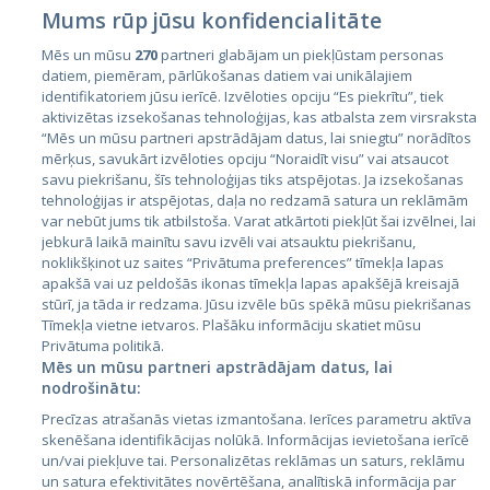
Mums rūp jūsu konfidencialitāte
Mēs un mūsu
270
partneri glabājam un piekļūstam personas
datiem, piemēram, pārlūkošanas datiem vai unikālajiem
Valstis
identifikatoriem jūsu ierīcē. Izvēloties opciju “Es piekrītu”, tiek
aktivizētas izsekošanas tehnoloģijas, kas atbalsta zem virsraksta
Igaunija
“Mēs un mūsu partneri apstrādājam datus, lai sniegtu” norādītos
Latvija
mērķus, savukārt izvēloties opciju “Noraidīt visu” vai atsaucot
savu piekrišanu, šīs tehnoloģijas tiks atspējotas. Ja izsekošanas
Lietuva
tehnoloģijas ir atspējotas, daļa no redzamā satura un reklāmām
var nebūt jums tik atbilstoša. Varat atkārtoti piekļūt šai izvēlnei, lai
jebkurā laikā mainītu savu izvēli vai atsauktu piekrišanu,
noklikšķinot uz saites “Privātuma preferences” tīmekļa lapas
apakšā vai uz peldošās ikonas tīmekļa lapas apakšējā kreisajā
stūrī, ja tāda ir redzama. Jūsu izvēle būs spēkā mūsu piekrišanas
Tīmekļa vietne ietvaros. Plašāku informāciju skatiet mūsu
Privātuma politikā.
Mēs un mūsu partneri apstrādājam datus, lai
nodrošinātu:
City24.lv
CVbankas.lt
Precīzas atrašanās vietas izmantošana. Ierīces parametru aktīva
City24.ee
Kainos.lt
skenēšana identifikācijas nolūkā. Informācijas ievietošana ierīcē
GetaPro.lv
Paslaugos.lt
un/vai piekļuve tai. Personalizētas reklāmas un saturs, reklāmu
GetaPro.ee
auto24.ee
un satura efektivitātes novērtēšana, analītiskā informācija par