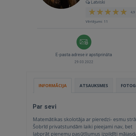
Latviski
4,9 
Vērtējumi: 11
E-pasta adrese ir apstiprināta
29.03.2022
INFORMĀCIJA
ATSAUKSMES
FOTOG
Par sevi
Matemātikas skolotāja ar pieredzi- esmu strād
Šobrīd privatstundām laiki pieejami nav, bet
labprāt pieņemu pasūtījumus izpildīti mājas