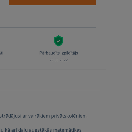
āti
Pārbaudīts izpildītājs
29.03.2022
strādājusi ar vairākiem privātskolēniem.
lu kā arī daļu augstākās matemātikas.