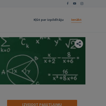
Kļūt par izpildītāju
Ienākt
IZVEIDOT PASŪTĪJUMU