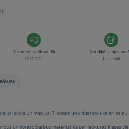
/ 5
Dokumenti ir pārbaudīti
Sertifikāti ir apstiprin
29.03.2022
1 sertifikāti
Ienākt
RĀFIJAS
ājusi skolā un mācījusi 7. klases un vidusskolu kā arī esmu 
IENĀKT
darbus un kontroldarbus matemātikā par jebkuras klases vie