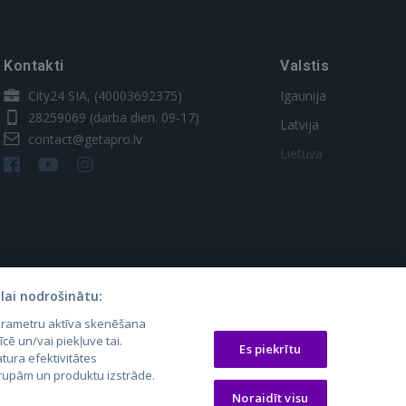
Kontakti
Valstis
City24 SIA, (40003692375)
Igaunija
28259069
(darba dien. 09-17)
Latvija
contact@getapro.lv
Lietuva
lai nodrošinātu:
parametru aktīva skenēšana
os.lt
auto24.ee
Osta.ee
īcē un/vai piekļuve tai.
Es piekrītu
tura efektivitātes
laugos.lt
KV.ee
KuldneBörs.ee
 grupām un produktu izstrāde.
Noraidīt visu