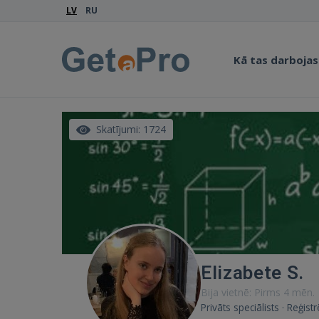
LV
RU
Kā tas darbojas
Skatījumi: 1724
Elizabete S.
Bija vietnē: Pirms 4 mēn.
Privāts speciālists · Reģis