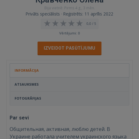
Bija vietnē: Pirms 4 g., 3 mēn.
Privāts speciālists · Reģistrēts: 11 aprīlis 2022
0,0 / 5
Vērtējumi: 0
IZVEIDOT PASŪTĪJUMU
INFORMĀCIJA
ATSAUKSMES
FOTOGRĀFIJAS
Par sevi
Общительная, активная, люблю детей. В
Украине работала учителем украинского языка