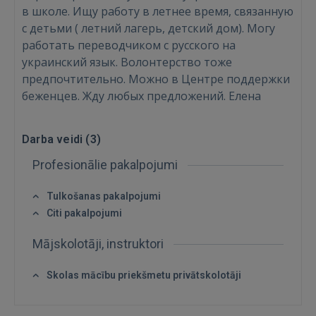
в школе. Ищу работу в летнее время, связанную
с детьми ( летний лагерь, детский дом). Могу
работать переводчиком с русского на
украинский язык. Волонтерство тоже
предпочтительно. Можно в Центре поддержки
беженцев. Жду любых предложений. Елена
Darba veidi (
3
)
Profesionālie pakalpojumi
Tulkošanas pakalpojumi
Ienākt
Citi pakalpojumi
Mājskolotāji, instruktori
Skolas mācību priekšmetu privātskolotāji