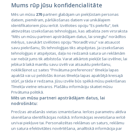
Mums rūp jūsu konfidencialitāte
Mēs un mūsu
270
partneri glabājam un piekļūstam personas
datiem, piemēram, pārlūkošanas datiem vai unikālajiem
Valstis
identifikatoriem jūsu ierīcē. Izvēloties opciju “Es piekrītu”, tiek
aktivizētas izsekošanas tehnoloģijas, kas atbalsta zem virsraksta
Igaunija
“Mēs un mūsu partneri apstrādājam datus, lai sniegtu” norādītos
Latvija
mērķus, savukārt izvēloties opciju “Noraidīt visu” vai atsaucot
savu piekrišanu, šīs tehnoloģijas tiks atspējotas. Ja izsekošanas
Lietuva
tehnoloģijas ir atspējotas, daļa no redzamā satura un reklāmām
var nebūt jums tik atbilstoša. Varat atkārtoti piekļūt šai izvēlnei, lai
jebkurā laikā mainītu savu izvēli vai atsauktu piekrišanu,
noklikšķinot uz saites “Privātuma preferences” tīmekļa lapas
apakšā vai uz peldošās ikonas tīmekļa lapas apakšējā kreisajā
stūrī, ja tāda ir redzama. Jūsu izvēle būs spēkā mūsu piekrišanas
Tīmekļa vietne ietvaros. Plašāku informāciju skatiet mūsu
Privātuma politikā.
Mēs un mūsu partneri apstrādājam datus, lai
nodrošinātu:
City24.lv
CVbankas.lt
Precīzas atrašanās vietas izmantošana. Ierīces parametru aktīva
City24.ee
Kainos.lt
skenēšana identifikācijas nolūkā. Informācijas ievietošana ierīcē
GetaPro.lv
Paslaugos.lt
un/vai piekļuve tai. Personalizētas reklāmas un saturs, reklāmu
GetaPro.ee
auto24.ee
un satura efektivitātes novērtēšana, analītiskā informācija par