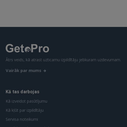
IENĀKT
Aizmirsāt paroli?
Atcerēties?
FACEBOOK
GOOGLE
Ātrs veids, kā atrast uzticamu izpildītāju jebkuram uzdevumam.
 Sign in with Apple
Vairāk par mums
Vēl neesat reģistrējies?
Kā tas darbojas
REĢISTRĀCIJA
Kā izveidot pasūtījumu
Kā kļūt par izpildītāju
Servisa noteikumi