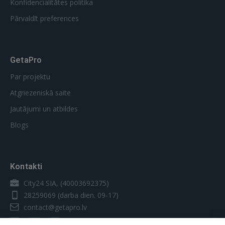
Konfidencialitātes politika
Pārvaldīt preferences
GetaPro
Par projektu
Atgriezeniskā saite
Jautājumi un atbildes
Blogs
Kontakti
City24 SIA, (40003692375)
28259069
(darba dien. 09-17)
contact@getapro.lv