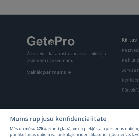
Kā tas
Kā izvei
Ātrs veids, kā atrast uzticamu izpildītāju
Kā kļūt p
jebkuram uzdevumam.
Servisa 
Vairāk par mums
Konfidenc
Pārvaldī
Mums rūp jūsu konfidencialitāte
Mēs un mūsu
270
partneri glabājam un piekļūstam personas datiem
City2
pārlūkošanas datiem vai unikālajiem identifikatoriem jūsu ierīcē. Izvē