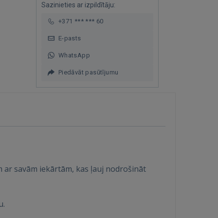
Sazinieties ar izpildītāju:
+371 *** *** 60
E-pasts
WhatsApp
Piedāvāt pasūtījumu
m ar savām iekārtām, kas ļauj nodrošināt
u.