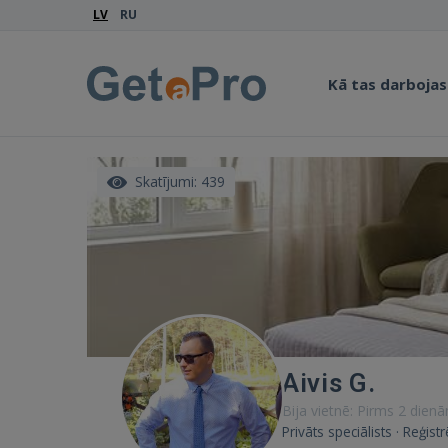
LV
RU
Kā tas darbojas
Skatījumi: 439
Aivis G.
Bija vietnē: Pirms 2 dien
Privāts speciālists · Reģist