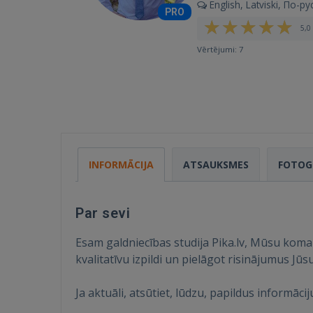
English, Latviski, По-ру
PRO
5,0 
Vērtējumi: 7
INFORMĀCIJA
ATSAUKSMES
FOTOG
Par sevi
Esam galdniecības studija Pika.lv, Mūsu koman
kvalitatīvu izpildi un pielāgot risinājumus Jūs
Ja aktuāli, atsūtiet, lūdzu, papildus informāc