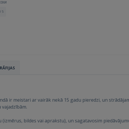
сски
/ 5
RĀFIJAS
Ienākt
dā ir meistari ar vairāk nekā 15 gadu pieredzi, un strādāja
u vajadzībām.
iju (izmērus, bildes vai aprakstu), un sagatavosim piedāvājum