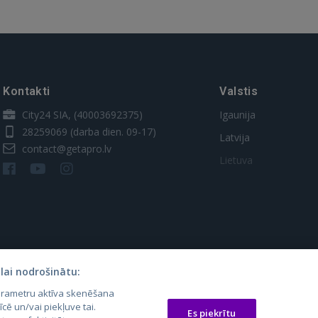
Kontakti
Valstis
City24 SIA, (40003692375)
Igaunija
28259069
(darba dien. 09-17)
Latvija
contact@getapro.lv
Lietuva
lai nodrošinātu:
parametru aktīva skenēšana
os.lt
auto24.ee
Osta.ee
īcē un/vai piekļuve tai.
Es piekrītu