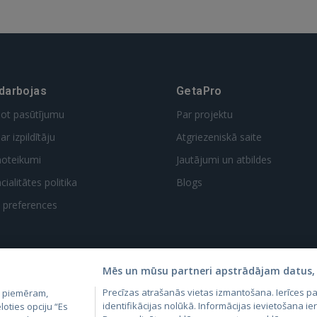
 darbojas
GetaPro
dot pasūtījumu
Par projektu
ar izpildītāju
Atgriezeniskā saite
noteikumi
Jautājumi un atbildes
ialitātes politika
Blogs
t preferences
Mēs un mūsu partneri apstrādājam datus, 
Precīzas atrašanās vietas izmantošana. Ierīces 
, piemēram,
4.lv
GetaPro.lv
Skelbiu.lt
Aruodas.lt
Kain
identifikācijas nolūkā. Informācijas ievietošana ier
loties opciju “Es