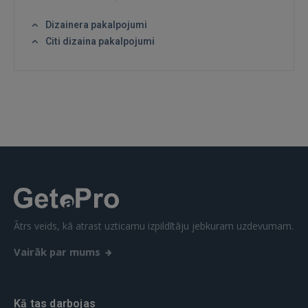
Dizainera pakalpojumi
Citi dizaina pakalpojumi
IENĀKT
Aizmirsāt paroli?
Atcerēties?
FACEBOOK
GOOGLE
 Sign in with Apple
Ātrs veids, kā atrast uzticamu izpildītāju jebkuram uzdevumam.
Vēl neesat reģistrējies?
Vairāk par mums
REĢISTRĀCIJA
Kā tas darbojas