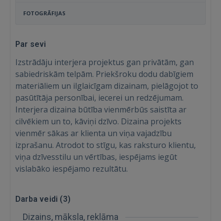
FOTOGRĀFIJAS
Par sevi
Izstrādāju interjera projektus gan privātām, gan
sabiedriskām telpām. Priekšroku dodu dabīgiem
materiāliem un ilglaicīgam dizainam, pielāgojot to
pasūtītāja personībai, iecerei un redzējumam.
Interjera dizaina būtība vienmērbūs saistīta ar
cilvēkiem un to, kāviņi dzīvo. Dizaina projekts
vienmēr sākas ar klienta un viņa vajadzību
izprašanu. Atrodot to stīgu, kas raksturo klientu,
viņa dzīvesstilu un vērtības, iespējams iegūt
vislabāko iespējamo rezultātu.
Ienākt
Darba veidi (
3
)
Dizains, māksla, reklāma