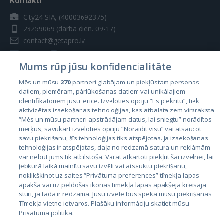
Kontakti
City24 SIA, (40003692375)
28259069
(darba dien. 09-17)
contact@getapro.lv
Mums rūp jūsu konfidencialitāte
Mēs un mūsu
270
partneri glabājam un piekļūstam personas
datiem, piemēram, pārlūkošanas datiem vai unikālajiem
Valstis
identifikatoriem jūsu ierīcē. Izvēloties opciju “Es piekrītu”, tiek
aktivizētas izsekošanas tehnoloģijas, kas atbalsta zem virsraksta
Igaunija
“Mēs un mūsu partneri apstrādājam datus, lai sniegtu” norādītos
Latvija
mērķus, savukārt izvēloties opciju “Noraidīt visu” vai atsaucot
savu piekrišanu, šīs tehnoloģijas tiks atspējotas. Ja izsekošanas
Lietuva
tehnoloģijas ir atspējotas, daļa no redzamā satura un reklāmām
var nebūt jums tik atbilstoša. Varat atkārtoti piekļūt šai izvēlnei, lai
jebkurā laikā mainītu savu izvēli vai atsauktu piekrišanu,
noklikšķinot uz saites “Privātuma preferences” tīmekļa lapas
apakšā vai uz peldošās ikonas tīmekļa lapas apakšējā kreisajā
stūrī, ja tāda ir redzama. Jūsu izvēle būs spēkā mūsu piekrišanas
Tīmekļa vietne ietvaros. Plašāku informāciju skatiet mūsu
Privātuma politikā.