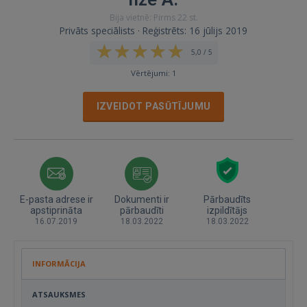
Bija vietnē: Pirms 22 st.
Privāts speciālists · Reģistrēts: 16 jūlijs 2019
5,0 / 5
Vērtējumi: 1
IZVEIDOT PASŪTĪJUMU
E-pasta adrese ir
Dokumenti ir
Pārbaudīts
apstiprināta
pārbaudīti
izpildītājs
16.07.2019
18.03.2022
18.03.2022
INFORMĀCIJA
ATSAUKSMES